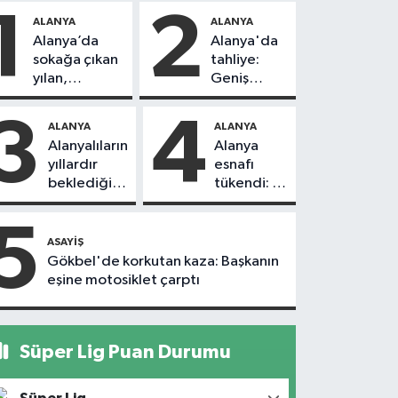
1
2
ALANYA
ALANYA
Alanya’da
Alanya'da
sokağa çıkan
tahliye:
yılan,
Geniş
vatandaşı
güvenlik
kovaladı
önlemi
3
4
ALANYA
ALANYA
alındı
Alanyalıların
Alanya
yıllardır
esnafı
beklediği
tükendi: 1
yol askıdan
ayda 150
döndü
dükkan
5
kapandı
ASAYIŞ
Gökbel'de korkutan kaza: Başkanın
eşine motosiklet çarptı
Süper Lig Puan Durumu