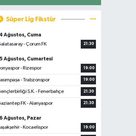
Süper Lig Fikstür
4 Ağustos, Cuma
alatasaray - Çorum FK
21:30
5 Ağustos, Cumartesi
onyaspor - Rizespor
19:00
asımpaşa - Trabzonspor
19:00
ençlerbirliği S.K. - Fenerbahçe
21:30
aziantep FK - Alanyaspor
21:30
6 Ağustos, Pazar
aşakşehir - Kocaelispor
19:00