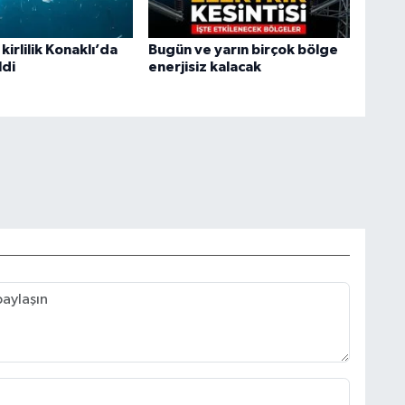
kirlilik Konaklı’da
Bugün ve yarın birçok bölge
ldi
enerjisiz kalacak