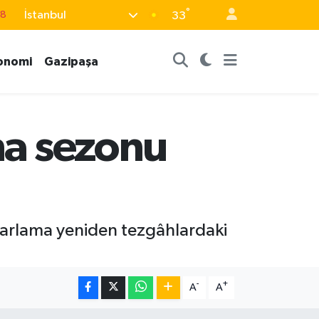
18
°
İstanbul
33
18
32
onomi
Gazipaşa
38
03
14
ma sezonu
 karlama yeniden tezgâhlardaki
-
+
A
A