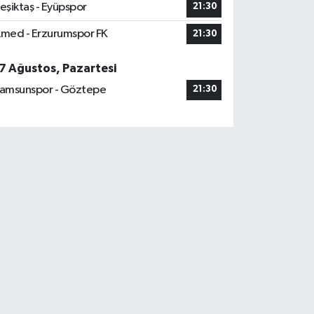
eşiktaş - Eyüpspor
21:30
med - Erzurumspor FK
21:30
7 Ağustos, Pazartesi
amsunspor - Göztepe
21:30