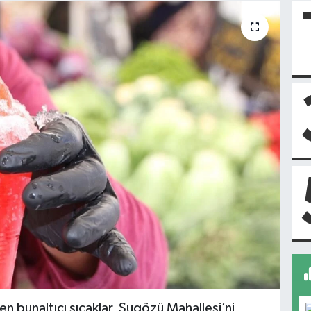
ren bunaltıcı sıcaklar, Sugözü Mahallesi’ni