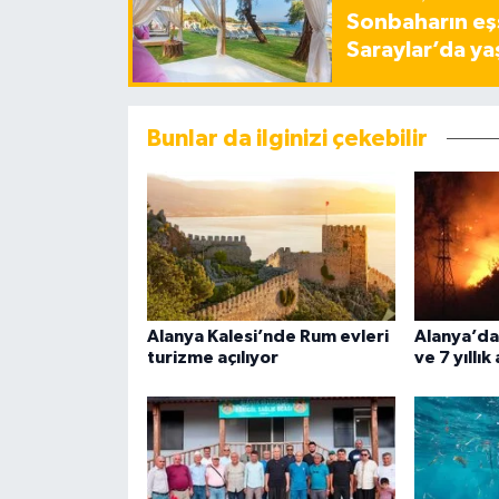
Sonbaharın eşs
Saraylar’da ya
Bunlar da ilginizi çekebilir
Alanya Kalesi’nde Rum evleri
Alanya’da
turizme açılıyor
ve 7 yıllık