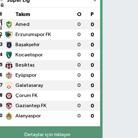
Süper Lig
#
Takım
O
P
1
Amed
0
0
2
Erzurumspor FK
0
0
3
Başakşehir
0
0
4
Kocaelispor
0
0
5
Beşiktaş
0
0
6
Eyüpspor
0
0
7
Galatasaray
0
0
8
Çorum FK
0
0
9
Gaziantep FK
0
0
0
Alanyaspor
0
0
Detaylar için tıklayın