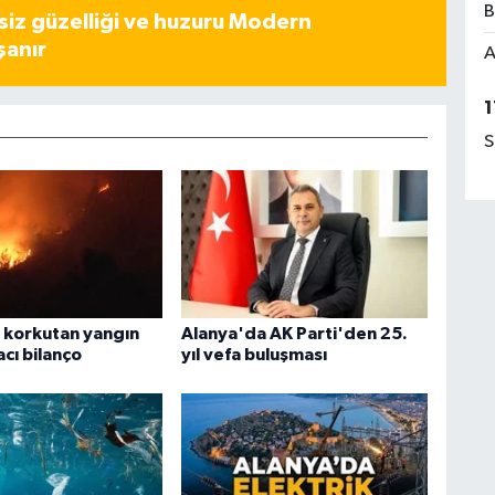
B
iz güzelliği ve huzuru Modern
şanır
A
1
S
 korkutan yangın
Alanya'da AK Parti'den 25.
 acı bilanço
yıl vefa buluşması