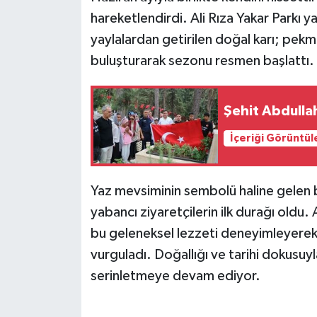
hareketlendirdi. Ali Rıza Yakar Parkı
yaylalardan getirilen doğal karı; pekm
buluşturarak sezonu resmen başlattı.
Şehit Abdullah
İçeriği Görüntül
Yaz mevsiminin sembolü haline gelen bu 
yabancı ziyaretçilerin ilk durağı oldu
bu geleneksel lezzeti deneyimleyerek, 
vurguladı. Doğallığı ve tarihi dokusuy
serinletmeye devam ediyor.