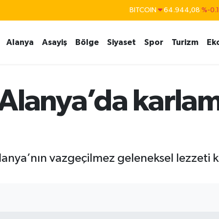
BITCOIN
64.944,08
%-0.
DOLAR
47,7436
%0.
EURO
55,2510
%0.
Alanya
Asayiş
Bölge
Siyaset
Spor
Turizm
Ek
STERLİN
64,4811
%0.
GRAM ALTIN
6660.55
%0.
BİST100
13.779
%-
i: Alanya’da karla
 Alanya’nın vazgeçilmez geleneksel lezzeti