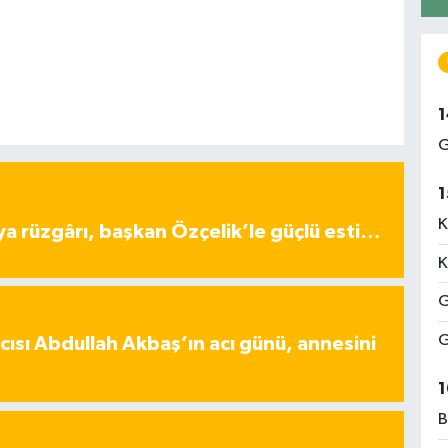
1
G
1
K
ya rüzgârı, başkan Özçelik’le güçlü esti…
K
G
G
ısı Abdullah Akbaş’ın acı günü, annesini
1
B