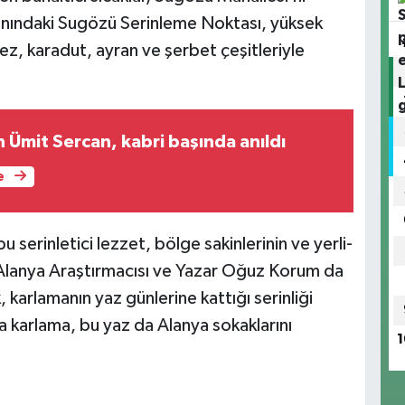
 yanındaki Sugözü Serinleme Noktası, yüksek
ez, karadut, ayran ve şerbet çeşitleriyle
 Ümit Sercan, kabri başında anıldı
e
serinletici lezzet, bölge sakinlerinin ve yerli-
. Alanya Araştırmacısı ve Yazar Oğuz Korum da
karlamanın yaz günlerine kattığı serinliği
la karlama, bu yaz da Alanya sokaklarını
1