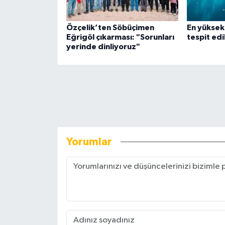
Özçelik’ten Söbüçimen
En yüksek 
Eğrigöl çıkarması: "Sorunları
tespit edi
yerinde dinliyoruz"
Yorumlar