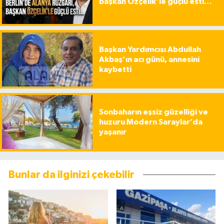
başkan Özçelik’le güçlü esti…
Başkan Yardımcısı Abdullah
Akbaş’ın acı günü, annesini
kaybetti
Sonbaharın eşsiz güzelliği ve
huzuru Modern Saraylar’da
yaşanır
Bunlar da ilginizi çekebilir