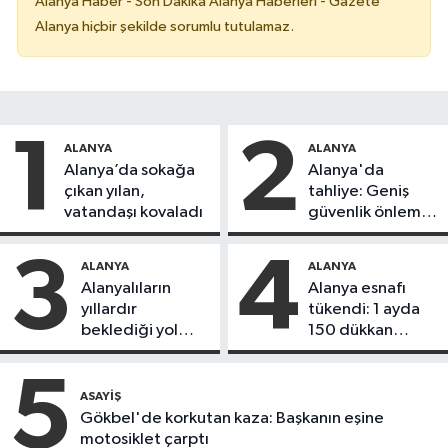
Alanya Haber - Son Dakika Alanya Haberleri - Gazete
Alanya hiçbir şekilde sorumlu tutulamaz.
1
2
ALANYA
ALANYA
Alanya’da sokağa
Alanya'da
çıkan yılan,
tahliye: Geniş
vatandaşı kovaladı
güvenlik önlemi
alındı
3
4
ALANYA
ALANYA
Alanyalıların
Alanya esnafı
yıllardır
tükendi: 1 ayda
beklediği yol
150 dükkan
askıdan döndü
kapandı
5
ASAYIŞ
Gökbel'de korkutan kaza: Başkanın eşine
motosiklet çarptı