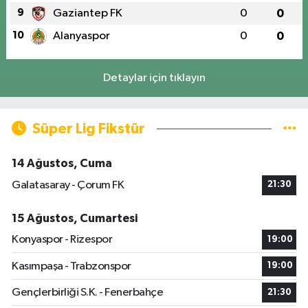
9
Gaziantep FK
0
0
10
Alanyaspor
0
0
Detaylar için tıklayın
Süper Lig Fikstür
14 Ağustos, Cuma
Galatasaray - Çorum FK
21:30
15 Ağustos, Cumartesi
Konyaspor - Rizespor
19:00
Kasımpaşa - Trabzonspor
19:00
Gençlerbirliği S.K. - Fenerbahçe
21:30