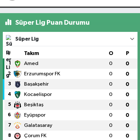
Süper Lig Puan Durumu
Süper Lig
#
Takım
O
P
1
Amed
0
0
2
Erzurumspor FK
0
0
3
Başakşehir
0
0
4
Kocaelispor
0
0
5
Beşiktaş
0
0
6
Eyüpspor
0
0
7
Galatasaray
0
0
8
Çorum FK
0
0