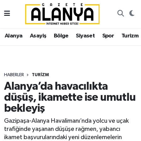
Alanya
İstanbul Nöbetçi Eczaneler
Alanya
Asayiş
Bölge
Siyaset
Spor
Turizm
Asayiş
İstanbul Hava Durumu
Bölge
İstanbul Trafik Yoğunluk Haritası
Siyaset
Süper Lig Puan Durumu ve Fikstür
HABERLER
TURIZM
Alanya’da havacılıkta
Spor
Tüm Manşetler
düşüş, ikamette ise umutlu
Turizm
Son Dakika Haberleri
bekleyiş
Ekonomi
Haber Arşivi
Gazipaşa-Alanya Havalimanı’nda yolcu ve uçak
trafiğinde yaşanan düşüşe rağmen, yabancı
Gazipaşa
ikamet başvurularındaki yeni düzenlemelerin