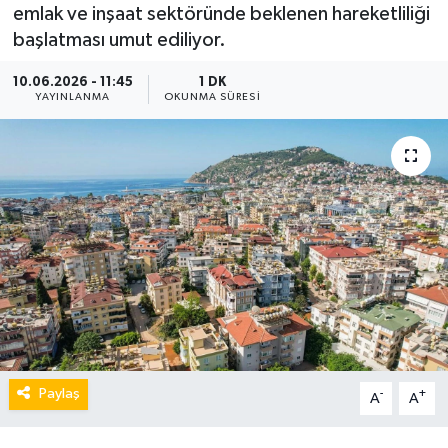
emlak ve inşaat sektöründe beklenen hareketliliği
başlatması umut ediliyor.
10.06.2026 - 11:45
1 DK
YAYINLANMA
OKUNMA SÜRESI
Paylaş
-
+
A
A