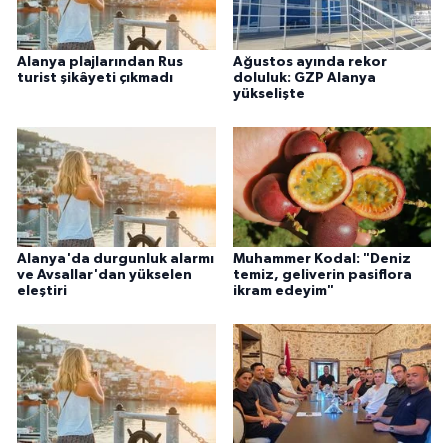
Alanya plajlarından Rus
Ağustos ayında rekor
turist şikâyeti çıkmadı
doluluk: GZP Alanya
yükselişte
Alanya'da durgunluk alarmı
Muhammer Kodal: "Deniz
ve Avsallar'dan yükselen
temiz, geliverin pasiflora
eleştiri
ikram edeyim"