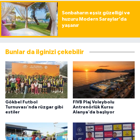
Sonbaharın eşsiz güzelliği ve
huzuru Modern Saraylar’da
yaşanır
Bunlar da ilginizi çekebilir
Gökbel Futbol
FIVB Plaj Voleybolu
Turnuvası'nda rüzgar gibi
Antrenörlük Kursu
estiler
Alanya’da başlıyor