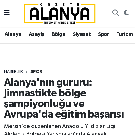
Alanya
İstanbul Nöbetçi Eczaneler
Alanya
Asayiş
Bölge
Siyaset
Spor
Turizm
Asayiş
İstanbul Hava Durumu
Bölge
İstanbul Trafik Yoğunluk Haritası
Siyaset
Süper Lig Puan Durumu ve Fikstür
HABERLER
SPOR
Alanya'nın gururu:
Spor
Tüm Manşetler
Jimnastikte bölge
Turizm
Son Dakika Haberleri
şampiyonluğu ve
Avrupa'da eğitim başarısı
Ekonomi
Haber Arşivi
Mersin’de düzenlenen Anadolu Yıldızlar Ligi
Gazipaşa
Akdeniz Bölgesi Yarışmaları'nda Alanyalı