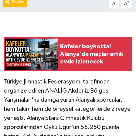
Paylaş
-
+
A
A
Kafeler boykotta!
Alanya’da maçlar artık
evde izlenecek
Türkiye Jimnastik Federasyonu tarafından
organize edilen ANALİG Akdeniz Bölgesi
Yarışmaları'na damga vuran Alanyalı sporcular,
hem takım hem de bireysel kategorilerde zirveye
yerleşti. Alanya Stars Cimnastik Kulübü
sporcularından Öykü Uğur'un 55.250 puanla