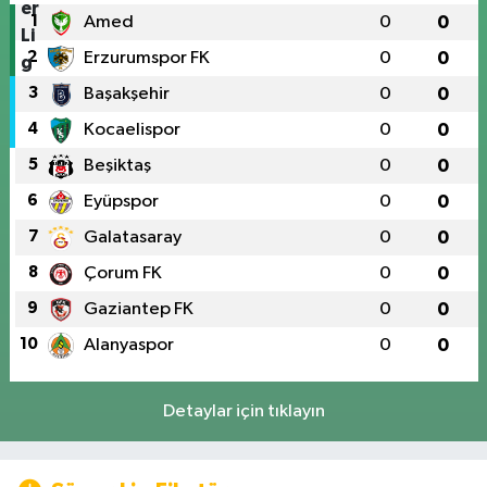
1
Amed
0
0
2
Erzurumspor FK
0
0
3
Başakşehir
0
0
4
Kocaelispor
0
0
5
Beşiktaş
0
0
6
Eyüpspor
0
0
7
Galatasaray
0
0
8
Çorum FK
0
0
9
Gaziantep FK
0
0
10
Alanyaspor
0
0
Detaylar için tıklayın