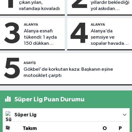
çıkan yılan,
yıllardır beklediği
vatandaşı kovaladı
yol askıdan
döndü
3
4
ALANYA
ALANYA
Alanya esnafı
Alanya’da
tükendi: 1 ayda
şemsiye ve
150 dükkan
sopalar havada
kapandı
uçuştu
5
ASAYIŞ
Gökbel'de korkutan kaza: Başkanın eşine
motosiklet çarptı
Süper Lig Puan Durumu
Süper Lig
#
Takım
O
P