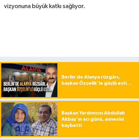
vizyonuna büyük katkı sağlıyor.
Berlin’de Alanya rüzgârı,
başkan Özçelik’le güçlü esti…
Başkan Yardımcısı Abdullah
Akbaş’ın acı günü, annesini
kaybetti