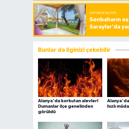
EDITÖRÜN SEÇTIĞI
Sonbaharın eşs
Saraylar’da ya
Bunlar da ilginizi çekebilir
Alanya'da korkutan alevler!
Alanya'da
Dumanlar ilçe genelinden
hızlı müd
görüldü