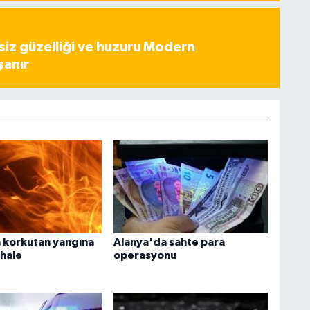
iz güzelliği ve huzuru Modern
şanır
 korkutan yangına
Alanya'da sahte para
ahale
operasyonu