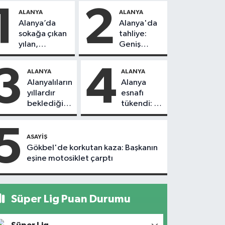
1
2
ALANYA
ALANYA
Alanya’da
Alanya'da
sokağa çıkan
tahliye:
yılan,
Geniş
vatandaşı
güvenlik
kovaladı
önlemi
3
4
ALANYA
ALANYA
alındı
Alanyalıların
Alanya
yıllardır
esnafı
beklediği
tükendi: 1
yol askıdan
ayda 150
döndü
dükkan
5
kapandı
ASAYIŞ
Gökbel'de korkutan kaza: Başkanın
eşine motosiklet çarptı
Süper Lig Puan Durumu