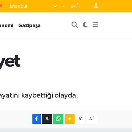
°
İstanbul
8
34
2
onomi
Gazipaşa
8
3
4
yet
18
atını kaybettiği olayda,
-
+
A
A