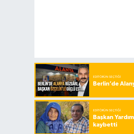
EDITÖRÜN SEÇTIĞI
Berlin’de Alan
EDITÖRÜN SEÇTIĞI
Başkan Yardımc
kaybetti