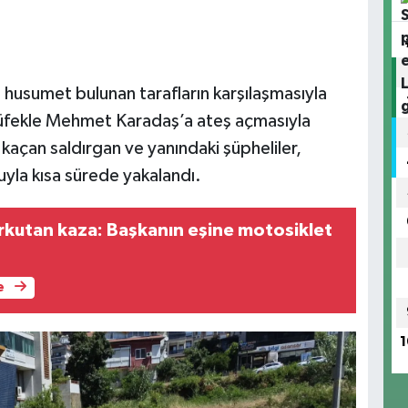
 husumet bulunan tarafların karşılaşmasıyla
tüfekle Mehmet Karadaş’a ateş açmasıyla
 kaçan saldırgan ve yanındaki şüpheliler,
uyla kısa sürede yakalandı.
kutan kaza: Başkanın eşine motosiklet
e
1