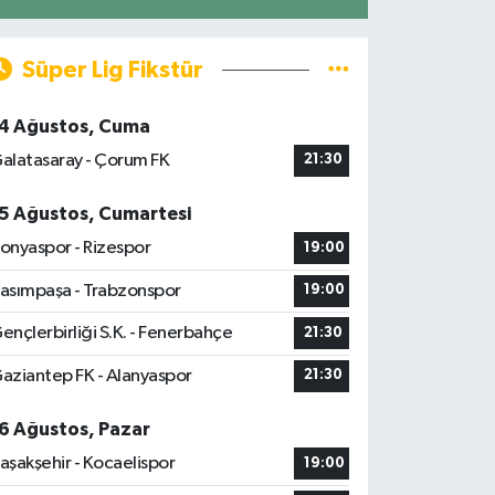
Süper Lig Fikstür
4 Ağustos, Cuma
alatasaray - Çorum FK
21:30
5 Ağustos, Cumartesi
onyaspor - Rizespor
19:00
asımpaşa - Trabzonspor
19:00
ençlerbirliği S.K. - Fenerbahçe
21:30
aziantep FK - Alanyaspor
21:30
6 Ağustos, Pazar
aşakşehir - Kocaelispor
19:00