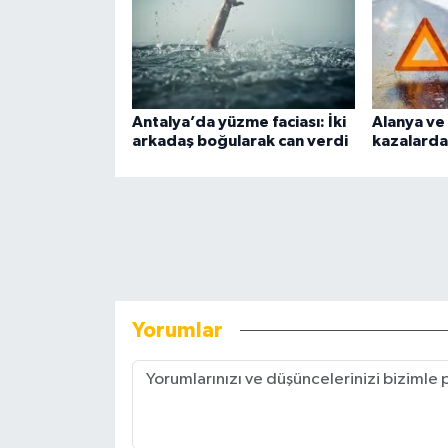
Antalya’da yüzme faciası: İki
Alanya ve 
arkadaş boğularak can verdi
kazalarda 
Yorumlar