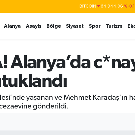
DOLAR
47,7436
%0.1
EURO
55,2510
%0.3
Alanya
Asayiş
Bölge
Siyaset
Spor
Turizm
Ek
STERLİN
64,4811
%0.3
GRAM ALTIN
6660.55
%0.0
BİST100
13.779
%-1
 Alanya’da c*na
BITCOIN
64.944,08
%-0.
utuklandı
desi’nde yaşanan ve Mehmet Karadaş’ın hay
r cezaevine gönderildi.