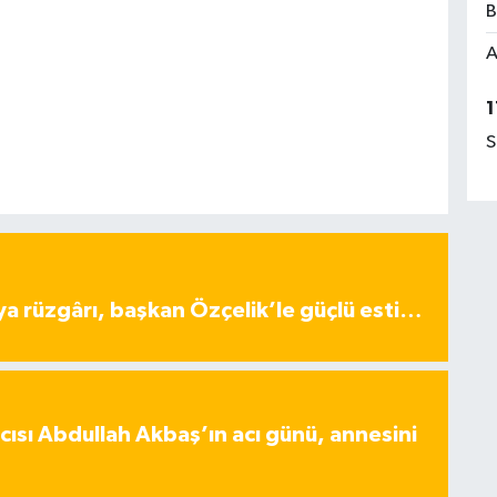
B
A
1
S
ya rüzgârı, başkan Özçelik’le güçlü esti…
ısı Abdullah Akbaş’ın acı günü, annesini