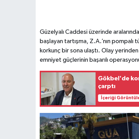
Güzelyalı Caddesi üzerinde aralarında
başlayan tartışma, Z.A.’nın pompalı 
korkunç bir sona ulaştı. Olay yerinden
emniyet güçlerinin başarılı operasyon
Gökbel'de kor
çarptı
İçeriği Görüntül