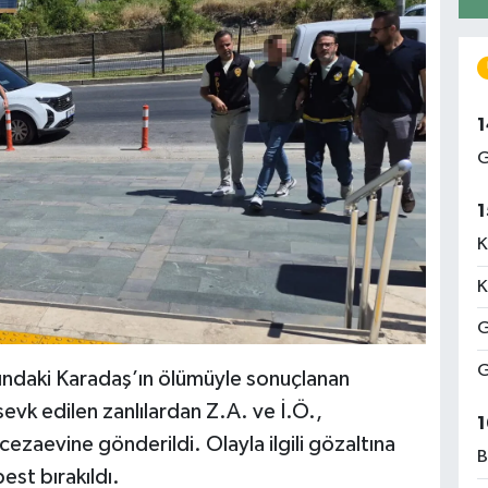
1
G
1
K
K
G
G
ndaki Karadaş’ın ölümüyle sonuçlanan
sevk edilen zanlılardan Z.A. ve İ.Ö.,
1
cezaevine gönderildi. Olayla ilgili gözaltına
B
best bırakıldı.