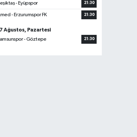
eşiktaş - Eyüpspor
21:30
med - Erzurumspor FK
21:30
7 Ağustos, Pazartesi
amsunspor - Göztepe
21:30