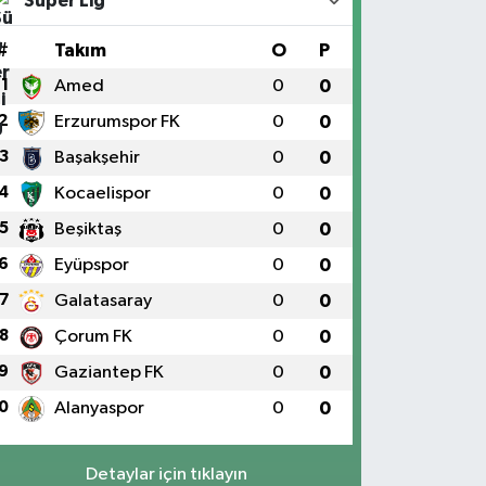
Süper Lig
#
Takım
O
P
1
Amed
0
0
2
Erzurumspor FK
0
0
3
Başakşehir
0
0
4
Kocaelispor
0
0
5
Beşiktaş
0
0
6
Eyüpspor
0
0
7
Galatasaray
0
0
8
Çorum FK
0
0
9
Gaziantep FK
0
0
0
Alanyaspor
0
0
Detaylar için tıklayın