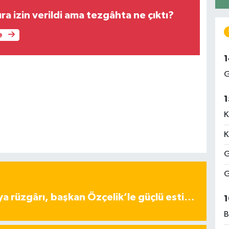
ra izin verildi ama tezgâhta ne çıktı?
e
1
G
1
K
K
G
G
ya rüzgârı, başkan Özçelik’le güçlü esti…
1
B