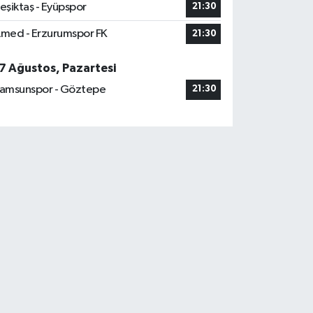
eşiktaş - Eyüpspor
21:30
med - Erzurumspor FK
21:30
7 Ağustos, Pazartesi
amsunspor - Göztepe
21:30