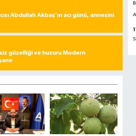
B
ısı Abdullah Akbaş’ın acı günü, annesini
A
1
S
iz güzelliği ve huzuru Modern
şanır