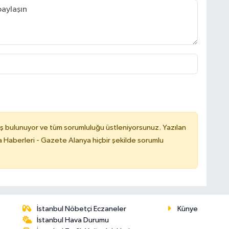
ş bulunuyor ve tüm sorumluluğu üstleniyorsunuz. Yazılan
 Haberleri - Gazete Alanya hiçbir şekilde sorumlu
İstanbul Nöbetçi Eczaneler
Künye
İstanbul Hava Durumu