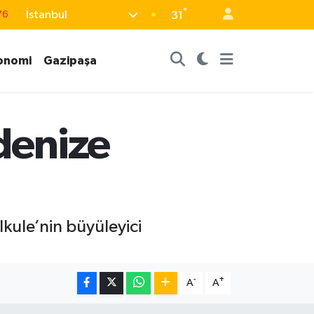
76
°
İstanbul
31
16
02
onomi
Gazipaşa
07
44
64
denize
kule’nin büyüleyici
-
+
A
A