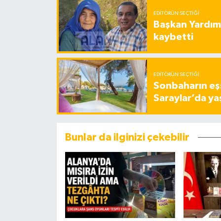
EDITÖRÜN SEÇTIĞI
Başkan Yardımc
kaybetti
EDITÖRÜN SEÇTIĞI
Sonbaharın eşs
Saraylar’da ya
Bunlar da ilginizi çekebilir