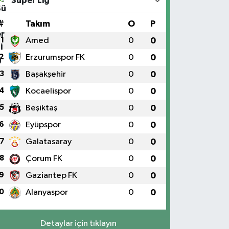
Süper Lig
#
Takım
O
P
1
Amed
0
0
2
Erzurumspor FK
0
0
3
Başakşehir
0
0
4
Kocaelispor
0
0
5
Beşiktaş
0
0
6
Eyüpspor
0
0
7
Galatasaray
0
0
8
Çorum FK
0
0
9
Gaziantep FK
0
0
0
Alanyaspor
0
0
Detaylar için tıklayın