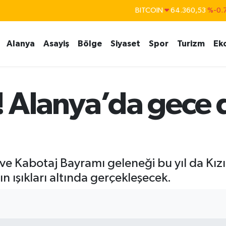
BITCOIN
64.360,53
%-0.
DOLAR
47,7143
%0.
EURO
55,0317
%-0.
Alanya
Asayiş
Bölge
Siyaset
Spor
Turizm
Ek
STERLİN
64,2463
%0.
GRAM ALTIN
6574.81
%1.
BİST100
13.887
%
ı! Alanya’da gece 
e Kabotaj Bayramı geleneği bu yıl da Kızıl
n ışıkları altında gerçekleşecek.