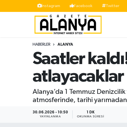
İnstagram
Facebook
Twitter
Alanya
İstanbul Nöbetçi Eczaneler
Asayiş
İstanbul Hava Durumu
HABERLER
ALANYA
Bölge
İstanbul Trafik Yoğunluk Haritası
Saatler kald
Siyaset
Süper Lig Puan Durumu ve Fikstür
atlayacaklar
Spor
Tüm Manşetler
Alanya’da 1 Temmuz Denizcilik v
Turizm
Son Dakika Haberleri
atmosferinde, tarihi yarımadanı
Ekonomi
Haber Arşivi
30.06.2026 - 10:50
1 DK
YAYINLANMA
OKUNMA SÜRESI
Gazipaşa