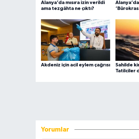
Alanya’da mısıra izin verildi
Alanya’da 
ama tezgâhta ne çıktı?
‘Bürokrasi
Akdeniz için acil eylem çağrısı
Sahilde ki
Tatilciler
Yorumlar