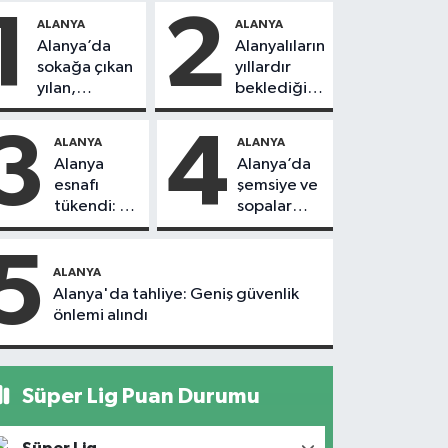
1
2
ALANYA
ALANYA
Alanya’da
Alanyalıların
sokağa çıkan
yıllardır
yılan,
beklediği
vatandaşı
yol askıdan
kovaladı
döndü
3
4
ALANYA
ALANYA
Alanya
Alanya’da
esnafı
şemsiye ve
tükendi: 1
sopalar
ayda 150
havada
dükkan
uçuştu
5
kapandı
ALANYA
Alanya'da tahliye: Geniş güvenlik
önlemi alındı
Süper Lig Puan Durumu