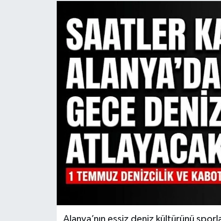
Alanya’nın eşsiz deniz kültürünü sporla