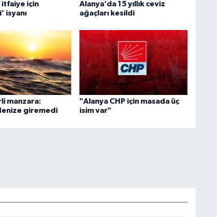
itfaiye için
Alanya’da 15 yıllık ceviz
’ isyanı
ağaçları kesildi
rli manzara:
"Alanya CHP için masada üç
 denize giremedi
isim var"