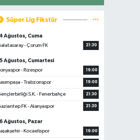
Süper Lig Fikstür
4 Ağustos, Cuma
alatasaray - Çorum FK
21:30
5 Ağustos, Cumartesi
onyaspor - Rizespor
19:00
asımpaşa - Trabzonspor
19:00
ençlerbirliği S.K. - Fenerbahçe
21:30
aziantep FK - Alanyaspor
21:30
6 Ağustos, Pazar
aşakşehir - Kocaelispor
19:00