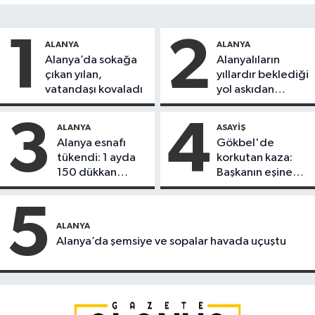
1
2
ALANYA
ALANYA
Alanya’da sokağa
Alanyalıların
çıkan yılan,
yıllardır beklediği
vatandaşı kovaladı
yol askıdan
döndü
3
4
ALANYA
ASAYIŞ
Alanya esnafı
Gökbel'de
tükendi: 1 ayda
korkutan kaza:
150 dükkan
Başkanın eşine
kapandı
motosiklet çarptı
5
ALANYA
Alanya’da şemsiye ve sopalar havada uçuştu