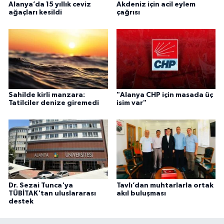
Alanya’da 15 yıllık ceviz
Akdeniz için acil eylem
ağaçları kesildi
çağrısı
Sahilde kirli manzara:
"Alanya CHP için masada üç
Tatilciler denize giremedi
isim var"
Dr. Sezai Tunca'ya
Tavlı’dan muhtarlarla ortak
TÜBİTAK'tan uluslararası
akıl buluşması
destek