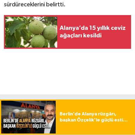
sürdüreceklerini belirtti.
Alanya’da 15 yıllık ceviz
ağaçları kesildi
Berlin’de Alanya rüzgârı,
başkan Özçelik’le güçlü esti…