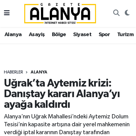
Alanya
İstanbul Nöbetçi Eczaneler
Alanya
Asayiş
Bölge
Siyaset
Spor
Turizm
Asayiş
İstanbul Hava Durumu
Bölge
İstanbul Trafik Yoğunluk Haritası
Siyaset
Süper Lig Puan Durumu ve Fikstür
HABERLER
ALANYA
Uğrak’ta Aytemiz krizi:
Spor
Tüm Manşetler
Danıştay kararı Alanya’yı
Turizm
Son Dakika Haberleri
ayağa kaldırdı
Ekonomi
Haber Arşivi
Alanya’nın Uğrak Mahallesi’ndeki Aytemiz Dolum
Tesisi’nin kapasite artışına dair yerel mahkemenin
Gazipaşa
verdiği iptal kararının Danıştay tarafından