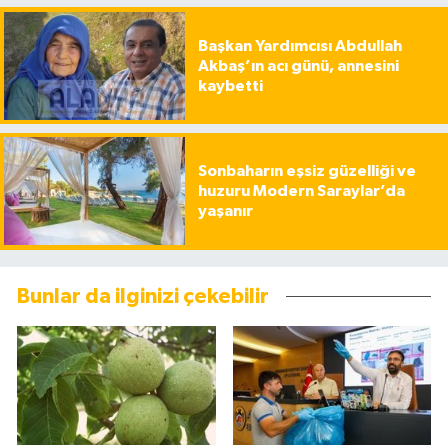
Başkan Yardımcısı Abdullah
Akbaş’ın acı günü, annesini
kaybetti
Sonbaharın eşsiz güzelliği ve
huzuru Modern Saraylar’da
yaşanır
Bunlar da ilginizi çekebilir