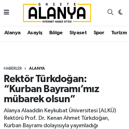
Alanya
İstanbul Nöbetçi Eczaneler
Alanya
Asayiş
Bölge
Siyaset
Spor
Turizm
Asayiş
İstanbul Hava Durumu
Bölge
İstanbul Trafik Yoğunluk Haritası
Siyaset
Süper Lig Puan Durumu ve Fikstür
HABERLER
ALANYA
Rektör Türkdoğan:
Spor
Tüm Manşetler
“Kurban Bayramı’mız
Turizm
Son Dakika Haberleri
mübarek olsun”
Ekonomi
Haber Arşivi
Alanya Alaaddin Keykubat Üniversitesi (ALKÜ)
Rektörü Prof. Dr. Kenan Ahmet Türkdoğan,
Gazipaşa
Kurban Bayramı dolayısıyla yayımladığı