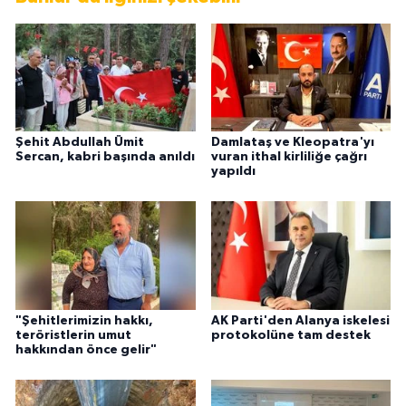
Şehit Abdullah Ümit
Damlataş ve Kleopatra'yı
Sercan, kabri başında anıldı
vuran ithal kirliliğe çağrı
yapıldı
"Şehitlerimizin hakkı,
AK Parti'den Alanya iskelesi
teröristlerin umut
protokolüne tam destek
hakkından önce gelir"