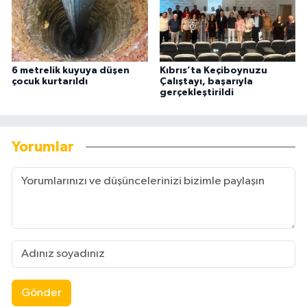
6 metrelik kuyuya düşen
Kıbrıs’ta Keçiboynuzu
çocuk kurtarıldı
Çalıştayı, başarıyla
gerçekleştirildi
Yorumlar
Gönder