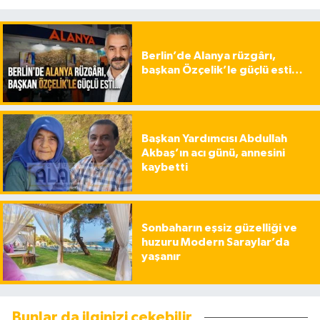
Berlin’de Alanya rüzgârı,
başkan Özçelik’le güçlü esti…
Başkan Yardımcısı Abdullah
Akbaş’ın acı günü, annesini
kaybetti
Sonbaharın eşsiz güzelliği ve
huzuru Modern Saraylar’da
yaşanır
Bunlar da ilginizi çekebilir