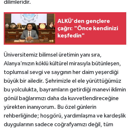
dilimleridir.
ALKÜ'den gençlere
çağrı: "Önce kendinizi
keşfedin"
Üniversitemiz bilimsel üretimin yanı sıra,
Alanya’mızın köklü kültürel mirasıyla bütünleşen,
toplumsal sevgi ve saygının her daim yeşerdiği
büyük bir ailedir. Şehrimizle el ele yürüttüğümüz
bu yolculukta, bayramların getirdiği manevi iklimin
gönül bağlarımızı daha da kuvvetlendireceğine
yürekten inanıyorum. Bu özel günlerin
rehberliğinde; hoşgörü, yardımlaşma ve kardeşlik
duygularının sadece coğrafyamızı değil, tüm