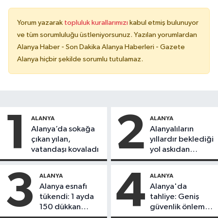
Yorum yazarak
topluluk kurallarımızı
kabul etmiş bulunuyor
ve tüm sorumluluğu üstleniyorsunuz. Yazılan yorumlardan
Alanya Haber - Son Dakika Alanya Haberleri - Gazete
Alanya hiçbir şekilde sorumlu tutulamaz.
1
2
ALANYA
ALANYA
Alanya’da sokağa
Alanyalıların
çıkan yılan,
yıllardır beklediği
vatandaşı kovaladı
yol askıdan
döndü
3
4
ALANYA
ALANYA
Alanya esnafı
Alanya'da
tükendi: 1 ayda
tahliye: Geniş
150 dükkan
güvenlik önlemi
kapandı
alındı