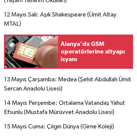
(Yaşam Tasarım Okulları)
12 Mayıs Salı: Aşık Shakespeare (Ümit Altay
MTAL)
Alanya'da GSM
operatörlerine altyapı
isyanı
13 Mayıs Çarşamba: Medea (Şehit Abdullah Ümit
Sercan Anadolu Lisesi)
14 Mayıs Perşembe: Ortalama Vatandaş Yahut
Efsunlu (Mustafa Mürüvvet Anadolu Lisesi)
15 Mayıs Cuma: Çılgın Dünya (Girne Koleji)