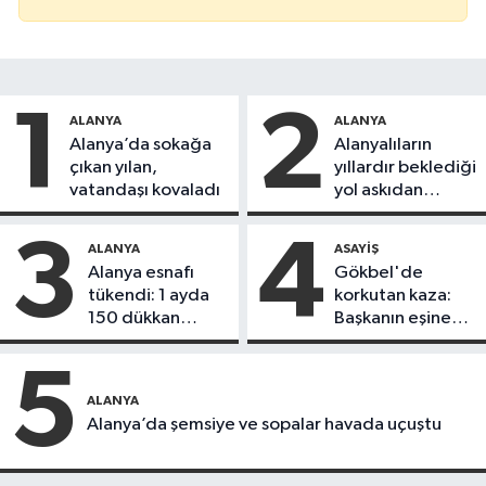
1
2
ALANYA
ALANYA
Alanya’da sokağa
Alanyalıların
çıkan yılan,
yıllardır beklediği
vatandaşı kovaladı
yol askıdan
döndü
3
4
ALANYA
ASAYIŞ
Alanya esnafı
Gökbel'de
tükendi: 1 ayda
korkutan kaza:
150 dükkan
Başkanın eşine
kapandı
motosiklet çarptı
5
ALANYA
Alanya’da şemsiye ve sopalar havada uçuştu