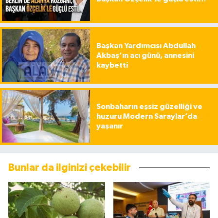
Başkan Yardımcısı Abdullah
Akbaş’ın acı günü, annesini
kaybetti
Sonbaharın eşsiz güzelliği ve
huzuru Modern Saraylar’da
yaşanır
Bunlar da ilginizi çekebilir