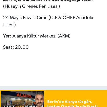
(Hüseyin Girenes Fen Lisesi)
24 Mayıs Pazar: Cimri (C.E.V ÖHEP Anadolu
Lisesi)
Yer: Alanya Kültür Merkezi (AKM)
Saat: 20.00
Berlin’de Alanya rüzgârı,
başkan Özçelik’le güçlü esti…