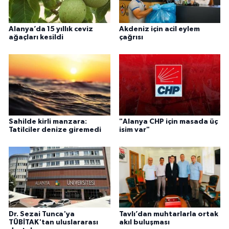
Alanya’da 15 yıllık ceviz
Akdeniz için acil eylem
ağaçları kesildi
çağrısı
Sahilde kirli manzara:
"Alanya CHP için masada üç
Tatilciler denize giremedi
isim var"
Dr. Sezai Tunca'ya
Tavlı’dan muhtarlarla ortak
TÜBİTAK'tan uluslararası
akıl buluşması