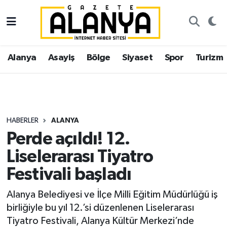
Alanya
İstanbul Nöbetçi Eczaneler
Alanya
Asayiş
Bölge
Siyaset
Spor
Turizm
Asayiş
İstanbul Hava Durumu
Bölge
İstanbul Trafik Yoğunluk Haritası
Siyaset
Süper Lig Puan Durumu ve Fikstür
HABERLER
ALANYA
Perde açıldı! 12.
Spor
Tüm Manşetler
Liselerarası Tiyatro
Turizm
Son Dakika Haberleri
Festivali başladı
Ekonomi
Haber Arşivi
Alanya Belediyesi ve İlçe Milli Eğitim Müdürlüğü iş
birliğiyle bu yıl 12.’si düzenlenen Liselerarası
Gazipaşa
Tiyatro Festivali, Alanya Kültür Merkezi’nde