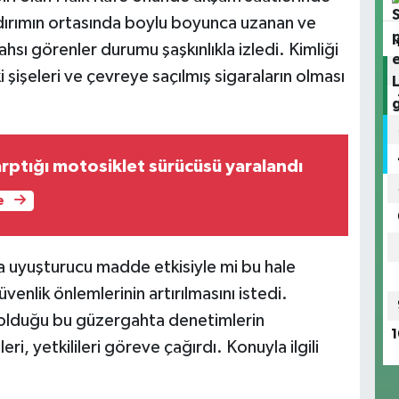
ldırımın ortasında boylu boyunca uzanan ve
hsı görenler durumu şaşkınlıkla izledi. Kimliği
 şişeleri ve çevreye saçılmış sigaraların olması
rptığı motosiklet sürücüsü yaralandı
e
sa uyuşturucu madde etkisiyle mi bu hale
enlik önlemlerinin artırılmasını istedi.
un olduğu bu güzergahta denetimlerin
1
eri, yetkilileri göreve çağırdı. Konuyla ilgili