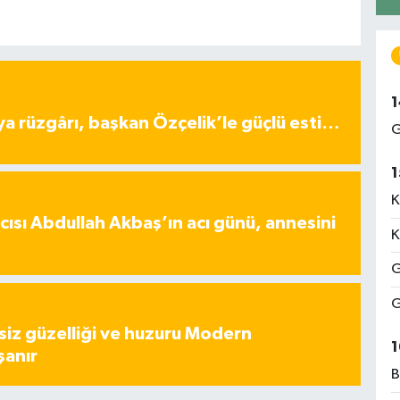
1
ya rüzgârı, başkan Özçelik’le güçlü esti…
G
1
K
ısı Abdullah Akbaş’ın acı günü, annesini
K
G
G
iz güzelliği ve huzuru Modern
1
şanır
B