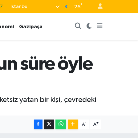
87
°
İstanbul
26
18
onomi
Gazipaşa
32
38
03
un süre öyle
14
tsiz yatan bir kişi, çevredeki
-
+
A
A