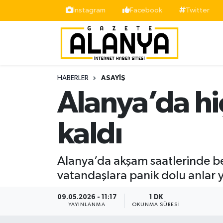
İnstagram
Facebook
Twitter
Alanya
İstanbul Nöbetçi Eczaneler
Asayiş
İstanbul Hava Durumu
HABERLER
ASAYIŞ
Bölge
İstanbul Trafik Yoğunluk Haritası
Alanya’da hi
Siyaset
Süper Lig Puan Durumu ve Fikstür
kaldı
Spor
Tüm Manşetler
Alanya’da akşam saatlerinde bel
Turizm
Son Dakika Haberleri
vatandaşlara panik dolu anlar y
Ekonomi
Haber Arşivi
09.05.2026 - 11:17
1 DK
YAYINLANMA
OKUNMA SÜRESI
Gazipaşa