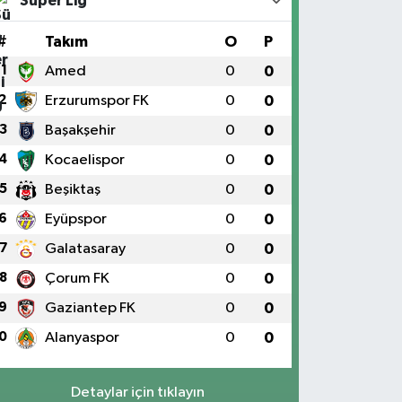
Süper Lig
#
Takım
O
P
1
Amed
0
0
2
Erzurumspor FK
0
0
3
Başakşehir
0
0
4
Kocaelispor
0
0
5
Beşiktaş
0
0
6
Eyüpspor
0
0
7
Galatasaray
0
0
8
Çorum FK
0
0
9
Gaziantep FK
0
0
0
Alanyaspor
0
0
Detaylar için tıklayın