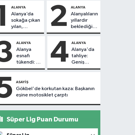
1
2
ALANYA
ALANYA
Alanya’da
Alanyalıların
sokağa çıkan
yıllardır
yılan,
beklediği
vatandaşı
yol askıdan
kovaladı
döndü
3
4
ALANYA
ALANYA
Alanya
Alanya'da
esnafı
tahliye:
tükendi: 1
Geniş
ayda 150
güvenlik
dükkan
önlemi
5
kapandı
alındı
ASAYIŞ
Gökbel'de korkutan kaza: Başkanın
eşine motosiklet çarptı
Süper Lig Puan Durumu