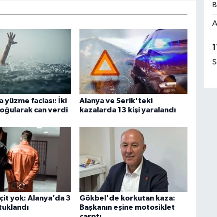
B
A
1
S
 yüzme faciası: İki
Alanya ve Serik'teki
oğularak can verdi
kazalarda 13 kişi yaralandı
çit yok: Alanya’da 3
Gökbel'de korkutan kaza:
tuklandı
Başkanın eşine motosiklet
çarptı