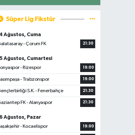
Süper Lig Fikstür
4 Ağustos, Cuma
alatasaray - Çorum FK
21:30
5 Ağustos, Cumartesi
onyaspor - Rizespor
19:00
asımpaşa - Trabzonspor
19:00
ençlerbirliği S.K. - Fenerbahçe
21:30
aziantep FK - Alanyaspor
21:30
6 Ağustos, Pazar
aşakşehir - Kocaelispor
19:00