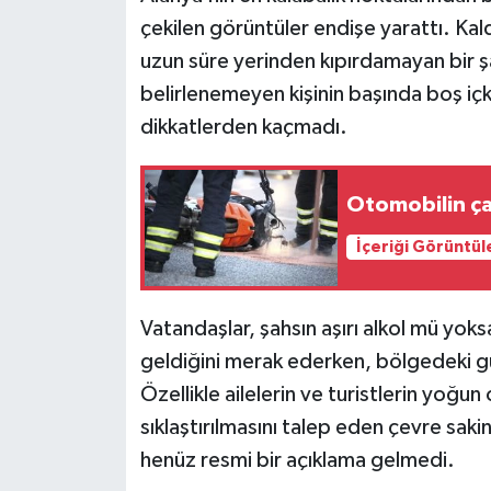
çekilen görüntüler endişe yarattı. Ka
uzun süre yerinden kıpırdamayan bir şa
belirlenemeyen kişinin başında boş içki
dikkatlerden kaçmadı.
Otomobilin ça
İçeriği Görüntül
Vatandaşlar, şahsın aşırı alkol mü yok
geldiğini merak ederken, bölgedeki güv
Özellikle ailelerin ve turistlerin yoğ
sıklaştırılmasını talep eden çevre sakinl
henüz resmi bir açıklama gelmedi.