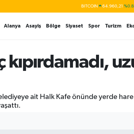
BITCOIN
64.960,21
%0.
DOLAR
47,7436
%0.
Alanya
Asayiş
Bölge
Siyaset
Spor
Turizm
Ek
EURO
55,2510
%0.
STERLİN
64,4811
%0.
GRAM ALTIN
6660.55
%0.
ç kıpırdamadı, uz
BİST100
13.779
%-
ediyeye ait Halk Kafe önünde yerde hareke
aşattı.