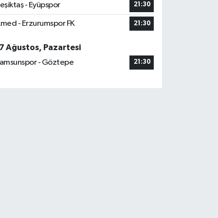
eşiktaş - Eyüpspor
21:30
med - Erzurumspor FK
21:30
7 Ağustos, Pazartesi
amsunspor - Göztepe
21:30