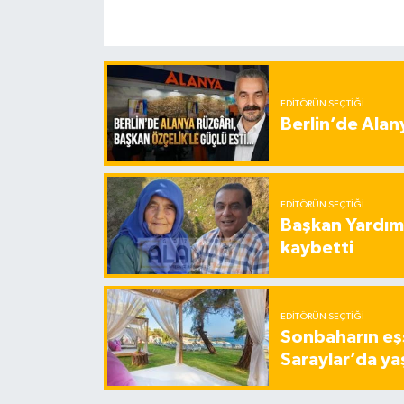
EDITÖRÜN SEÇTIĞI
Berlin’de Alan
EDITÖRÜN SEÇTIĞI
Başkan Yardımc
kaybetti
EDITÖRÜN SEÇTIĞI
Sonbaharın eşs
Saraylar’da ya