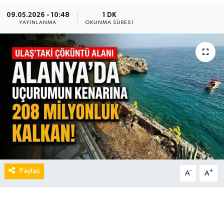
09.05.2026 - 10:48
1 DK
YAYINLANMA
OKUNMA SÜRESI
Paylaş
-
+
A
A