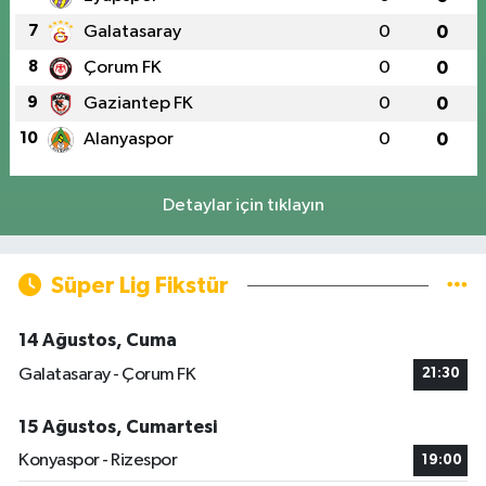
7
Galatasaray
0
0
8
Çorum FK
0
0
9
Gaziantep FK
0
0
10
Alanyaspor
0
0
Detaylar için tıklayın
Süper Lig Fikstür
14 Ağustos, Cuma
Galatasaray - Çorum FK
21:30
15 Ağustos, Cumartesi
Konyaspor - Rizespor
19:00