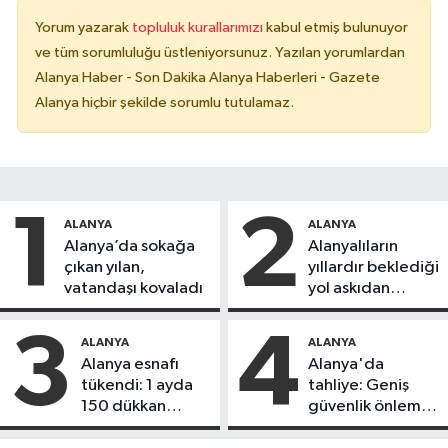
Yorum yazarak
topluluk kurallarımızı
kabul etmiş bulunuyor
ve tüm sorumluluğu üstleniyorsunuz. Yazılan yorumlardan
Alanya Haber - Son Dakika Alanya Haberleri - Gazete
Alanya hiçbir şekilde sorumlu tutulamaz.
1
2
ALANYA
ALANYA
Alanya’da sokağa
Alanyalıların
çıkan yılan,
yıllardır beklediği
vatandaşı kovaladı
yol askıdan
döndü
3
4
ALANYA
ALANYA
Alanya esnafı
Alanya'da
tükendi: 1 ayda
tahliye: Geniş
150 dükkan
güvenlik önlemi
kapandı
alındı