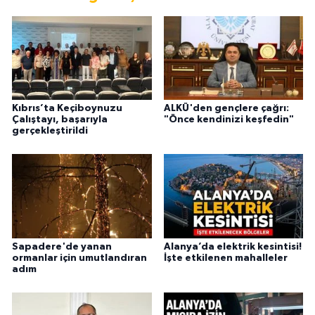
Kıbrıs’ta Keçiboynuzu
ALKÜ'den gençlere çağrı:
Çalıştayı, başarıyla
"Önce kendinizi keşfedin"
gerçekleştirildi
Sapadere'de yanan
Alanya’da elektrik kesintisi!
ormanlar için umutlandıran
İşte etkilenen mahalleler
adım