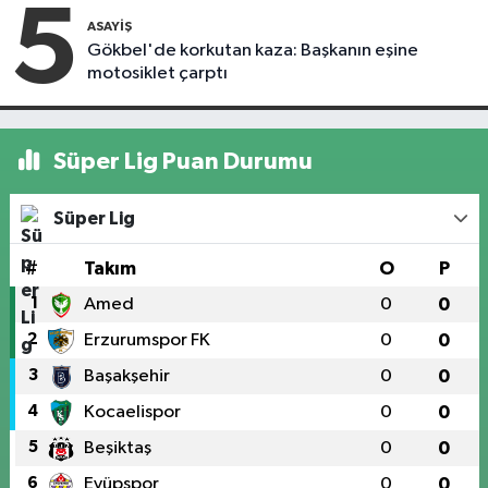
5
ASAYIŞ
Gökbel'de korkutan kaza: Başkanın eşine
motosiklet çarptı
Süper Lig Puan Durumu
Süper Lig
#
Takım
O
P
1
Amed
0
0
2
Erzurumspor FK
0
0
3
Başakşehir
0
0
4
Kocaelispor
0
0
5
Beşiktaş
0
0
6
Eyüpspor
0
0