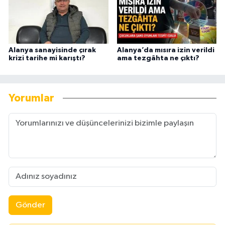
Alanya sanayisinde çırak
Alanya’da mısıra izin verildi
krizi tarihe mi karıştı?
ama tezgâhta ne çıktı?
Yorumlar
Gönder