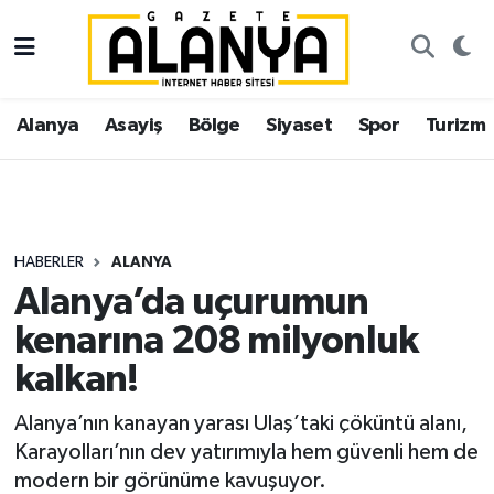
Alanya
İstanbul Nöbetçi Eczaneler
Alanya
Asayiş
Bölge
Siyaset
Spor
Turizm
Asayiş
İstanbul Hava Durumu
Bölge
İstanbul Trafik Yoğunluk Haritası
Siyaset
Süper Lig Puan Durumu ve Fikstür
HABERLER
ALANYA
Alanya’da uçurumun
Spor
Tüm Manşetler
kenarına 208 milyonluk
Turizm
Son Dakika Haberleri
kalkan!
Ekonomi
Haber Arşivi
Alanya’nın kanayan yarası Ulaş’taki çöküntü alanı,
Karayolları’nın dev yatırımıyla hem güvenli hem de
Gazipaşa
modern bir görünüme kavuşuyor.