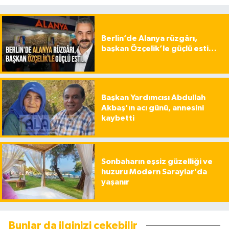
Berlin’de Alanya rüzgârı,
başkan Özçelik’le güçlü esti…
Başkan Yardımcısı Abdullah
Akbaş’ın acı günü, annesini
kaybetti
Sonbaharın eşsiz güzelliği ve
huzuru Modern Saraylar’da
yaşanır
Bunlar da ilginizi çekebilir