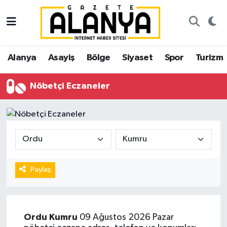
Alanya
İstanbul Nöbetçi Eczaneler
Alanya
Asayiş
Bölge
Siyaset
Spor
Turizm
Asayiş
İstanbul Hava Durumu
Nöbetçi Eczaneler
Bölge
İstanbul Trafik Yoğunluk Haritası
Siyaset
Süper Lig Puan Durumu ve Fikstür
Spor
Tüm Manşetler
Turizm
Son Dakika Haberleri
Paylaş
Ekonomi
Haber Arşivi
Ordu
Kumru
09 Ağustos 2026 Pazar
Gazipaşa