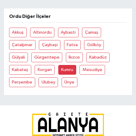
Ordu Diğer İlçeler
Akkuş
Altinordu
Aybasti
Çamaş
Çatalpinar
Çaybaşi
Fatsa
Gölköy
Gülyali
Gürgentepe
İkizce
Kabadüz
Kabataş
Korgan
Kumru
Mesudiye
Perşembe
Ulubey
Ünye