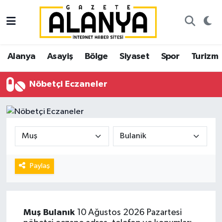
Alanya
İstanbul Nöbetçi Eczaneler
Alanya
Asayiş
Bölge
Siyaset
Spor
Turizm
Asayiş
İstanbul Hava Durumu
Nöbetçi Eczaneler
Bölge
İstanbul Trafik Yoğunluk Haritası
Siyaset
Süper Lig Puan Durumu ve Fikstür
Spor
Tüm Manşetler
Turizm
Son Dakika Haberleri
Paylaş
Ekonomi
Haber Arşivi
Muş
Bulanık
10 Ağustos 2026 Pazartesi
Gazipaşa