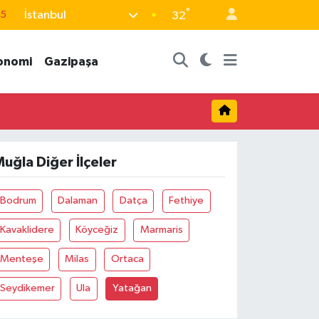
°
İstanbul
15
32
18
onomi
Gazipaşa
32
38
0
14
uğla Diğer İlçeler
Bodrum
Dalaman
Datça
Fethiye
Kavaklidere
Köyceğiz
Marmaris
Menteşe
Milas
Ortaca
Seydikemer
Ula
Yatağan