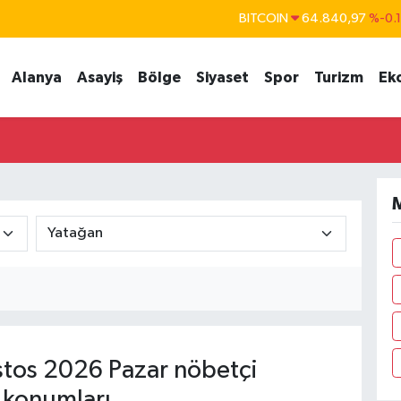
BITCOIN
64.840,97
%-0.
DOLAR
47,7436
%0.
Alanya
Asayiş
Bölge
Siyaset
Spor
Turizm
Ek
EURO
55,2510
%0.
STERLİN
64,4811
%0.
GRAM ALTIN
6660.55
%
BİST100
13.779
%-
M
tos 2026 Pazar nöbetçi
 konumları