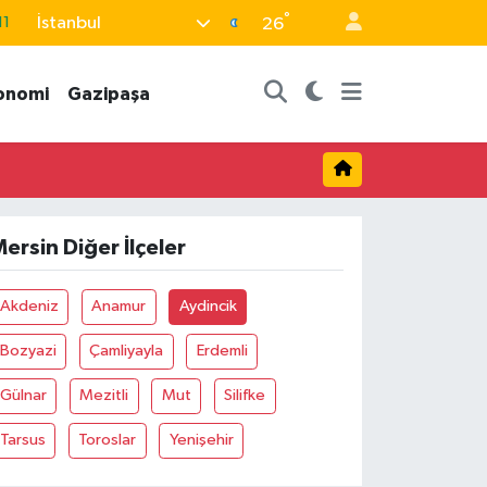
°
İstanbul
11
26
18
onomi
Gazipaşa
32
38
03
14
ersin Diğer İlçeler
Akdeniz
Anamur
Aydincik
Bozyazi
Çamliyayla
Erdemli
Gülnar
Mezitli
Mut
Silifke
Tarsus
Toroslar
Yenişehir