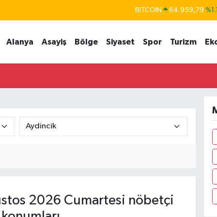
BITCOIN
64.959,79
%1.
DOLAR
47,7436
%0.
Alanya
Asayiş
Bölge
Siyaset
Spor
Turizm
Ek
EURO
55,2510
%0.
STERLİN
64,4811
%0.
GRAM ALTIN
6660.55
%0.
BİST100
13.779
%-
M
stos 2026 Cumartesi nöbetçi
 konumları