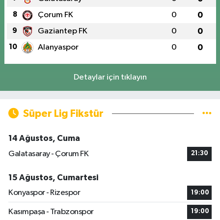
8
Çorum FK
0
0
9
Gaziantep FK
0
0
10
Alanyaspor
0
0
Detaylar için tıklayın
Süper Lig Fikstür
14 Ağustos, Cuma
Galatasaray - Çorum FK
21:30
15 Ağustos, Cumartesi
Konyaspor - Rizespor
19:00
Kasımpaşa - Trabzonspor
19:00