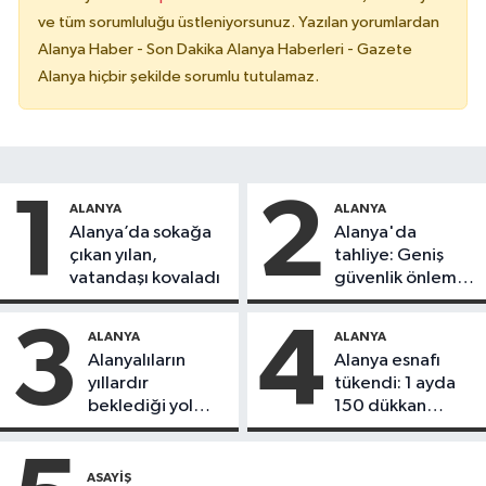
ve tüm sorumluluğu üstleniyorsunuz. Yazılan yorumlardan
Alanya Haber - Son Dakika Alanya Haberleri - Gazete
Alanya hiçbir şekilde sorumlu tutulamaz.
1
2
ALANYA
ALANYA
Alanya’da sokağa
Alanya'da
çıkan yılan,
tahliye: Geniş
vatandaşı kovaladı
güvenlik önlemi
alındı
3
4
ALANYA
ALANYA
Alanyalıların
Alanya esnafı
yıllardır
tükendi: 1 ayda
beklediği yol
150 dükkan
askıdan döndü
kapandı
ASAYIŞ