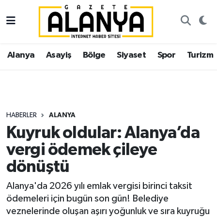
Alanya
İstanbul Nöbetçi Eczaneler
Alanya
Asayiş
Bölge
Siyaset
Spor
Turizm
Asayiş
İstanbul Hava Durumu
Bölge
İstanbul Trafik Yoğunluk Haritası
Siyaset
Süper Lig Puan Durumu ve Fikstür
HABERLER
ALANYA
Kuyruk oldular: Alanya’da
Spor
Tüm Manşetler
vergi ödemek çileye
Turizm
Son Dakika Haberleri
dönüştü
Ekonomi
Haber Arşivi
Alanya'da 2026 yılı emlak vergisi birinci taksit
ödemeleri için bugün son gün! Belediye
Gazipaşa
veznelerinde oluşan aşırı yoğunluk ve sıra kuyruğu