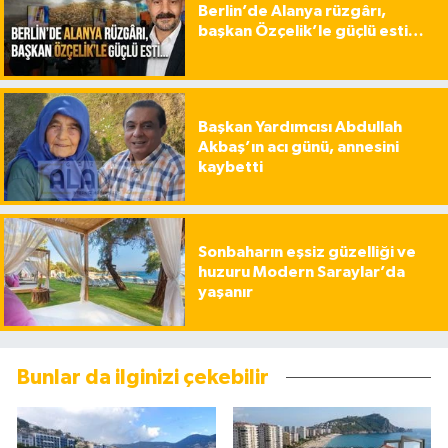
Berlin’de Alanya rüzgârı,
başkan Özçelik’le güçlü esti…
Başkan Yardımcısı Abdullah
Akbaş’ın acı günü, annesini
kaybetti
Sonbaharın eşsiz güzelliği ve
huzuru Modern Saraylar’da
yaşanır
Bunlar da ilginizi çekebilir