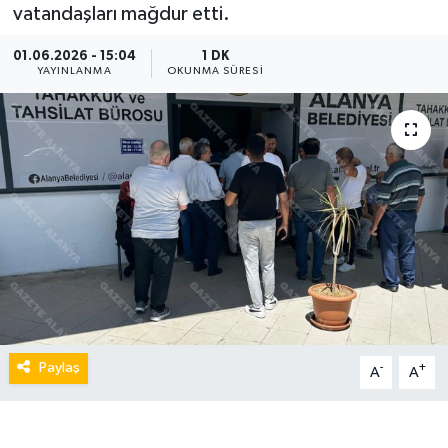
vatandaşları mağdur etti.
01.06.2026 - 15:04
1 DK
YAYINLANMA
OKUNMA SÜRESI
Paylaş
-
+
A
A