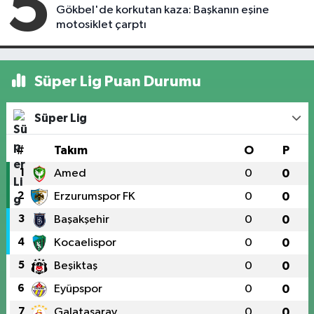
5
Gökbel'de korkutan kaza: Başkanın eşine
motosiklet çarptı
Süper Lig Puan Durumu
Süper Lig
#
Takım
O
P
1
Amed
0
0
2
Erzurumspor FK
0
0
3
Başakşehir
0
0
4
Kocaelispor
0
0
5
Beşiktaş
0
0
6
Eyüpspor
0
0
7
Galatasaray
0
0