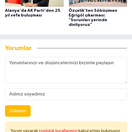
Alanya'da AK Parti'den 25.
Özçelik’ten Söbüçimen
yıl vefa buluşması
Eğrigöl çıkarması:
"Sorunları yerinde
dinliyoruz"
Yorumlar
Gönder
Yorum yazarak
topluluk kurallarımızı
kabul etmiş bulunuyor