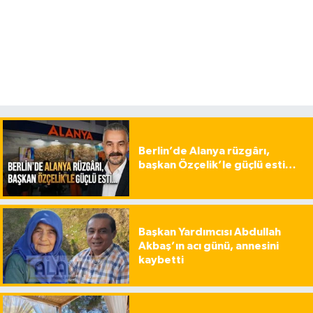
Berlin’de Alanya rüzgârı,
başkan Özçelik’le güçlü esti…
Başkan Yardımcısı Abdullah
Akbaş’ın acı günü, annesini
kaybetti