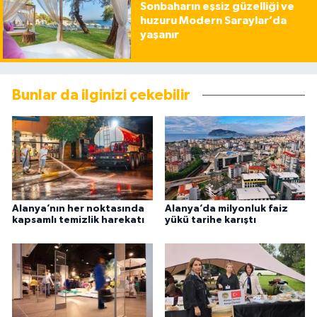
Sonbaharın eşsiz güzelliği ve
huzuru Modern Saraylar’da
yaşanır
Bunlar da ilginizi çekebilir
Alanya’nın her noktasında
Alanya’da milyonluk faiz
kapsamlı temizlik harekatı
yükü tarihe karıştı