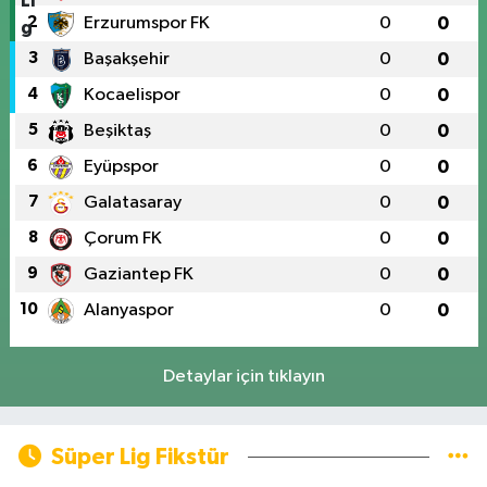
2
Erzurumspor FK
0
0
3
Başakşehir
0
0
4
Kocaelispor
0
0
5
Beşiktaş
0
0
6
Eyüpspor
0
0
7
Galatasaray
0
0
8
Çorum FK
0
0
9
Gaziantep FK
0
0
10
Alanyaspor
0
0
Detaylar için tıklayın
Süper Lig Fikstür