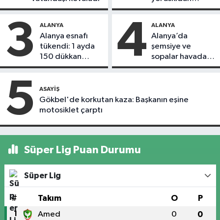
döndü
3
4
ALANYA
ALANYA
Alanya esnafı
Alanya’da
tükendi: 1 ayda
şemsiye ve
150 dükkan
sopalar havada
kapandı
uçuştu
5
ASAYIŞ
Gökbel'de korkutan kaza: Başkanın eşine
motosiklet çarptı
Süper Lig Puan Durumu
Süper Lig
#
Takım
O
P
1
Amed
0
0