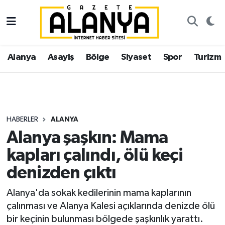
Alanya
İstanbul Nöbetçi Eczaneler
Alanya
Asayiş
Bölge
Siyaset
Spor
Turizm
Asayiş
İstanbul Hava Durumu
Bölge
İstanbul Trafik Yoğunluk Haritası
Siyaset
Süper Lig Puan Durumu ve Fikstür
HABERLER
ALANYA
Alanya şaşkın: Mama
Spor
Tüm Manşetler
kapları çalındı, ölü keçi
Turizm
Son Dakika Haberleri
denizden çıktı
Ekonomi
Haber Arşivi
Alanya'da sokak kedilerinin mama kaplarının
çalınması ve Alanya Kalesi açıklarında denizde ölü
Gazipaşa
bir keçinin bulunması bölgede şaşkınlık yarattı.