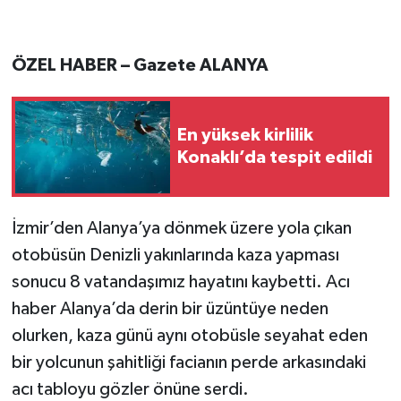
ÖZEL HABER – Gazete ALANYA
En yüksek kirlilik
Konaklı’da tespit edildi
İzmir’den Alanya’ya dönmek üzere yola çıkan
otobüsün Denizli yakınlarında kaza yapması
sonucu 8 vatandaşımız hayatını kaybetti. Acı
haber Alanya’da derin bir üzüntüye neden
olurken, kaza günü aynı otobüsle seyahat eden
bir yolcunun şahitliği facianın perde arkasındaki
acı tabloyu gözler önüne serdi.