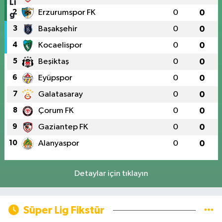
2
Erzurumspor FK
0
0
3
Başakşehir
0
0
4
Kocaelispor
0
0
5
Beşiktaş
0
0
6
Eyüpspor
0
0
7
Galatasaray
0
0
8
Çorum FK
0
0
9
Gaziantep FK
0
0
10
Alanyaspor
0
0
Detaylar için tıklayın
Süper Lig Fikstür