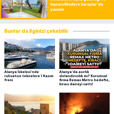
huzuru Modern Saraylar’da
yaşanır
Bunlar da ilginizi çekebilir
Alanya İskelesi’nde
Alanya’da asırlık
ruhsatsız teknelere 1 Kasım
dolandırıcılık mı? Kurumsal
freni
firma Remax Metro hedefte,
kiracı daireyi sattı!