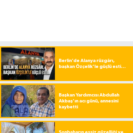
Berlin’de Alanya rüzgârı,
başkan Özçelik’le güçlü esti…
Başkan Yardımcısı Abdullah
Akbaş’ın acı günü, annesini
kaybetti
Sonbaharın eşsiz güzelliği ve