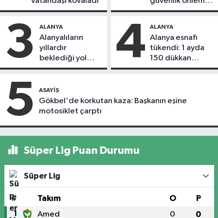
vatandaşı kovaladı
güvenlik önlemi
alındı
3
4
ALANYA
ALANYA
Alanyalıların
Alanya esnafı
yıllardır
tükendi: 1 ayda
beklediği yol
150 dükkan
askıdan döndü
kapandı
5
ASAYIŞ
Gökbel'de korkutan kaza: Başkanın eşine
motosiklet çarptı
Süper Lig Puan Durumu
Süper Lig
#
Takım
O
P
1
Amed
0
0