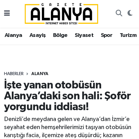
Alanya
İstanbul Nöbetçi Eczaneler
Alanya
Asayiş
Bölge
Siyaset
Spor
Turizm
Asayiş
İstanbul Hava Durumu
Bölge
İstanbul Trafik Yoğunluk Haritası
Siyaset
Süper Lig Puan Durumu ve Fikstür
HABERLER
ALANYA
İşte yanan otobüsün
Spor
Tüm Manşetler
Alanya’daki son hali: Şoför
Turizm
Son Dakika Haberleri
yorgundu iddiası!
Ekonomi
Haber Arşivi
Denizli’de meydana gelen ve Alanya’dan İzmir’e
seyahat eden hemşehrilerimizi taşıyan otobüsün
Gazipaşa
karıştığı facia, ilçemize ateş düşürdü; kazanın