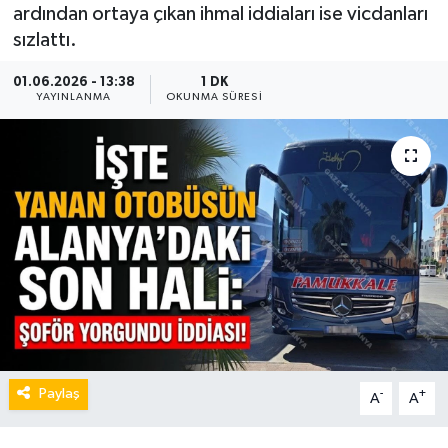
ardından ortaya çıkan ihmal iddiaları ise vicdanları
sızlattı.
01.06.2026 - 13:38
1 DK
YAYINLANMA
OKUNMA SÜRESI
Paylaş
-
+
A
A