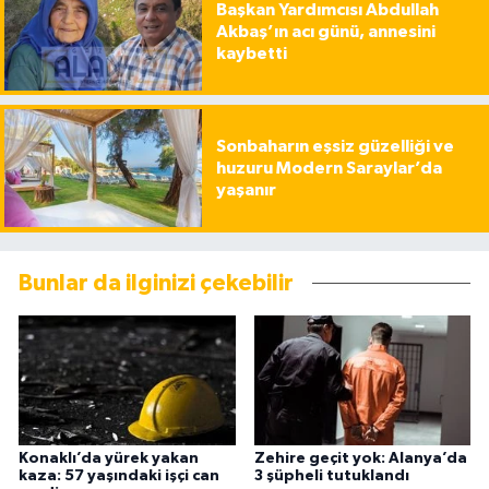
Başkan Yardımcısı Abdullah
Akbaş’ın acı günü, annesini
kaybetti
Sonbaharın eşsiz güzelliği ve
huzuru Modern Saraylar’da
yaşanır
Bunlar da ilginizi çekebilir
Konaklı’da yürek yakan
Zehire geçit yok: Alanya’da
kaza: 57 yaşındaki işçi can
3 şüpheli tutuklandı