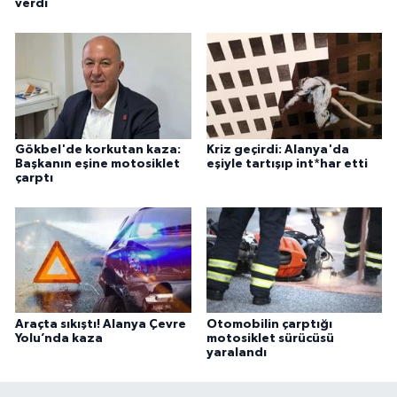
verdi
Gökbel'de korkutan kaza:
Kriz geçirdi: Alanya'da
Başkanın eşine motosiklet
eşiyle tartışıp int*har etti
çarptı
Araçta sıkıştı! Alanya Çevre
Otomobilin çarptığı
Yolu’nda kaza
motosiklet sürücüsü
yaralandı