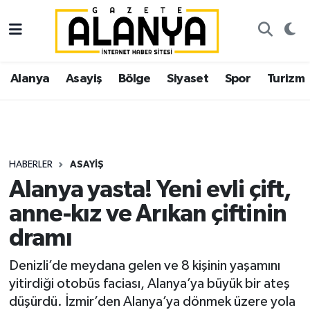
Alanya
İstanbul Nöbetçi Eczaneler
Alanya
Asayiş
Bölge
Siyaset
Spor
Turizm
Asayiş
İstanbul Hava Durumu
Bölge
İstanbul Trafik Yoğunluk Haritası
Siyaset
Süper Lig Puan Durumu ve Fikstür
HABERLER
ASAYIŞ
Alanya yasta! Yeni evli çift,
Spor
Tüm Manşetler
anne-kız ve Arıkan çiftinin
Turizm
Son Dakika Haberleri
dramı
Ekonomi
Haber Arşivi
Denizli’de meydana gelen ve 8 kişinin yaşamını
yitirdiği otobüs faciası, Alanya’ya büyük bir ateş
Gazipaşa
düşürdü. İzmir’den Alanya’ya dönmek üzere yola