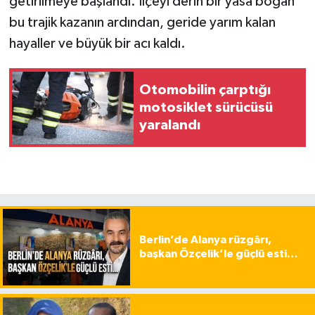
getirilmeye başlandı. İlçeyi derin bir yasa boğan
bu trajik kazanın ardından, geride yarım kalan
hayaller ve büyük bir acı kaldı.
Otomobilin çarptığı
motosiklet sürücüsü
yaralandı
Berlin’de Alanya rüzgârı,
başkan Özçelik’le güçlü esti…