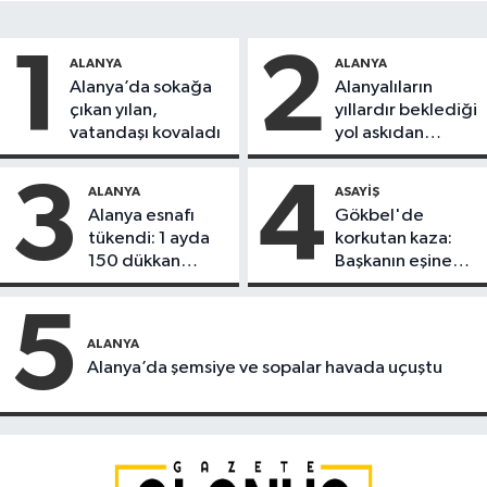
1
2
ALANYA
ALANYA
Alanya’da sokağa
Alanyalıların
çıkan yılan,
yıllardır beklediği
vatandaşı kovaladı
yol askıdan
döndü
3
4
ALANYA
ASAYIŞ
Alanya esnafı
Gökbel'de
tükendi: 1 ayda
korkutan kaza:
150 dükkan
Başkanın eşine
kapandı
motosiklet çarptı
5
ALANYA
Alanya’da şemsiye ve sopalar havada uçuştu