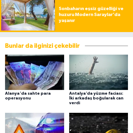
Sonbaharın eşsiz güzelliği ve
huzuru Modern Saraylar’da
yaşanır
Bunlar da ilginizi çekebilir
Alanya'da sahte para
Antalya’da yüzme faciası:
operasyonu
İki arkadaş boğularak can
verdi