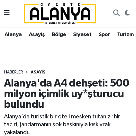
Alanya
İstanbul Nöbetçi Eczaneler
Alanya
Asayiş
Bölge
Siyaset
Spor
Turizm
Asayiş
İstanbul Hava Durumu
Bölge
İstanbul Trafik Yoğunluk Haritası
Siyaset
Süper Lig Puan Durumu ve Fikstür
HABERLER
ASAYIŞ
Alanya'da A4 dehşeti: 500
Spor
Tüm Manşetler
milyon içimlik uy*şturucu
Turizm
Son Dakika Haberleri
bulundu
Ekonomi
Haber Arşivi
Alanya’da turistik bir oteli mesken tutan z*hir
taciri, jandarmanın şok baskınıyla kıskıvrak
Gazipaşa
yakalandı.