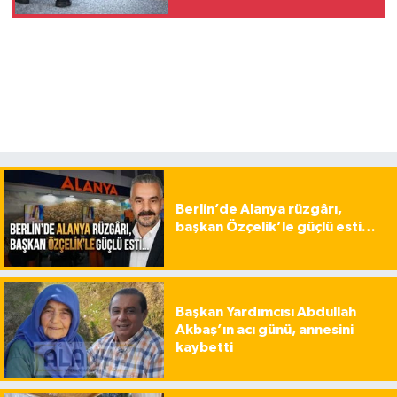
Berlin’de Alanya rüzgârı,
başkan Özçelik’le güçlü esti…
Başkan Yardımcısı Abdullah
Akbaş’ın acı günü, annesini
kaybetti