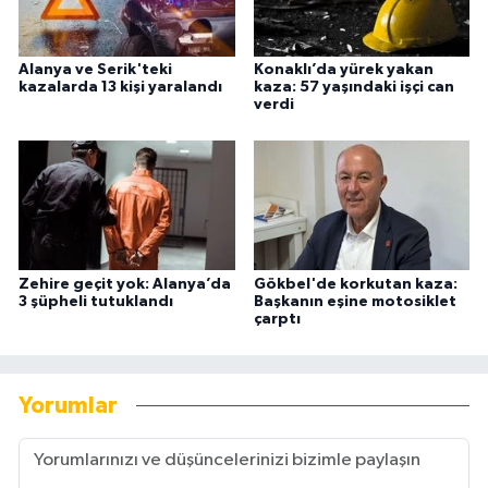
Alanya ve Serik'teki
Konaklı’da yürek yakan
kazalarda 13 kişi yaralandı
kaza: 57 yaşındaki işçi can
verdi
Zehire geçit yok: Alanya’da
Gökbel'de korkutan kaza:
3 şüpheli tutuklandı
Başkanın eşine motosiklet
çarptı
Yorumlar