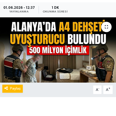
01.06.2026 - 12:37
1 DK
YAYINLANMA
OKUNMA SÜRESI
Paylaş
-
+
A
A