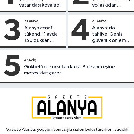
vatandaşı kovaladı
yol askıdan
döndü
3
4
ALANYA
ALANYA
Alanya esnafı
Alanya'da
tükendi: 1 ayda
tahliye: Geniş
150 dükkan
güvenlik önlemi
kapandı
alındı
5
ASAYIŞ
Gökbel'de korkutan kaza: Başkanın eşine
motosiklet çarptı
Gazete Alanya, yepyeni temasıyla sizleri buluştururken, sadelik