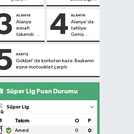
vatandaşı
yol askıdan
kovaladı
döndü
3
4
ALANYA
ALANYA
Alanya
Alanya'da
esnafı
tahliye:
tükendi: 1
Geniş
ayda 150
güvenlik
dükkan
önlemi
5
kapandı
alındı
ASAYIŞ
Gökbel'de korkutan kaza: Başkanın
eşine motosiklet çarptı
Süper Lig Puan Durumu
Süper Lig
#
Takım
O
P
1
Amed
0
0