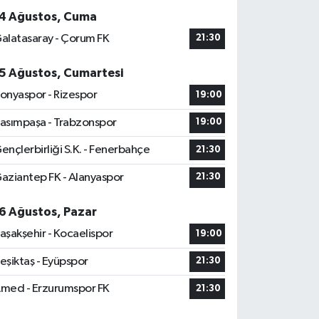
4 Ağustos, Cuma
alatasaray - Çorum FK
21:30
5 Ağustos, Cumartesi
onyaspor - Rizespor
19:00
asımpaşa - Trabzonspor
19:00
ençlerbirliği S.K. - Fenerbahçe
21:30
aziantep FK - Alanyaspor
21:30
6 Ağustos, Pazar
aşakşehir - Kocaelispor
19:00
eşiktaş - Eyüpspor
21:30
med - Erzurumspor FK
21:30