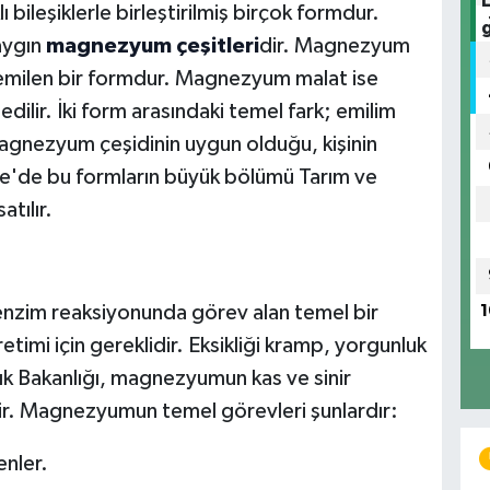
bileşiklerle birleştirilmiş birçok formdur.
yaygın
magnezyum çeşitleri
dir. Magnezyum
i emilen bir formdur. Magnezyum malat ise
 edilir. İki form arasındaki temel fark; emilim
 magnezyum çeşidinin uygun olduğu, kişinin
iye'de bu formların büyük bölümü Tarım ve
atılır.
zim reaksiyonunda görev alan temel bir
1
retimi için gereklidir. Eksikliği kramp, yorgunluk
lık Bakanlığı, magnezyumun kas ve sinir
irir. Magnezyumun temel görevleri şunlardır:
enler.