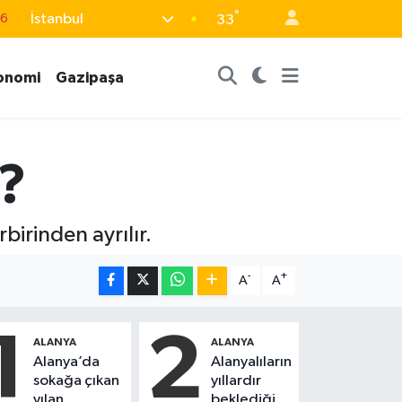
°
İstanbul
33
17
01
onomi
Gazipaşa
02
44
4
?
birinden ayrılır.
-
+
A
A
1
2
ALANYA
ALANYA
Alanya’da
Alanyalıların
sokağa çıkan
yıllardır
yılan,
beklediği