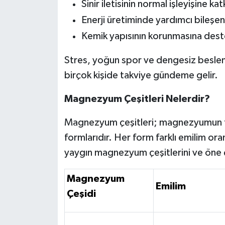
Sinir iletisinin normal işleyişine kat
Enerji üretiminde yardımcı bileşen 
Kemik yapısının korunmasına deste
Stres, yoğun spor ve dengesiz beslen
birçok kişide takviye gündeme gelir.
Magnezyum Çeşitleri Nelerdir?
Magnezyum çeşitleri; magnezyumun fark
formlarıdır. Her form farklı emilim ora
yaygın magnezyum çeşitlerini ve öne çı
Magnezyum
Emilim
Çeşidi