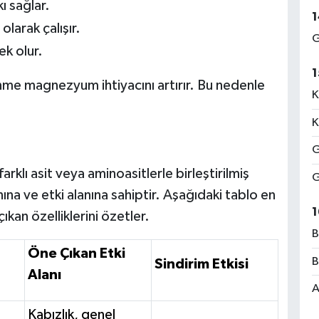
kı sağlar.
1
olarak çalışır.
G
k olur.
1
me magnezyum ihtiyacını artırır. Bu nedenle
K
K
G
lı asit veya aminoasitlerle birleştirilmiş
G
nına ve etki alanına sahiptir. Aşağıdaki tablo en
1
kan özelliklerini özetler.
B
Öne Çıkan Etki
B
Sindirim Etkisi
Alanı
A
Kabızlık, genel