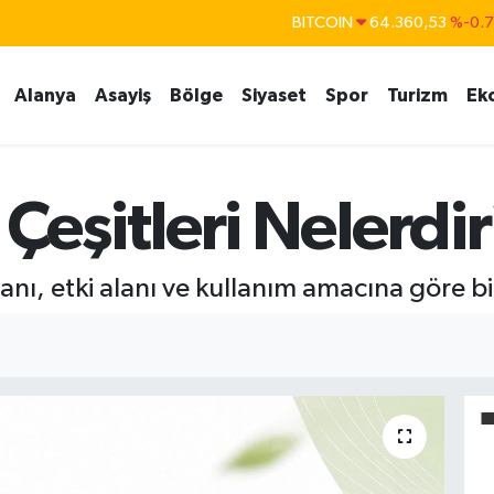
DOLAR
47,7069
%0.
EURO
55,0265
%0.
Alanya
Asayiş
Bölge
Siyaset
Spor
Turizm
Ek
STERLİN
64,1897
%0.
GRAM ALTIN
6574.81
%1.
BİST100
13.887
%6
eşitleri Nelerdir
nı, etki alanı ve kullanım amacına göre bir