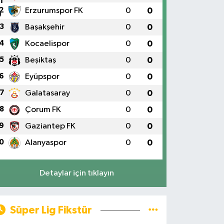
2
Erzurumspor FK
0
0
3
Başakşehir
0
0
4
Kocaelispor
0
0
5
Beşiktaş
0
0
6
Eyüpspor
0
0
7
Galatasaray
0
0
8
Çorum FK
0
0
9
Gaziantep FK
0
0
0
Alanyaspor
0
0
Detaylar için tıklayın
Süper Lig Fikstür