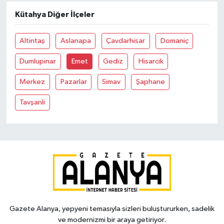
Kütahya Diğer İlçeler
Altintaş
Aslanapa
Çavdarhisar
Domaniç
Dumlupinar
Emet
Gediz
Hisarcik
Merkez
Pazarlar
Simav
Şaphane
Tavşanli
Gazete Alanya, yepyeni temasıyla sizleri buluştururken, sadelik
ve modernizmi bir araya getiriyor.