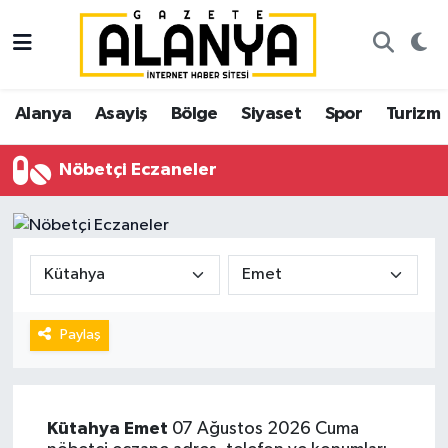
Alanya
İstanbul Nöbetçi Eczaneler
Alanya
Asayiş
Bölge
Siyaset
Spor
Turizm
Asayiş
İstanbul Hava Durumu
Nöbetçi Eczaneler
Bölge
İstanbul Trafik Yoğunluk Haritası
Siyaset
Süper Lig Puan Durumu ve Fikstür
Spor
Tüm Manşetler
Turizm
Son Dakika Haberleri
Paylaş
Ekonomi
Haber Arşivi
Kütahya
Emet
07 Ağustos 2026 Cuma
Gazipaşa