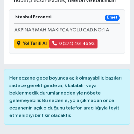
nöbetçi eczane adres, telefon ve konumları
Istanbul Eczanesi
Emet
AKPINAR MAH.MAKIFÇA YOLU CAD.NO:1 A
Yol Tarifi Al
0 (274) 461 46 92
Her eczane gece boyunca açık olmayabilir, bazıları
sadece gerektiğinde açık kalabilir veya
beklenmedik durumlar nedeniyle nöbete
gelemeyebilir. Bu nedenle, yola çıkmadan önce
eczanenin açık olduğunu telefon aracılığıyla teyit
etmeniz iyi bir fikir olacaktır.