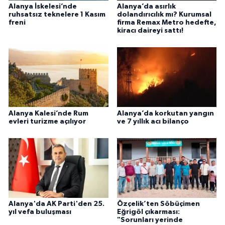
Alanya İskelesi’nde
Alanya’da asırlık
ruhsatsız teknelere 1 Kasım
dolandırıcılık mı? Kurumsal
freni
firma Remax Metro hedefte,
kiracı daireyi sattı!
Alanya Kalesi’nde Rum
Alanya’da korkutan yangın
evleri turizme açılıyor
ve 7 yıllık acı bilanço
Alanya'da AK Parti'den 25.
Özçelik’ten Söbüçimen
yıl vefa buluşması
Eğrigöl çıkarması:
"Sorunları yerinde