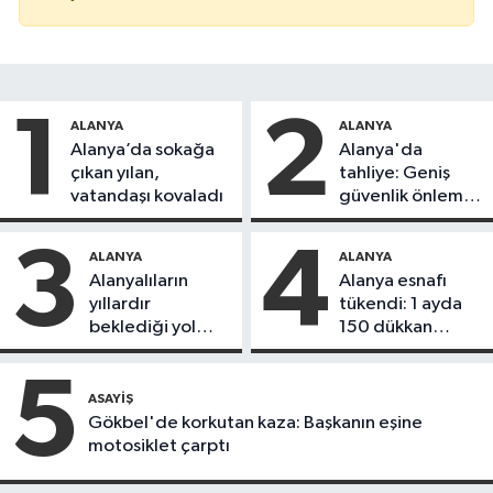
1
2
ALANYA
ALANYA
Alanya’da sokağa
Alanya'da
çıkan yılan,
tahliye: Geniş
vatandaşı kovaladı
güvenlik önlemi
alındı
3
4
ALANYA
ALANYA
Alanyalıların
Alanya esnafı
yıllardır
tükendi: 1 ayda
beklediği yol
150 dükkan
askıdan döndü
kapandı
5
ASAYIŞ
Gökbel'de korkutan kaza: Başkanın eşine
motosiklet çarptı