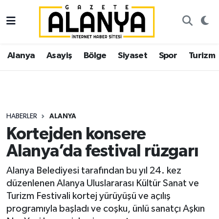
Alanya
İstanbul Nöbetçi Eczaneler
Alanya
Asayiş
Bölge
Siyaset
Spor
Turizm
Asayiş
İstanbul Hava Durumu
Bölge
İstanbul Trafik Yoğunluk Haritası
Siyaset
Süper Lig Puan Durumu ve Fikstür
HABERLER
ALANYA
Kortejden konsere
Spor
Tüm Manşetler
Alanya’da festival rüzgarı
Turizm
Son Dakika Haberleri
Alanya Belediyesi tarafından bu yıl 24. kez
düzenlenen Alanya Uluslararası Kültür Sanat ve
Ekonomi
Haber Arşivi
Turizm Festivali kortej yürüyüşü ve açılış
programıyla başladı ve coşku, ünlü sanatçı Aşkın
Gazipaşa