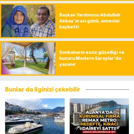
Başkan Yardımcısı Abdullah
Akbaş’ın acı günü, annesini
kaybetti
Sonbaharın eşsiz güzelliği ve
huzuru Modern Saraylar’da
yaşanır
Bunlar da ilginizi çekebilir