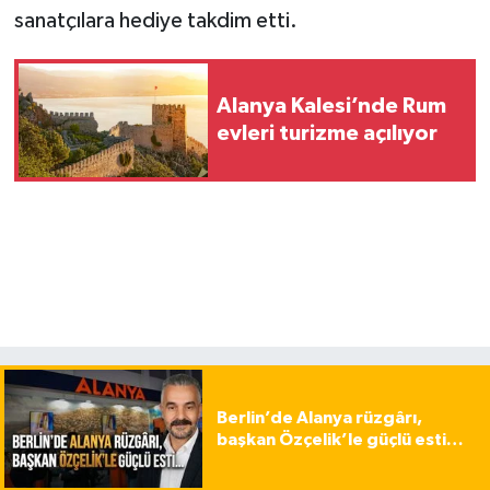
sanatçılara hediye takdim etti.
Alanya Kalesi’nde Rum
evleri turizme açılıyor
Berlin’de Alanya rüzgârı,
başkan Özçelik’le güçlü esti…