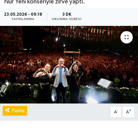
Nur Yeni konseriyle zirve yaptı.
23.05.2026 - 09:18
3 DK
YAYINLANMA
OKUNMA SÜRESI
Paylaş
-
+
A
A