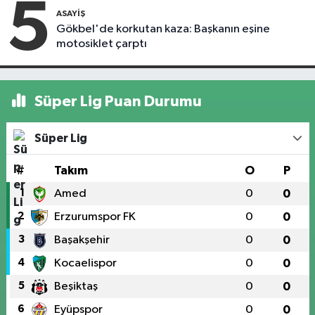
5
ASAYIŞ
Gökbel'de korkutan kaza: Başkanın eşine
motosiklet çarptı
Süper Lig Puan Durumu
Süper Lig
#
Takım
O
P
1
Amed
0
0
2
Erzurumspor FK
0
0
3
Başakşehir
0
0
4
Kocaelispor
0
0
5
Beşiktaş
0
0
6
Eyüpspor
0
0