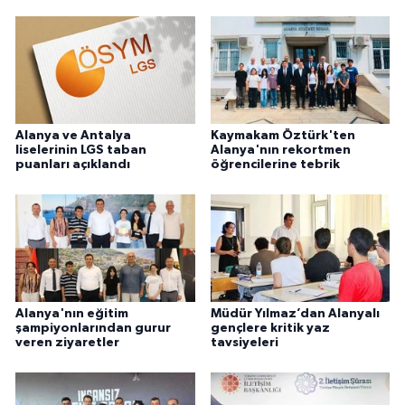
Alanya ve Antalya
Kaymakam Öztürk'ten
liselerinin LGS taban
Alanya'nın rekortmen
puanları açıklandı
öğrencilerine tebrik
Alanya'nın eğitim
Müdür Yılmaz’dan Alanyalı
şampiyonlarından gurur
gençlere kritik yaz
veren ziyaretler
tavsiyeleri