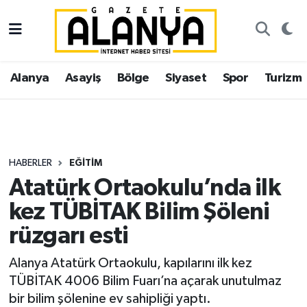
Alanya
İstanbul Nöbetçi Eczaneler
Alanya
Asayiş
Bölge
Siyaset
Spor
Turizm
Asayiş
İstanbul Hava Durumu
Bölge
İstanbul Trafik Yoğunluk Haritası
Siyaset
Süper Lig Puan Durumu ve Fikstür
HABERLER
EĞITIM
Atatürk Ortaokulu’nda ilk
Spor
Tüm Manşetler
kez TÜBİTAK Bilim Şöleni
Turizm
Son Dakika Haberleri
rüzgarı esti
Ekonomi
Haber Arşivi
Alanya Atatürk Ortaokulu, kapılarını ilk kez
TÜBİTAK 4006 Bilim Fuarı’na açarak unutulmaz
Gazipaşa
bir bilim şölenine ev sahipliği yaptı.