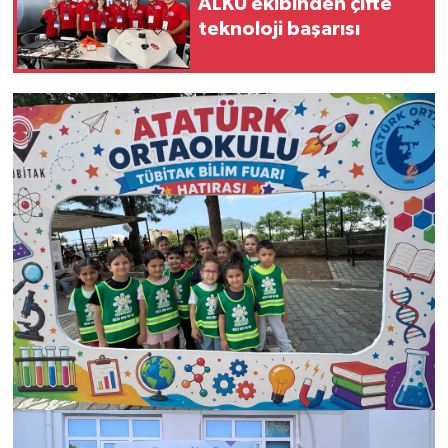
ALKÜ ekibinden çifte
teknoloji başarısı