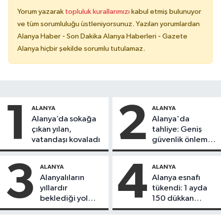
Yorum yazarak
topluluk kurallarımızı
kabul etmiş bulunuyor
ve tüm sorumluluğu üstleniyorsunuz. Yazılan yorumlardan
Alanya Haber - Son Dakika Alanya Haberleri - Gazete
Alanya hiçbir şekilde sorumlu tutulamaz.
1
2
ALANYA
ALANYA
Alanya’da sokağa
Alanya'da
çıkan yılan,
tahliye: Geniş
vatandaşı kovaladı
güvenlik önlemi
alındı
3
4
ALANYA
ALANYA
Alanyalıların
Alanya esnafı
yıllardır
tükendi: 1 ayda
beklediği yol
150 dükkan
askıdan döndü
kapandı