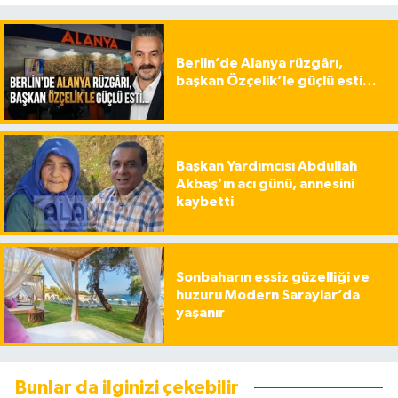
Berlin’de Alanya rüzgârı,
başkan Özçelik’le güçlü esti…
Başkan Yardımcısı Abdullah
Akbaş’ın acı günü, annesini
kaybetti
Sonbaharın eşsiz güzelliği ve
huzuru Modern Saraylar’da
yaşanır
Bunlar da ilginizi çekebilir