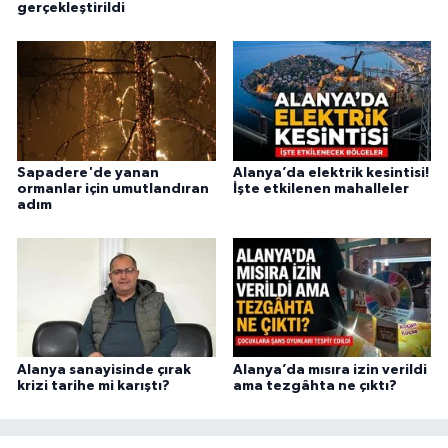
gerçekleştirildi
Sapadere'de yanan
Alanya’da elektrik kesintisi!
ormanlar için umutlandıran
İşte etkilenen mahalleler
adım
Alanya sanayisinde çırak
Alanya’da mısıra izin verildi
krizi tarihe mi karıştı?
ama tezgâhta ne çıktı?