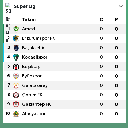
Süper Lig
#
Takım
O
P
1
Amed
0
0
2
Erzurumspor FK
0
0
3
Başakşehir
0
0
4
Kocaelispor
0
0
5
Beşiktaş
0
0
6
Eyüpspor
0
0
7
Galatasaray
0
0
8
Çorum FK
0
0
9
Gaziantep FK
0
0
10
Alanyaspor
0
0