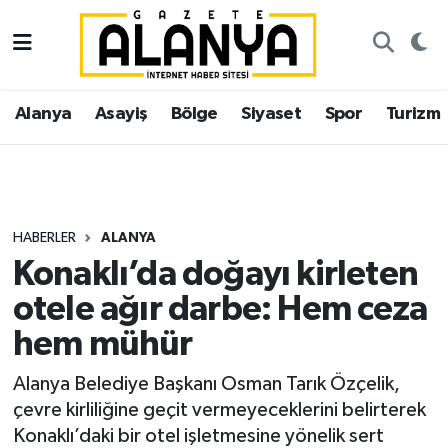
Alanya
İstanbul Nöbetçi Eczaneler
Alanya
Asayiş
Bölge
Siyaset
Spor
Turizm
Asayiş
İstanbul Hava Durumu
Bölge
İstanbul Trafik Yoğunluk Haritası
Siyaset
Süper Lig Puan Durumu ve Fikstür
HABERLER
ALANYA
Konaklı’da doğayı kirleten
Spor
Tüm Manşetler
otele ağır darbe: Hem ceza
Turizm
Son Dakika Haberleri
hem mühür
Ekonomi
Haber Arşivi
Alanya Belediye Başkanı Osman Tarık Özçelik,
çevre kirliliğine geçit vermeyeceklerini belirterek
Gazipaşa
Konaklı’daki bir otel işletmesine yönelik sert