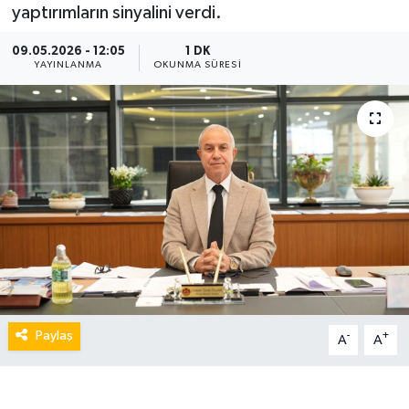
yaptırımların sinyalini verdi.
09.05.2026 - 12:05
1 DK
YAYINLANMA
OKUNMA SÜRESI
Paylaş
-
+
A
A