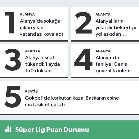
1
2
ALANYA
ALANYA
Alanya’da sokağa
Alanyalıların
çıkan yılan,
yıllardır beklediği
vatandaşı kovaladı
yol askıdan
döndü
3
4
ALANYA
ALANYA
Alanya esnafı
Alanya'da
tükendi: 1 ayda
tahliye: Geniş
150 dükkan
güvenlik önlemi
kapandı
alındı
5
ASAYIŞ
Gökbel'de korkutan kaza: Başkanın eşine
motosiklet çarptı
Süper Lig Puan Durumu