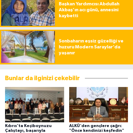
Başkan Yardımcısı Abdullah
Akbaş’ın acı günü, annesini
kaybetti
Sonbaharın eşsiz güzelliği ve
huzuru Modern Saraylar’da
yaşanır
Bunlar da ilginizi çekebilir
Kıbrıs’ta Keçiboynuzu
ALKÜ'den gençlere çağrı:
Çalıştayı, başarıyla
"Önce kendinizi keşfedin"