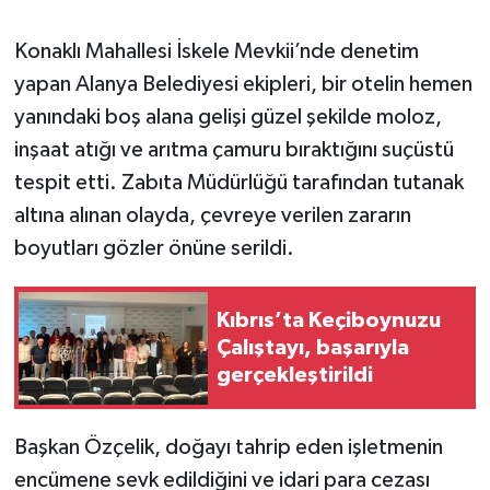
Konaklı Mahallesi İskele Mevkii’nde denetim
yapan Alanya Belediyesi ekipleri, bir otelin hemen
yanındaki boş alana gelişi güzel şekilde moloz,
inşaat atığı ve arıtma çamuru bıraktığını suçüstü
tespit etti. Zabıta Müdürlüğü tarafından tutanak
altına alınan olayda, çevreye verilen zararın
boyutları gözler önüne serildi.
Kıbrıs’ta Keçiboynuzu
Çalıştayı, başarıyla
gerçekleştirildi
Başkan Özçelik, doğayı tahrip eden işletmenin
encümene sevk edildiğini ve idari para cezası