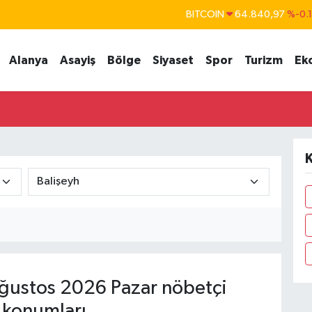
BITCOIN
64.840,97
%-0.
DOLAR
47,7436
%0.
Alanya
Asayiş
Bölge
Siyaset
Spor
Turizm
Ek
EURO
55,2510
%0.
STERLİN
64,4811
%0.
GRAM ALTIN
6660.55
%
BİST100
13.779
%-
K
ğustos 2026 Pazar nöbetçi
 konumları