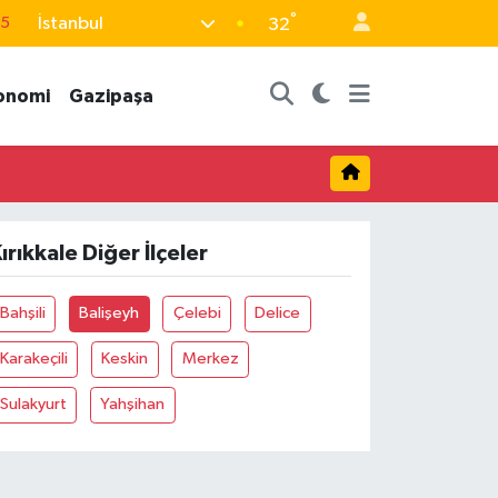
°
İstanbul
15
32
18
onomi
Gazipaşa
32
38
0
14
ırıkkale Diğer İlçeler
Bahşili
Balişeyh
Çelebi
Delice
Karakeçili
Keskin
Merkez
Sulakyurt
Yahşihan