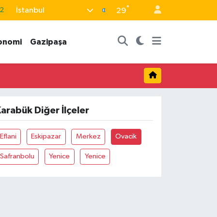
°
İstanbul
2
29
7
onomi
Gazipaşa
7
5
9
9
arabük Diğer İlçeler
Eflani
Eskipazar
Merkez
Ovacik
Safranbolu
Yenice
Yenice