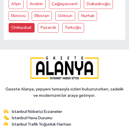
Afşin
Andirin
Çağlayancerit
Dulkadiroğlu
Ekinözü
Elbistan
Göksun
Nurhak
Onikişubat
Pazarcik
Türkoğlu
Gazete Alanya, yepyeni temasıyla sizleri buluştururken, sadelik
ve modernizmi bir araya getiriyor.
İstanbul Nöbetçi Eczaneler
İstanbul Hava Durumu
İstanbul Trafik Yoğunluk Haritası