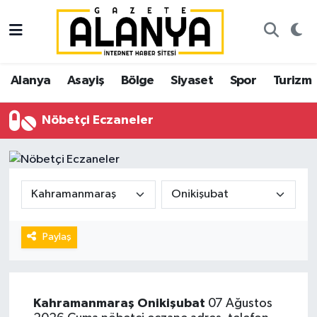
Alanya
İstanbul Nöbetçi Eczaneler
Alanya
Asayiş
Bölge
Siyaset
Spor
Turizm
Asayiş
İstanbul Hava Durumu
Nöbetçi Eczaneler
Bölge
İstanbul Trafik Yoğunluk Haritası
Siyaset
Süper Lig Puan Durumu ve Fikstür
Spor
Tüm Manşetler
Turizm
Son Dakika Haberleri
Paylaş
Ekonomi
Haber Arşivi
Kahramanmaraş
Onikişubat
07 Ağustos
Gazipaşa