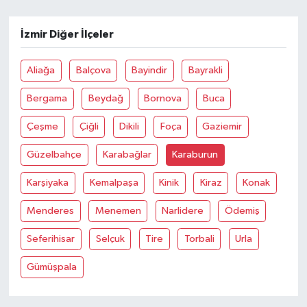
İzmir Diğer İlçeler
Aliağa
Balçova
Bayindir
Bayrakli
Bergama
Beydağ
Bornova
Buca
Çeşme
Çiğli
Dikili
Foça
Gaziemir
Güzelbahçe
Karabağlar
Karaburun
Karşiyaka
Kemalpaşa
Kinik
Kiraz
Konak
Menderes
Menemen
Narlidere
Ödemiş
Seferihisar
Selçuk
Tire
Torbali
Urla
Gümüşpala