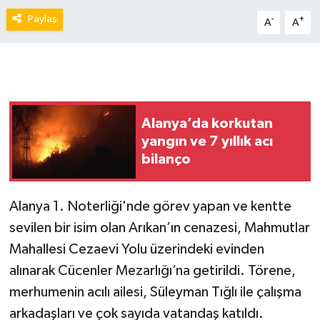
Paylaş
-
+
A
A
Alanya’da korkutan
yangın ve 7 yıllık acı
bilanço
Alanya 1. Noterliği'nde görev yapan ve kentte
sevilen bir isim olan Arıkan’ın cenazesi, Mahmutlar
Mahallesi Cezaevi Yolu üzerindeki evinden
alınarak Cücenler Mezarlığı’na getirildi. Törene,
merhumenin acılı ailesi, Süleyman Tığlı ile çalışma
arkadaşları ve çok sayıda vatandaş katıldı.