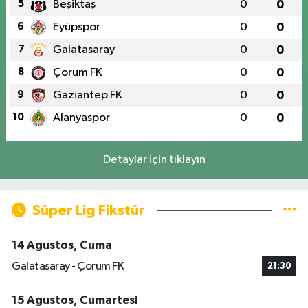
5
Beşiktaş
0
0
6
Eyüpspor
0
0
7
Galatasaray
0
0
8
Çorum FK
0
0
9
Gaziantep FK
0
0
10
Alanyaspor
0
0
Detaylar için tıklayın
Süper Lig Fikstür
14 Ağustos, Cuma
Galatasaray - Çorum FK
21:30
15 Ağustos, Cumartesi