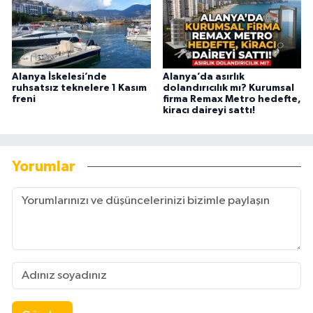
Alanya İskelesi’nde
Alanya’da asırlık
ruhsatsız teknelere 1 Kasım
dolandırıcılık mı? Kurumsal
freni
firma Remax Metro hedefte,
kiracı daireyi sattı!
Yorumlar