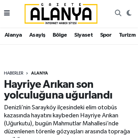
Alanya
İstanbul Nöbetçi Eczaneler
Alanya
Asayiş
Bölge
Siyaset
Spor
Turizm
Asayiş
İstanbul Hava Durumu
Bölge
İstanbul Trafik Yoğunluk Haritası
Siyaset
Süper Lig Puan Durumu ve Fikstür
HABERLER
ALANYA
Hayriye Arıkan son
Spor
Tüm Manşetler
yolculuğuna uğurlandı
Turizm
Son Dakika Haberleri
Denizli’nin Sarayköy ilçesindeki elim otobüs
kazasında hayatını kaybeden Hayriye Arıkan
Ekonomi
Haber Arşivi
(Uğurkutu), bugün Mahmutlar Mahallesi’nde
düzenlenen törenle gözyaşları arasında toprağa
Gazipaşa