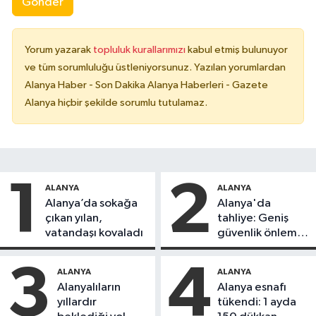
Gönder
Yorum yazarak
topluluk kurallarımızı
kabul etmiş bulunuyor
ve tüm sorumluluğu üstleniyorsunuz. Yazılan yorumlardan
Alanya Haber - Son Dakika Alanya Haberleri - Gazete
Alanya hiçbir şekilde sorumlu tutulamaz.
1
2
ALANYA
ALANYA
Alanya’da sokağa
Alanya'da
çıkan yılan,
tahliye: Geniş
vatandaşı kovaladı
güvenlik önlemi
alındı
3
4
ALANYA
ALANYA
Alanyalıların
Alanya esnafı
yıllardır
tükendi: 1 ayda