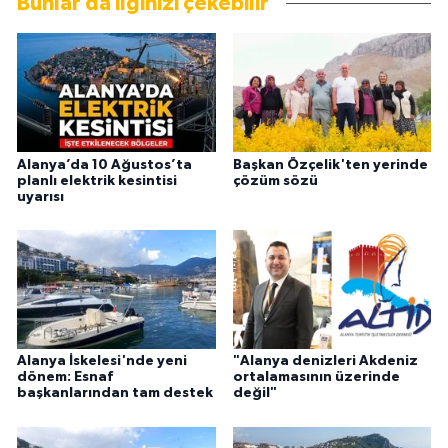
Bunlar da ilginizi çekebilir
Alanya’da 10 Ağustos’ta
Başkan Özçelik'ten yerinde
planlı elektrik kesintisi
çözüm sözü
uyarısı
Alanya İskelesi'nde yeni
"Alanya denizleri Akdeniz
dönem: Esnaf
ortalamasının üzerinde
başkanlarından tam destek
değil"