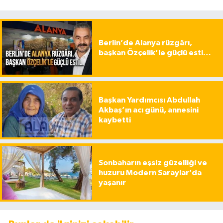
Berlin’de Alanya rüzgârı,
başkan Özçelik’le güçlü esti…
Başkan Yardımcısı Abdullah
Akbaş’ın acı günü, annesini
kaybetti
Sonbaharın eşsiz güzelliği ve
huzuru Modern Saraylar’da
yaşanır