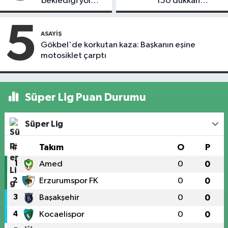
beklediği yol
150 dükkan
askıdan döndü
kapandı
5
ASAYIŞ
Gökbel'de korkutan kaza: Başkanın eşine
motosiklet çarptı
Süper Lig Puan Durumu
Süper Lig
#
Takım
O
P
1
Amed
0
0
2
Erzurumspor FK
0
0
3
Başakşehir
0
0
4
Kocaelispor
0
0