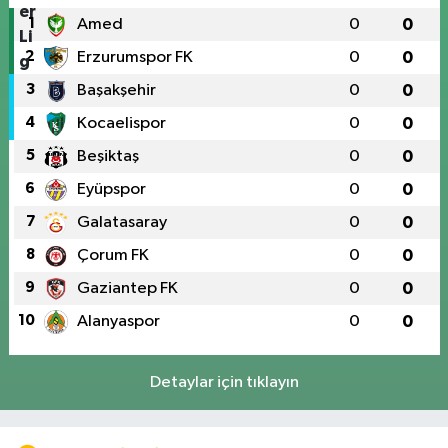
1
Amed
0
0
2
Erzurumspor FK
0
0
3
Başakşehir
0
0
4
Kocaelispor
0
0
5
Beşiktaş
0
0
6
Eyüpspor
0
0
7
Galatasaray
0
0
8
Çorum FK
0
0
9
Gaziantep FK
0
0
10
Alanyaspor
0
0
Detaylar için tıklayın