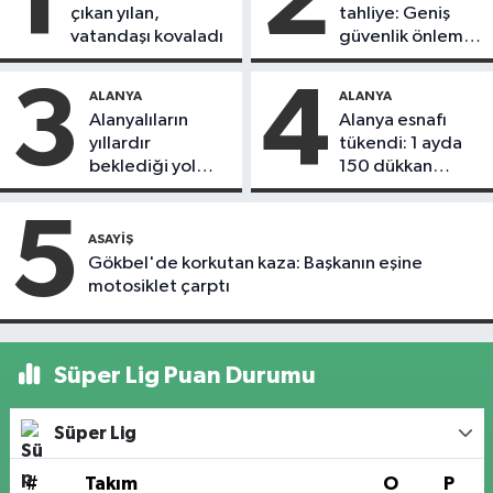
1
2
çıkan yılan,
tahliye: Geniş
vatandaşı kovaladı
güvenlik önlemi
alındı
3
4
ALANYA
ALANYA
Alanyalıların
Alanya esnafı
yıllardır
tükendi: 1 ayda
beklediği yol
150 dükkan
askıdan döndü
kapandı
5
ASAYIŞ
Gökbel'de korkutan kaza: Başkanın eşine
motosiklet çarptı
Süper Lig Puan Durumu
Süper Lig
#
Takım
O
P