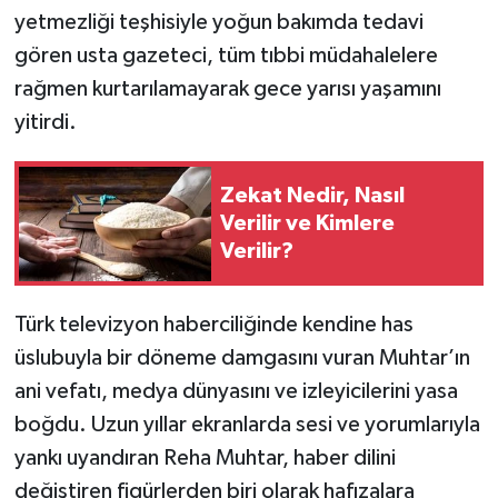
yetmezliği teşhisiyle yoğun bakımda tedavi
gören usta gazeteci, tüm tıbbi müdahalelere
rağmen kurtarılamayarak gece yarısı yaşamını
yitirdi.
Zekat Nedir, Nasıl
Verilir ve Kimlere
Verilir?
Türk televizyon haberciliğinde kendine has
üslubuyla bir döneme damgasını vuran Muhtar’ın
ani vefatı, medya dünyasını ve izleyicilerini yasa
boğdu. Uzun yıllar ekranlarda sesi ve yorumlarıyla
yankı uyandıran Reha Muhtar, haber dilini
değiştiren figürlerden biri olarak hafızalara