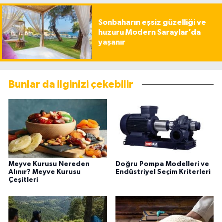
Sonbaharın eşsiz güzelliği ve
huzuru Modern Saraylar’da
yaşanır
Bunlar da ilginizi çekebilir
Meyve Kurusu Nereden
Doğru Pompa Modelleri ve
Alınır? Meyve Kurusu
Endüstriyel Seçim Kriterleri
Çeşitleri