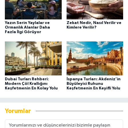
Yazın Serin Yaylalar ve
Zekat Nedir, Nasıl Verilir ve
Ormanlık Alanlar Daha
Kimlere Verilir?
Fazla İlgi Görüyor
Dubai Turları Rehberi:
İspanya Turları: Akdeniz’in
Modern Çöl Krallığını
Büyüleyici Ruhunu
Keşfetmenin En Kolay Yolu
Keşfetmenin En Keyifli Yolu
Yorumlar