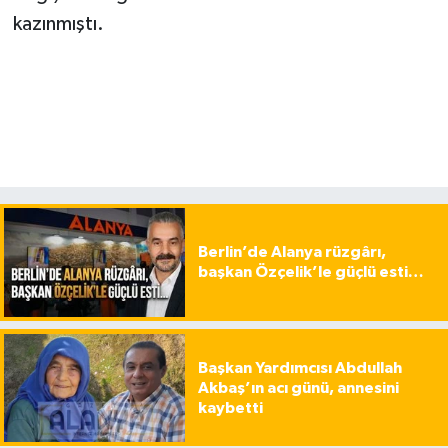
kazınmıştı.
Berlin’de Alanya rüzgârı,
başkan Özçelik’le güçlü esti…
Başkan Yardımcısı Abdullah
Akbaş’ın acı günü, annesini
kaybetti