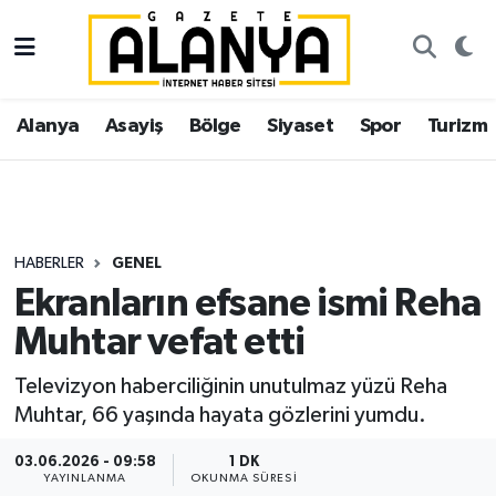
Alanya
İstanbul Nöbetçi Eczaneler
Alanya
Asayiş
Bölge
Siyaset
Spor
Turizm
Asayiş
İstanbul Hava Durumu
Bölge
İstanbul Trafik Yoğunluk Haritası
Siyaset
Süper Lig Puan Durumu ve Fikstür
HABERLER
GENEL
Ekranların efsane ismi Reha
Spor
Tüm Manşetler
Muhtar vefat etti
Turizm
Son Dakika Haberleri
Televizyon haberciliğinin unutulmaz yüzü Reha
Muhtar, 66 yaşında hayata gözlerini yumdu.
Ekonomi
Haber Arşivi
03.06.2026 - 09:58
1 DK
Gazipaşa
YAYINLANMA
OKUNMA SÜRESI