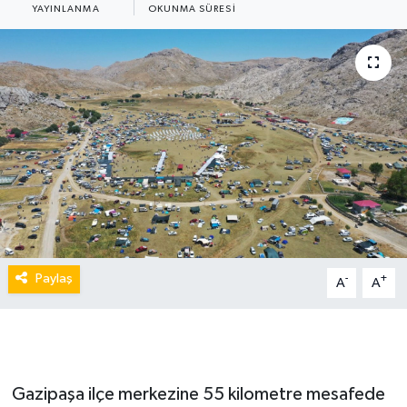
YAYINLANMA
OKUNMA SÜRESI
Paylaş
-
+
A
A
Gazipaşa ilçe merkezine 55 kilometre mesafede