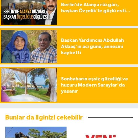
Berlin’de Alanya rüzgârı,
başkan Özçelik’le güçlü esti…
Başkan Yardımcısı Abdullah
Akbaş’ın acı günü, annesini
kaybetti
Sonbaharın eşsiz güzelliği ve
huzuru Modern Saraylar’da
yaşanır
Bunlar da ilginizi çekebilir