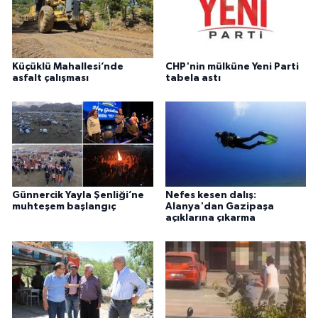
Küçüklü Mahallesi’nde
CHP'nin mülküne Yeni Parti
asfalt çalışması
tabela astı
Günnercik Yayla Şenliği’ne
Nefes kesen dalış:
muhteşem başlangıç
Alanya'dan Gazipaşa
açıklarına çıkarma