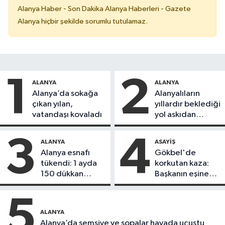
Alanya Haber - Son Dakika Alanya Haberleri - Gazete
Alanya hiçbir şekilde sorumlu tutulamaz.
1
2
ALANYA
ALANYA
Alanya’da sokağa
Alanyalıların
çıkan yılan,
yıllardır beklediği
vatandaşı kovaladı
yol askıdan
döndü
3
4
ALANYA
ASAYIŞ
Alanya esnafı
Gökbel'de
tükendi: 1 ayda
korkutan kaza:
150 dükkan
Başkanın eşine
kapandı
motosiklet çarptı
5
ALANYA
Alanya’da şemsiye ve sopalar havada uçuştu