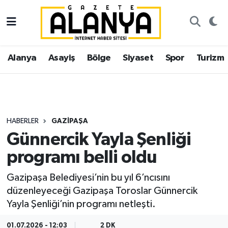
Alanya
İstanbul Nöbetçi Eczaneler
Alanya
Asayiş
Bölge
Siyaset
Spor
Turizm
Asayiş
İstanbul Hava Durumu
Bölge
İstanbul Trafik Yoğunluk Haritası
Siyaset
Süper Lig Puan Durumu ve Fikstür
HABERLER
GAZIPAŞA
Günnercik Yayla Şenliği
Spor
Tüm Manşetler
programı belli oldu
Turizm
Son Dakika Haberleri
Gazipaşa Belediyesi’nin bu yıl 6’ncısını
düzenleyeceği Gazipaşa Toroslar Günnercik
Ekonomi
Haber Arşivi
Yayla Şenliği’nin programı netleşti.
Gazipaşa
01.07.2026 - 12:03
2 DK