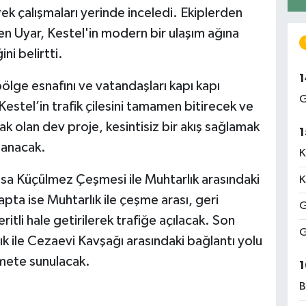
 çalışmaları yerinde inceledi. Ekiplerden
den Uyar, Kestel'in modern bir ulaşım ağına
ni belirtti.
1
ölge esnafını ve vatandaşları kapı kapı
G
 Kestel’in trafik çilesini tamamen bitirecek ve
k olan dev proje, kesintisiz bir akış sağlamak
1
lanacak.
K
İsa Küçülmez Çeşmesi ile Muhtarlık arasındaki
K
ta ise Muhtarlık ile çeşme arası, geri
G
itli hale getirilerek trafiğe açılacak. Son
G
k ile Cezaevi Kavşağı arasındaki bağlantı yolu
zmete sunulacak.
1
B