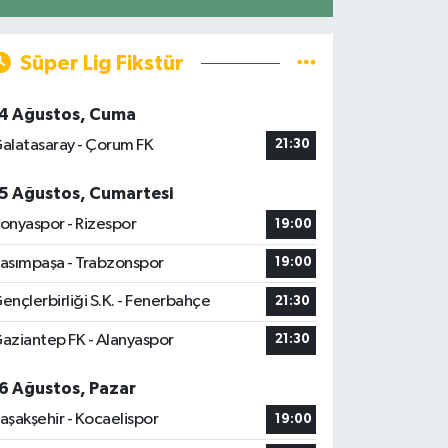
Süper Lig Fikstür
4 Ağustos, Cuma
alatasaray - Çorum FK
21:30
5 Ağustos, Cumartesi
onyaspor - Rizespor
19:00
asımpaşa - Trabzonspor
19:00
ençlerbirliği S.K. - Fenerbahçe
21:30
aziantep FK - Alanyaspor
21:30
6 Ağustos, Pazar
aşakşehir - Kocaelispor
19:00