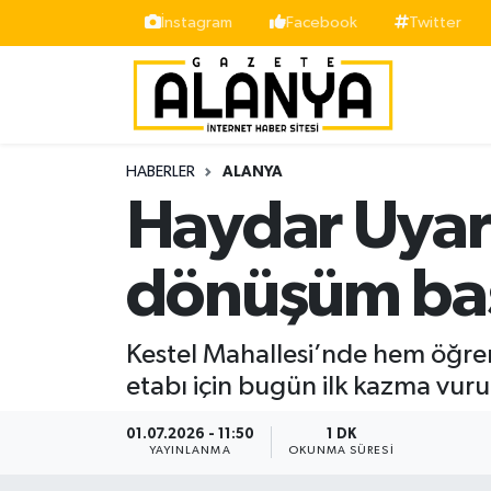
İnstagram
Facebook
Twitter
Alanya
İstanbul Nöbetçi Eczaneler
Asayiş
İstanbul Hava Durumu
HABERLER
ALANYA
Bölge
İstanbul Trafik Yoğunluk Haritası
Haydar Uyar 
Siyaset
Süper Lig Puan Durumu ve Fikstür
dönüşüm baş
Spor
Tüm Manşetler
Kestel Mahallesi’nde hem öğrenci
Turizm
Son Dakika Haberleri
etabı için bugün ilk kazma vuru
Ekonomi
Haber Arşivi
01.07.2026 - 11:50
1 DK
YAYINLANMA
OKUNMA SÜRESI
Gazipaşa