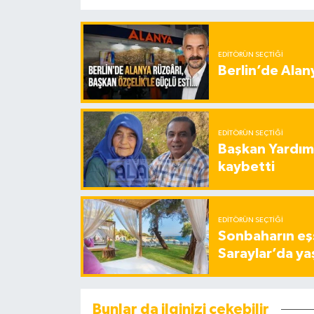
EDITÖRÜN SEÇTIĞI
Berlin’de Alan
EDITÖRÜN SEÇTIĞI
Başkan Yardımc
kaybetti
EDITÖRÜN SEÇTIĞI
Sonbaharın eşs
Saraylar’da ya
Bunlar da ilginizi çekebilir