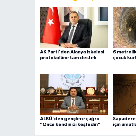
AK Parti'den Alanya iskelesi
6 metreli
protokolüne tam destek
çocuk kurt
ALKÜ'den gençlere çağrı:
Sapadere
"Önce kendinizi keşfedin"
için umut