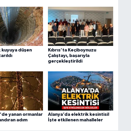
k kuyuya düşen
Kıbrıs’ta Keçiboynuzu
arıldı
Çalıştayı, başarıyla
gerçekleştirildi
'de yanan ormanlar
Alanya’da elektrik kesintisi!
landıran adım
İşte etkilenen mahalleler