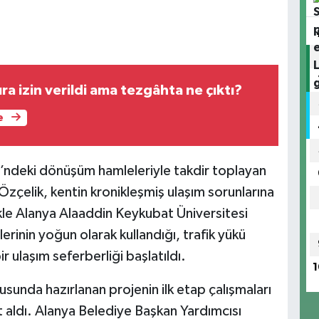
ra izin verildi ama tezgâhta ne çıktı?
e
i’ndeki dönüşüm hamleleriyle takdir toplayan
zçelik, kentin kronikleşmiş ulaşım sorunlarına
le Alanya Alaaddin Keykubat Üniversitesi
erinin yoğun olarak kullandığı, trafik yükü
r ulaşım seferberliği başlatıldı.
1
sunda hazırlanan projenin ilk etap çalışmaları
t aldı. Alanya Belediye Başkan Yardımcısı