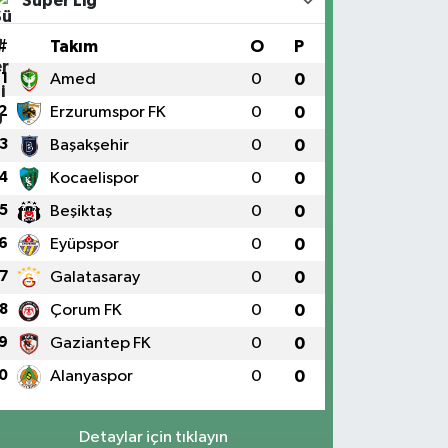
Süper Lig
#
Takım
O
P
1
Amed
0
0
2
Erzurumspor FK
0
0
3
Başakşehir
0
0
4
Kocaelispor
0
0
5
Beşiktaş
0
0
6
Eyüpspor
0
0
7
Galatasaray
0
0
8
Çorum FK
0
0
9
Gaziantep FK
0
0
0
Alanyaspor
0
0
Detaylar için tıklayın