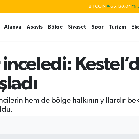
BITCOIN
65.130,04
%1
DOLAR
47,7069
%0.
Alanya
Asayiş
Bölge
Siyaset
Spor
Turizm
Ek
EURO
55,0265
%0.
STERLİN
64,1897
%0.
GRAM ALTIN
6618.49
%2.
inceledi: Kestel’
BİST100
13.887
%6
ladı
lerin hem de bölge halkının yıllardır bekle
ldu.