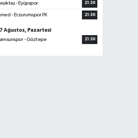
eşiktaş - Eyüpspor
21:30
med - Erzurumspor FK
21:30
7 Ağustos, Pazartesi
amsunspor - Göztepe
21:30