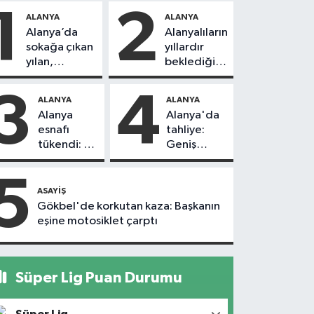
1
2
ALANYA
ALANYA
Alanya’da
Alanyalıların
sokağa çıkan
yıllardır
yılan,
beklediği
vatandaşı
yol askıdan
kovaladı
döndü
3
4
ALANYA
ALANYA
Alanya
Alanya'da
esnafı
tahliye:
tükendi: 1
Geniş
ayda 150
güvenlik
dükkan
önlemi
5
kapandı
alındı
ASAYIŞ
Gökbel'de korkutan kaza: Başkanın
eşine motosiklet çarptı
Süper Lig Puan Durumu