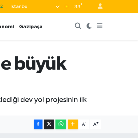
°
İstanbul
.2
33
17
onomi
Gazipaşa
01
02
12
de büyük
4
diği dev yol projesinin ilk
-
+
A
A