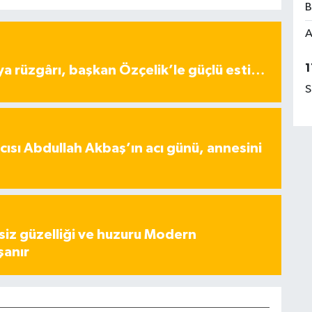
B
A
1
ya rüzgârı, başkan Özçelik’le güçlü esti…
S
ısı Abdullah Akbaş’ın acı günü, annesini
iz güzelliği ve huzuru Modern
şanır