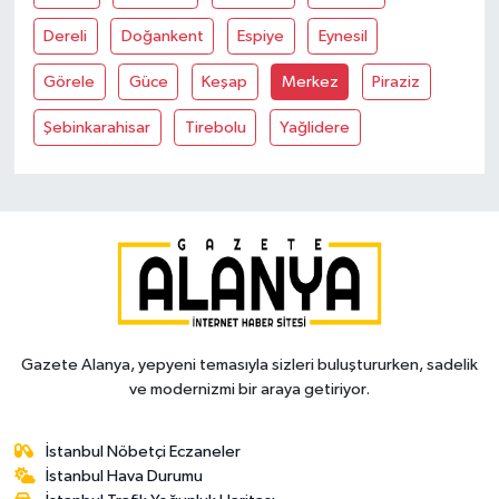
Dereli
Doğankent
Espiye
Eynesil
Görele
Güce
Keşap
Merkez
Piraziz
Şebinkarahisar
Tirebolu
Yağlidere
Gazete Alanya, yepyeni temasıyla sizleri buluştururken, sadelik
ve modernizmi bir araya getiriyor.
İstanbul Nöbetçi Eczaneler
İstanbul Hava Durumu