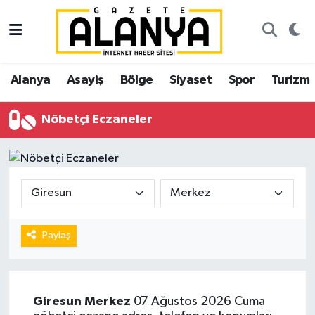
Alanya
İstanbul Nöbetçi Eczaneler
Alanya
Asayiş
Bölge
Siyaset
Spor
Turizm
Asayiş
İstanbul Hava Durumu
Nöbetçi Eczaneler
Bölge
İstanbul Trafik Yoğunluk Haritası
Siyaset
Süper Lig Puan Durumu ve Fikstür
Spor
Tüm Manşetler
Turizm
Son Dakika Haberleri
Paylaş
Ekonomi
Haber Arşivi
Giresun
Merkez
07 Ağustos 2026 Cuma
Gazipaşa