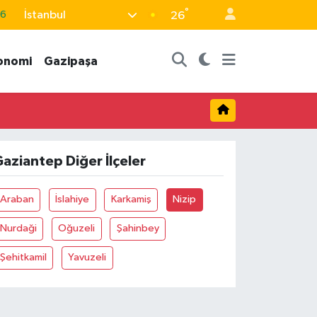
°
İstanbul
66
26
05
onomi
Gazipaşa
18
22
4
0
aziantep Diğer İlçeler
Araban
İslahiye
Karkamiş
Nizip
Nurdaği
Oğuzeli
Şahinbey
Şehitkamil
Yavuzeli