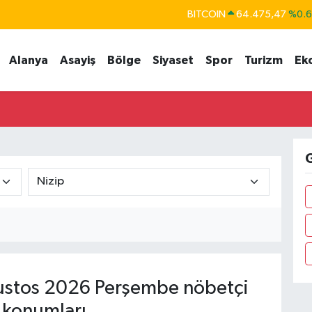
BITCOIN
64.475,47
%0.
DOLAR
47,5971
%0.
Alanya
Asayiş
Bölge
Siyaset
Spor
Turizm
Ek
EURO
55,1336
%0.
STERLİN
64,2534
%0.
GRAM ALTIN
6527.85
%0.5
BİST100
13.703
%
G
stos 2026 Perşembe nöbetçi
 konumları