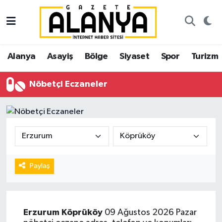
Alanya
İstanbul Nöbetçi Eczaneler
Alanya
Asayiş
Bölge
Siyaset
Spor
Turizm
Asayiş
İstanbul Hava Durumu
Nöbetçi Eczaneler
Bölge
İstanbul Trafik Yoğunluk Haritası
Siyaset
Süper Lig Puan Durumu ve Fikstür
Spor
Tüm Manşetler
Turizm
Son Dakika Haberleri
Paylaş
Ekonomi
Haber Arşivi
Erzurum
Köprüköy
09 Ağustos 2026 Pazar
Gazipaşa