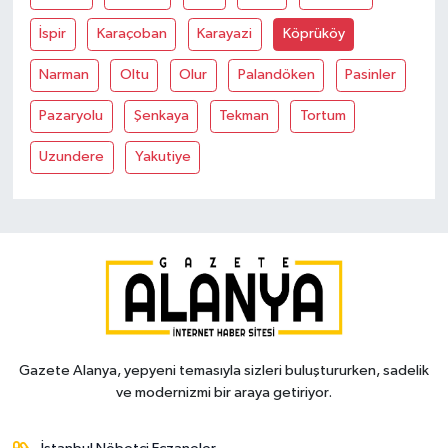
İspir
Karaçoban
Karayazi
Köprüköy
Narman
Oltu
Olur
Palandöken
Pasinler
Pazaryolu
Şenkaya
Tekman
Tortum
Uzundere
Yakutiye
Gazete Alanya, yepyeni temasıyla sizleri buluştururken, sadelik
ve modernizmi bir araya getiriyor.