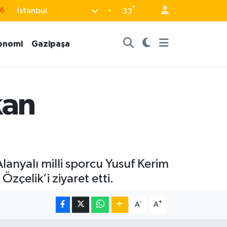
°
İstanbul
76
33
17
onomi
Gazipaşa
01
02
44
kan
4
anyalı milli sporcu Yusuf Kerim
çelik’i ziyaret etti.
-
+
A
A