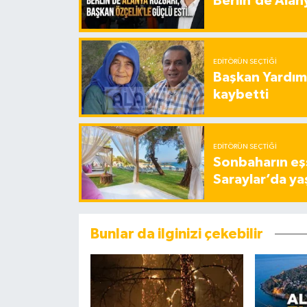
Berlin’de Alan
EDITÖRÜN SEÇTIĞI
Başkan Yardımc
kaybetti
EDITÖRÜN SEÇTIĞI
Sonbaharın eşs
Saraylar’da ya
Bunlar da ilginizi çekebilir