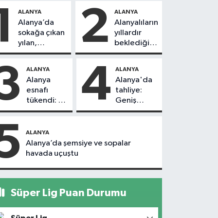
1
2
ALANYA
ALANYA
Alanya’da
Alanyalıların
sokağa çıkan
yıllardır
yılan,
beklediği
vatandaşı
yol askıdan
kovaladı
döndü
3
4
ALANYA
ALANYA
Alanya
Alanya'da
esnafı
tahliye:
tükendi: 1
Geniş
ayda 150
güvenlik
dükkan
önlemi
5
kapandı
alındı
ALANYA
Alanya’da şemsiye ve sopalar
havada uçuştu
Süper Lig Puan Durumu