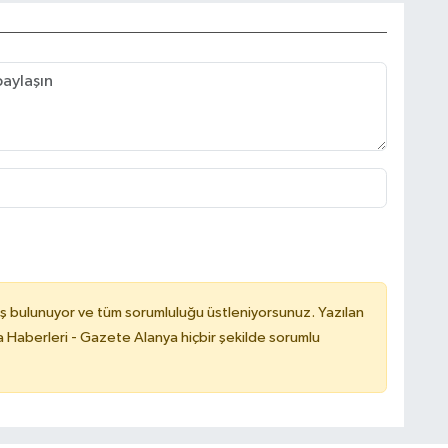
ş bulunuyor ve tüm sorumluluğu üstleniyorsunuz. Yazılan
 Haberleri - Gazete Alanya hiçbir şekilde sorumlu