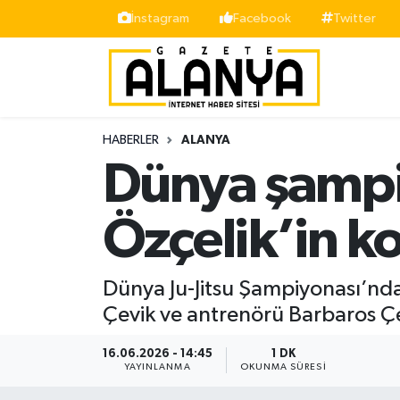
İnstagram
Facebook
Twitter
Alanya
İstanbul Nöbetçi Eczaneler
Asayiş
İstanbul Hava Durumu
HABERLER
ALANYA
Bölge
İstanbul Trafik Yoğunluk Haritası
Dünya şampi
Siyaset
Süper Lig Puan Durumu ve Fikstür
Özçelik’in k
Spor
Tüm Manşetler
Dünya Ju-Jitsu Şampiyonası’nda
Turizm
Son Dakika Haberleri
Çevik ve antrenörü Barbaros Çev
Ekonomi
Haber Arşivi
16.06.2026 - 14:45
1 DK
YAYINLANMA
OKUNMA SÜRESI
Gazipaşa