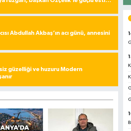
ya rüzgârı, başkan Özçelik’le güçlü esti…
ısı Abdullah Akbaş’ın acı günü, annesini
1
G
1
K
iz güzelliği ve huzuru Modern
şanır
K
G
G
1
B