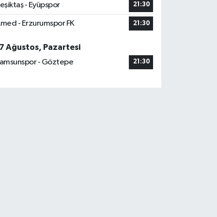
eşiktaş - Eyüpspor
21:30
med - Erzurumspor FK
21:30
7 Ağustos, Pazartesi
amsunspor - Göztepe
21:30