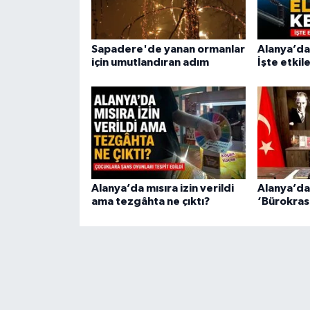
Sapadere'de yanan ormanlar
Alanya’da 
için umutlandıran adım
İşte etkil
Alanya’da mısıra izin verildi
Alanya’da 
ama tezgâhta ne çıktı?
‘Bürokrasi