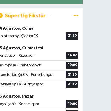
Süper Lig Fikstür
4 Ağustos, Cuma
alatasaray - Çorum FK
21:30
5 Ağustos, Cumartesi
onyaspor - Rizespor
19:00
asımpaşa - Trabzonspor
19:00
ençlerbirliği S.K. - Fenerbahçe
21:30
aziantep FK - Alanyaspor
21:30
6 Ağustos, Pazar
aşakşehir - Kocaelispor
19:00