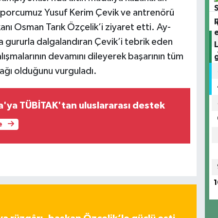
li sporcumuz Yusuf Kerim Çevik ve antrenörü
nı Osman Tarık Özçelik’i ziyaret etti. Ay-
da gururla dalgalandıran Çevik’i tebrik eden
alışmalarının devamını dileyerek başarının tüm
ağı olduğunu vurguladı.
a'ya TÜBİTAK'tan uluslararası destek
e
1