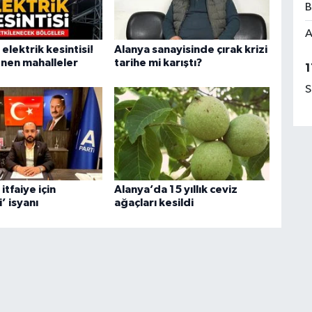
B
A
elektrik kesintisi!
Alanya sanayisinde çırak krizi
enen mahalleler
tarihe mi karıştı?
1
S
itfaiye için
Alanya’da 15 yıllık ceviz
’ isyanı
ağaçları kesildi