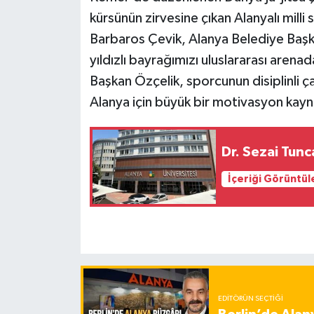
kürsünün zirvesine çıkan Alanyalı mil
Barbaros Çevik, Alanya Belediye Başka
yıldızlı bayrağımızı uluslararası arena
Başkan Özçelik, sporcunun disiplinli ç
Alanya için büyük bir motivasyon kayn
Dr. Sezai Tunc
İçeriği Görüntül
EDITÖRÜN SEÇTIĞI