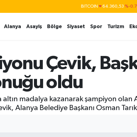
BITCOIN
64.360,53
%-0.
DOLAR
47,7069
%0.
Alanya
Asayiş
Bölge
Siyaset
Spor
Turizm
Ek
EURO
55,0265
%0.
STERLİN
64,1897
%0.
GRAM ALTIN
6574.81
%1.
yonu Çevik, Baş
BİST100
13.887
%6
onuğu oldu
 altın madalya kazanarak şampiyon olan Al
ik, Alanya Belediye Başkanı Osman Tarık Öz