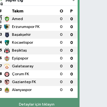
Süper Lig
#
Takım
O
P
1
Amed
0
0
2
Erzurumspor FK
0
0
3
Başakşehir
0
0
4
Kocaelispor
0
0
5
Beşiktaş
0
0
6
Eyüpspor
0
0
7
Galatasaray
0
0
8
Çorum FK
0
0
9
Gaziantep FK
0
0
0
Alanyaspor
0
0
Detaylar için tıklayın