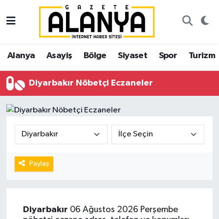
Alanya
İstanbul Nöbetçi Eczaneler
Alanya
Asayiş
Bölge
Siyaset
Spor
Turizm
Asayiş
İstanbul Hava Durumu
Diyarbakır Nöbetçi Eczaneler
Bölge
İstanbul Trafik Yoğunluk Haritası
Siyaset
Süper Lig Puan Durumu ve Fikstür
Spor
Tüm Manşetler
Turizm
Son Dakika Haberleri
Paylaş
Ekonomi
Haber Arşivi
Diyarbakır
06 Ağustos 2026 Perşembe
Gazipaşa