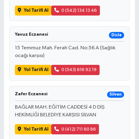
Yol Tarifi Al
0 (542) 134 13 46
Yavuz Eczanesi
Dicle
15 Temmuz Mah. Ferah Cad. No:56 A (Sağlık
ocağı karşısı)
Yol Tarifi Al
0 (543) 616 92 19
Zafer Eczanesi
Silvan
BAĞLAR MAH. EĞİTİM CADDESİ 4 D DİŞ
HEKİMLİĞİ BELEDİYE KARŞISI SİLVAN
Yol Tarifi Al
0 (412) 711 60 86