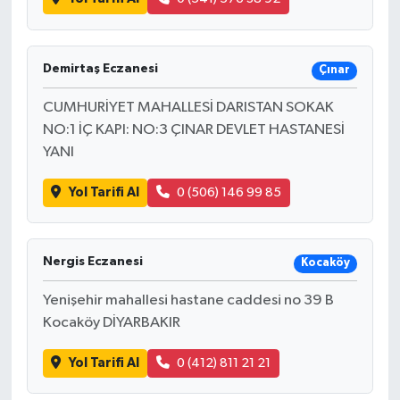
Demirtaş Eczanesi
Çınar
CUMHURİYET MAHALLESİ DARISTAN SOKAK
NO:1 İÇ KAPI: NO:3 ÇINAR DEVLET HASTANESİ
YANI
Yol Tarifi Al
0 (506) 146 99 85
Nergis Eczanesi
Kocaköy
Yenişehir mahallesi hastane caddesi no 39 B
Kocaköy DİYARBAKIR
Yol Tarifi Al
0 (412) 811 21 21