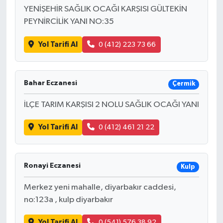
YENİŞEHİR SAĞLIK OCAĞI KARŞISI GÜLTEKİN
PEYNİRCİLİK YANI NO:35
Yol Tarifi Al
0 (412) 223 73 66
Bahar Eczanesi
Çermik
İLÇE TARIM KARŞISI 2 NOLU SAĞLIK OCAĞI YANI
Yol Tarifi Al
0 (412) 461 21 22
Ronayi Eczanesi
Kulp
Merkez yeni mahalle, diyarbakır caddesi,
no:123a , kulp diyarbakır
Yol Tarifi Al
0 (541) 576 38 92