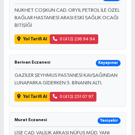
NUKHET COŞKUN CAD. ORYIL PETROL İLE ÖZEL
BAĞLAR HASTANESİ ARASI ESKİ SAĞLIK OCAĞI
BİTİŞİĞİ
Yol Tarifi Al
0 (412) 236 94 94
Berivan Eczanesi
Kayapınar
GAZİLER ŞEYHMUS PASTANESİ KAVŞAĞINDAN
LUNAPARKA GİDERKEN 5. BİNANIN ALTI.
Yol Tarifi Al
0 (412) 251 07 97
Murat Eczanesi
Yenişehir
LİSE CAD. VALİLİK ARKASI NÜFUS MÜD. YANI