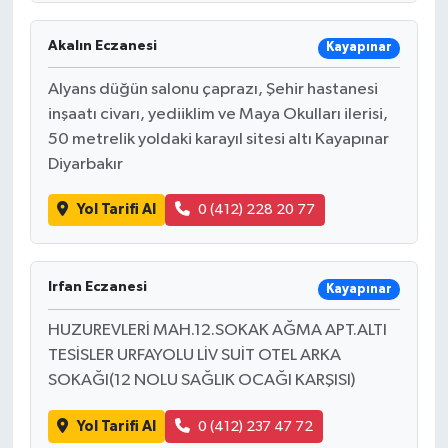
Akalın Eczanesi
Kayapınar
Alyans düğün salonu çaprazı, Şehir hastanesi
inşaatı civarı, yediiklim ve Maya Okulları ilerisi,
50 metrelik yoldaki karayıl sitesi altı Kayapınar
Diyarbakır
Yol Tarifi Al
0 (412) 228 20 77
Irfan Eczanesi
Kayapınar
HUZUREVLERİ MAH.12.SOKAK AĞMA APT.ALTI
TESİSLER URFAYOLU LİV SUİT OTEL ARKA
SOKAĞI(12 NOLU SAĞLIK OCAĞI KARŞISI)
Yol Tarifi Al
0 (412) 237 47 72