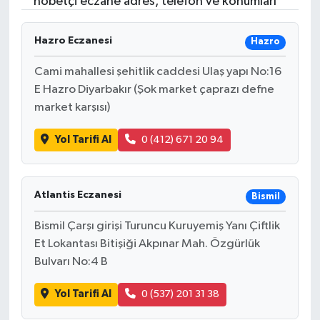
nöbetçi eczane adres, telefon ve konumları
Hazro Eczanesi
Hazro
Cami mahallesi şehitlik caddesi Ulaş yapı No:16
E Hazro Diyarbakır (Şok market çaprazı defne
market karşısı)
Yol Tarifi Al
0 (412) 671 20 94
Atlantis Eczanesi
Bismil
Bismil Çarşı girişi Turuncu Kuruyemiş Yanı Çiftlik
Et Lokantası Bitişiği Akpınar Mah. Özgürlük
Bulvarı No:4 B
Yol Tarifi Al
0 (537) 201 31 38