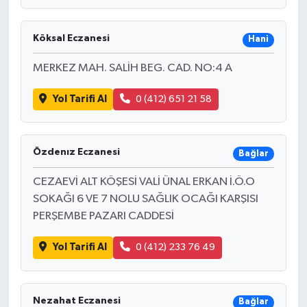
Köksal Eczanesi
Hani
MERKEZ MAH. SALİH BEG. CAD. NO:4 A
Yol Tarifi Al
0 (412) 651 21 58
Özdenız Eczanesi
Bağlar
CEZAEVİ ALT KÖŞESİ VALİ ÜNAL ERKAN İ.Ö.O
SOKAĞI 6 VE 7 NOLU SAĞLIK OCAĞI KARŞISI
PERŞEMBE PAZARI CADDESİ
Yol Tarifi Al
0 (412) 233 76 49
Nezahat Eczanesi
Bağlar