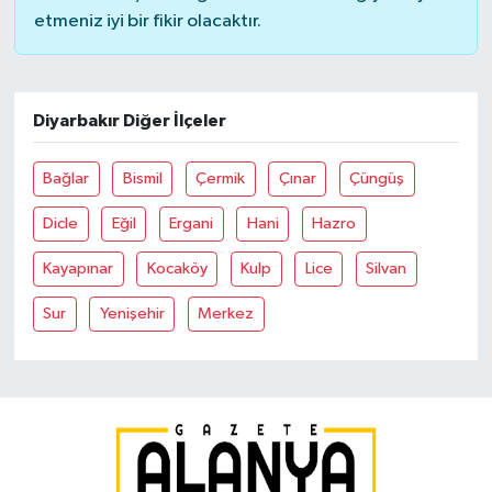
etmeniz iyi bir fikir olacaktır.
Diyarbakır Diğer İlçeler
Bağlar
Bismil
Çermik
Çınar
Çüngüş
Dicle
Eğil
Ergani
Hani
Hazro
Kayapınar
Kocaköy
Kulp
Lice
Silvan
Sur
Yenişehir
Merkez