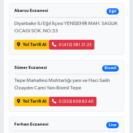
Akarsu Eczanesi
Eğil
Diyarbakır İLi Eğil İlçesi YENİŞEHİR MAH. SAGLIK
OCAGI SOK. NO:33
Yol Tarifi Al
0 (412) 581 21 23
Sümer Eczanesi
Bismil
Tepe Mahallesi Muhtarlığı yanı ve Hacı Salih
Özaydın Cami Yanı Bismil Tepe
Yol Tarifi Al
0 (533) 659 83 40
Ferhan Eczanesi
Lice