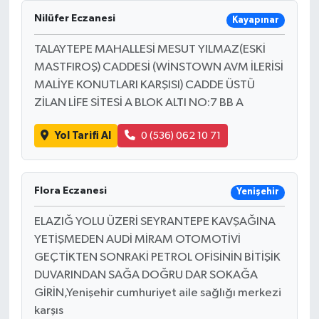
Nilüfer Eczanesi
Kayapınar
TALAYTEPE MAHALLESİ MESUT YILMAZ(ESKİ
MASTFIROŞ) CADDESİ (WİNSTOWN AVM İLERİSİ
MALİYE KONUTLARI KARŞISI) CADDE ÜSTÜ
ZİLAN LİFE SİTESİ A BLOK ALTI NO:7 BB A
Yol Tarifi Al
0 (536) 062 10 71
Flora Eczanesi
Yenişehir
ELAZIĞ YOLU ÜZERİ SEYRANTEPE KAVŞAĞINA
YETİŞMEDEN AUDİ MİRAM OTOMOTİVİ
GEÇTİKTEN SONRAKİ PETROL OFİSİNİN BİTİŞİK
DUVARINDAN SAĞA DOĞRU DAR SOKAĞA
GİRİN,Yenişehir cumhuriyet aile sağlığı merkezi
karşıs