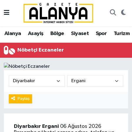
Alanya
İstanbul Nöbetçi Eczaneler
Alanya
Asayiş
Bölge
Siyaset
Spor
Turizm
Asayiş
İstanbul Hava Durumu
Nöbetçi Eczaneler
Bölge
İstanbul Trafik Yoğunluk Haritası
Siyaset
Süper Lig Puan Durumu ve Fikstür
Spor
Tüm Manşetler
Turizm
Son Dakika Haberleri
Paylaş
Ekonomi
Haber Arşivi
Diyarbakır
Ergani
06 Ağustos 2026
Gazipaşa