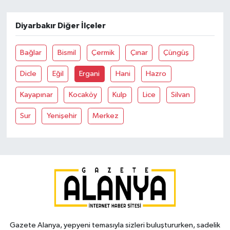
Diyarbakır Diğer İlçeler
Bağlar
Bismil
Çermik
Çınar
Çüngüş
Dicle
Eğil
Ergani
Hani
Hazro
Kayapınar
Kocaköy
Kulp
Lice
Silvan
Sur
Yenişehir
Merkez
Gazete Alanya, yepyeni temasıyla sizleri buluştururken, sadelik