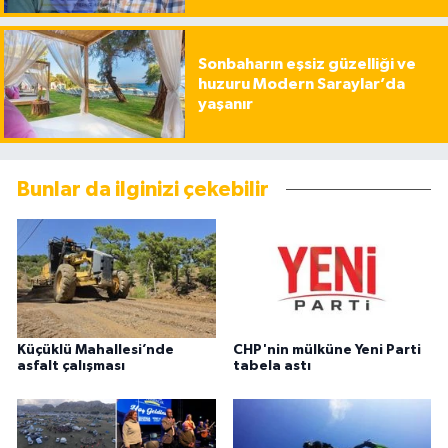
Sonbaharın eşsiz güzelliği ve
huzuru Modern Saraylar’da
yaşanır
Bunlar da ilginizi çekebilir
Küçüklü Mahallesi’nde
CHP'nin mülküne Yeni Parti
asfalt çalışması
tabela astı