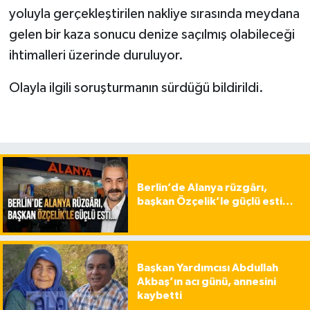
yoluyla gerçekleştirilen nakliye sırasında meydana
gelen bir kaza sonucu denize saçılmış olabileceği
ihtimalleri üzerinde duruluyor.
Olayla ilgili soruşturmanın sürdüğü bildirildi.
Berlin’de Alanya rüzgârı,
başkan Özçelik’le güçlü esti…
Başkan Yardımcısı Abdullah
Akbaş’ın acı günü, annesini
kaybetti