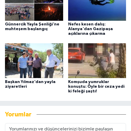
Günnercik Yayla Şenliği’ne
Nefes kesen dalış:
muhteşem başlangıç
Alanya'dan Gazipaşa
açıklarına çıkarma
Başkan Yılmaz’dan yayla
Komşuda yumruklar
ziyaretleri
konuştu: Öyle bir ceza yedi
ki feleği şaştı!
Yorumlar