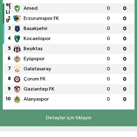
1
Amed
0
0
2
Erzurumspor FK
0
0
3
Başakşehir
0
0
4
Kocaelispor
0
0
5
Beşiktaş
0
0
6
Eyüpspor
0
0
7
Galatasaray
0
0
8
Çorum FK
0
0
9
Gaziantep FK
0
0
10
Alanyaspor
0
0
Detaylar için tıklayın