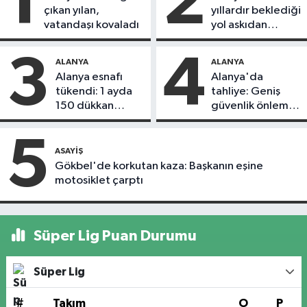
1
2
çıkan yılan,
yıllardır beklediği
vatandaşı kovaladı
yol askıdan
döndü
3
4
ALANYA
ALANYA
Alanya esnafı
Alanya'da
tükendi: 1 ayda
tahliye: Geniş
150 dükkan
güvenlik önlemi
kapandı
alındı
5
ASAYIŞ
Gökbel'de korkutan kaza: Başkanın eşine
motosiklet çarptı
Süper Lig Puan Durumu
Süper Lig
#
Takım
O
P