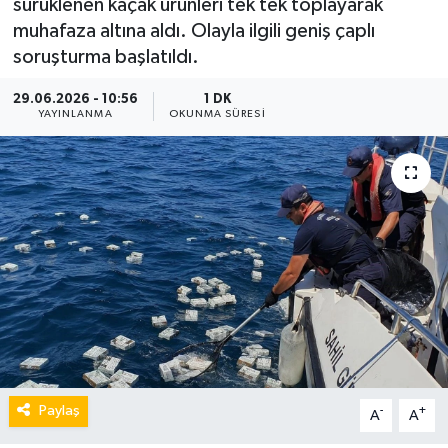
sürüklenen kaçak ürünleri tek tek toplayarak
muhafaza altına aldı. Olayla ilgili geniş çaplı
soruşturma başlatıldı.
29.06.2026 - 10:56
1 DK
YAYINLANMA
OKUNMA SÜRESI
Paylaş
-
+
A
A