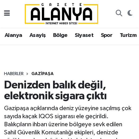
Alanya
İstanbul Nöbetçi Eczaneler
Alanya
Asayiş
Bölge
Siyaset
Spor
Turizm
Asayiş
İstanbul Hava Durumu
Bölge
İstanbul Trafik Yoğunluk Haritası
Siyaset
Süper Lig Puan Durumu ve Fikstür
HABERLER
GAZIPAŞA
Denizden balık değil,
Spor
Tüm Manşetler
elektronik sigara çıktı
Turizm
Son Dakika Haberleri
Gazipaşa açıklarında deniz yüzeyine saçılmış çok
sayıda kaçak IQOS sigarası ele geçirildi.
Ekonomi
Haber Arşivi
Balıkçıların ihbarı üzerine bölgeye sevk edilen
Sahil Güvenlik Komutanlığı ekipleri, denizde
Gazipaşa