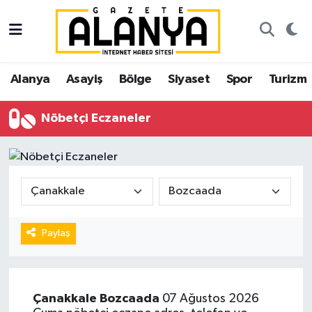
Alanya
İstanbul Nöbetçi Eczaneler
Alanya
Asayiş
Bölge
Siyaset
Spor
Turizm
Asayiş
İstanbul Hava Durumu
Nöbetçi Eczaneler
Bölge
İstanbul Trafik Yoğunluk Haritası
Siyaset
Süper Lig Puan Durumu ve Fikstür
Spor
Tüm Manşetler
Turizm
Son Dakika Haberleri
Paylaş
Ekonomi
Haber Arşivi
Çanakkale
Bozcaada
07 Ağustos 2026
Gazipaşa