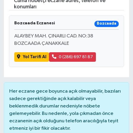
Cuma nöbetçi eczane adres, telefon ve
konumları
Bozcaada Eczanesi
Bozcaada
ALAYBEY MAH. ÇINARLI CAD. NO:38
BOZCAADA ÇANAKKALE
Yol Tarifi Al
0 (286) 697 81 87
Her eczane gece boyunca açık olmayabilir, bazıları
sadece gerektiğinde açık kalabilir veya
beklenmedik durumlar nedeniyle nöbete
gelemeyebilir. Bu nedenle, yola çıkmadan önce
eczanenin açık olduğunu telefon aracılığıyla teyit
etmeniz iyi bir fikir olacaktır.