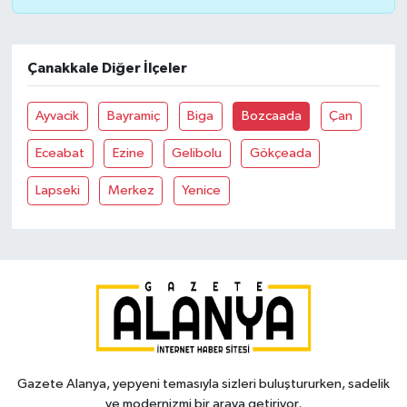
Çanakkale Diğer İlçeler
Ayvacik
Bayramiç
Biga
Bozcaada
Çan
Eceabat
Ezine
Gelibolu
Gökçeada
Lapseki
Merkez
Yenice
Gazete Alanya, yepyeni temasıyla sizleri buluştururken, sadelik
ve modernizmi bir araya getiriyor.