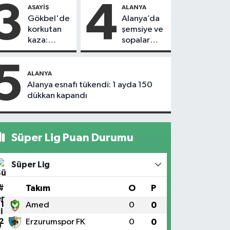
kovaladı
döndü
3
4
ASAYIŞ
ALANYA
Gökbel'de
Alanya’da
korkutan
şemsiye ve
kaza:
sopalar
Başkanın
havada
eşine
uçuştu
5
motosiklet
ALANYA
çarptı
Alanya esnafı tükendi: 1 ayda 150
dükkan kapandı
Süper Lig Puan Durumu
Süper Lig
#
Takım
O
P
1
Amed
0
0
2
Erzurumspor FK
0
0