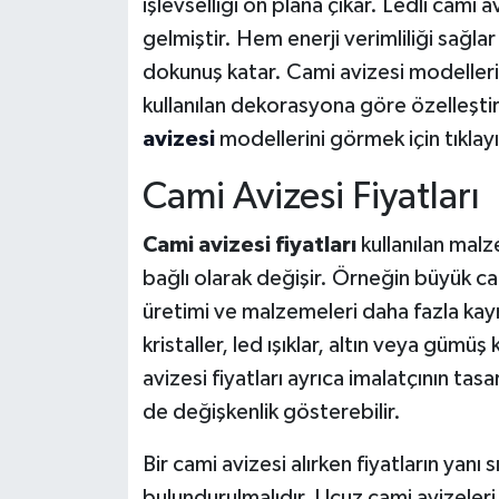
işlevselliği ön plana çıkar. Ledli cami 
gelmiştir. Hem enerji verimliliği sağl
dokunuş katar. Cami avizesi modelleri
kullanılan dekorasyona göre özelleştir
avizesi
modellerini görmek için tıklay
Cami Avizesi Fiyatları
Cami avizesi fiyatları
kullanılan malz
bağlı olarak değişir. Örneğin büyük cam
üretimi ve malzemeleri daha fazla kayna
kristaller, led ışıklar, altın veya gümüş
avizesi fiyatları ayrıca imalatçının ta
de değişkenlik gösterebilir.
Bir cami avizesi alırken fiyatların yanı 
bulundurulmalıdır. Ucuz cami avizeleri