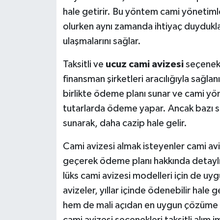
hale getirir. Bu yöntem cami yönetiml
olurken aynı zamanda ihtiyaç duydukla
ulaşmalarını sağlar.
Taksitli ve
ucuz cami avizesi
seçenekl
finansman şirketleri aracılığıyla sağlanı
birlikte ödeme planı sunar ve cami yöne
tutarlarda ödeme yapar. Ancak bazı sat
sunarak, daha cazip hale gelir.
Cami avizesi almak isteyenler cami avize
geçerek ödeme planı hakkında detaylı bi
lüks cami avizesi modelleri için de uy
avizeler, yıllar içinde ödenebilir hale
hem de mali açıdan en uygun çözüme 
cami avizesi seçenekleri taksitli alım 