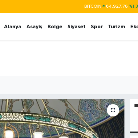
DOLAR
47,5894
%0.
EURO
55,0398
%-0.
Alanya
Asayiş
Bölge
Siyaset
Spor
Turizm
Ek
STERLİN
64,1581
%0.
GRAM ALTIN
6527.85
%0.5
BİST100
13.703
%
BITCOIN
64.927,78
%1.