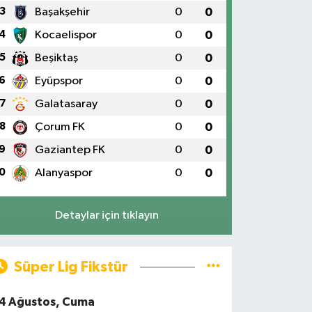
3
Başakşehir
0
0
4
Kocaelispor
0
0
5
Beşiktaş
0
0
6
Eyüpspor
0
0
7
Galatasaray
0
0
8
Çorum FK
0
0
9
Gaziantep FK
0
0
0
Alanyaspor
0
0
Detaylar için tıklayın
Süper Lig Fikstür
4 Ağustos, Cuma