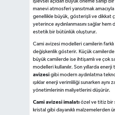
işlevsel açıdan büyük öneme sahip bir
manevi atmosferi yansıtmak amacıyla 
genellikle büyük, gösterişli ve dikkat
yeterince aydınlanmasını sağlar hem 
estetik bir bütünlük oluşturur.
Cami avizesi modelleri camilerin farkl
değişkenlik gösterir. Küçük camilerde 
büyük camilerde ise ihtişamlı ve çok s
modelleri kullanılır. Son yıllarda ener
avizesi
gibi modern aydınlatma teknol
ışıklar enerji verimliliği sunarken ay
yönetimlerinin maliyetlerini düşürür.
Cami avizesi imalatı
özel ve titiz bir
kristal gibi dayanıklı malzemelerden üre