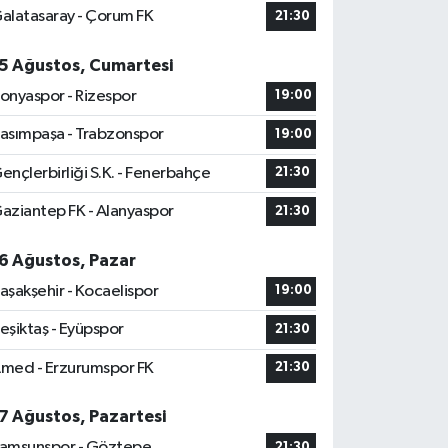
alatasaray - Çorum FK
21:30
5 Ağustos, Cumartesi
onyaspor - Rizespor
19:00
asımpaşa - Trabzonspor
19:00
ençlerbirliği S.K. - Fenerbahçe
21:30
aziantep FK - Alanyaspor
21:30
6 Ağustos, Pazar
aşakşehir - Kocaelispor
19:00
eşiktaş - Eyüpspor
21:30
med - Erzurumspor FK
21:30
7 Ağustos, Pazartesi
amsunspor - Göztepe
21:30