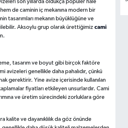
avizeleri son yıllarda oldukça popüler hale
ar hem de caminin iç mekanına modern bir
nin tasarımları mekanın büyüklüğüne ve
ilebilir. Aksoylu grup olarak ürettiğimiz
cami
ın.
eme, tasarım ve boyut gibi birçok faktöre
i avizeleri genellikle daha pahalıdır, çünkü
k gerektirir. Yine avize içerisinde kullanılan
 kaplamalar fiyatları etkileyen unsurlardır. Cami
sarımına ve üretim sürecindeki zorluklara göre
sıra kalite ve dayanıklılık da göz önünde
, genellikle daha düşük kaliteli malzemelerden