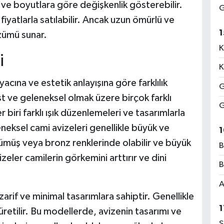
 ve boyutlara göre değişkenlik gösterebilir.
G
iyatlarla satılabilir. Ancak uzun ömürlü ve
1
özümü sunar.
K
i
K
yacına ve estetik anlayışına göre farklılık
G
st ve geleneksel olmak üzere birçok farklı
G
biri farklı ışık düzenlemeleri ve tasarımlarla
neksel cami avizeleri genellikle büyük ve
1
gümüş veya bronz renklerinde olabilir ve büyük
B
vizeler camilerin görkemini arttırır ve dini
B
A
arif ve minimal tasarımlara sahiptir. Genellikle
1
retilir. Bu modellerde, avizenin tasarımı ve
S