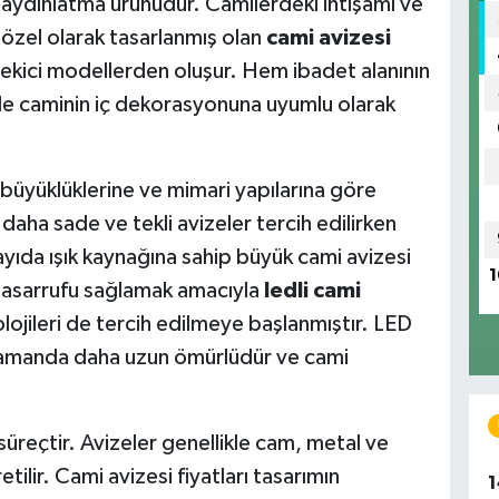
 aydınlatma ürünüdür. Camilerdeki ihtişamı ve
özel olarak tasarlanmış olan
cami avizesi
 çekici modellerden oluşur. Hem ibadet alanının
de caminin iç dekorasyonuna uyumlu olarak
ı büyüklüklerine ve mimari yapılarına göre
daha sade ve tekli avizeler tercih edilirken
ayıda ışık kaynağına sahip büyük cami avizesi
1
ji tasarrufu sağlamak amacıyla
ledli cami
ojileri de tercih edilmeye başlanmıştır. LED
nı zamanda daha uzun ömürlüdür ve cami
 süreçtir. Avizeler genellikle cam, metal ve
tilir. Cami avizesi fiyatları tasarımın
1