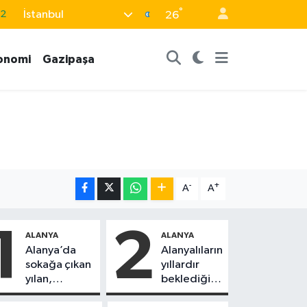
°
İstanbul
08
26
02
onomi
Gazipaşa
16
4
11
32
-
+
A
A
1
2
ALANYA
ALANYA
Alanya’da
Alanyalıların
sokağa çıkan
yıllardır
yılan,
beklediği
vatandaşı
yol askıdan