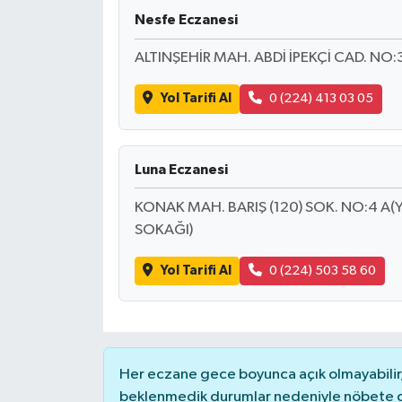
Nesfe Eczanesi
ALTINŞEHİR MAH. ABDİ İPEKÇİ CAD. N
Yol Tarifi Al
0 (224) 413 03 05
Luna Eczanesi
KONAK MAH. BARIŞ (120) SOK. NO:4 A(
SOKAĞI)
Yol Tarifi Al
0 (224) 503 58 60
Her eczane gece boyunca açık olmayabilir, 
beklenmedik durumlar nedeniyle nöbete g