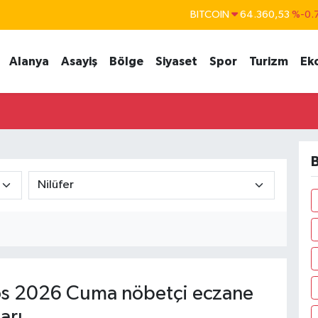
BITCOIN
64.360,53
%-0.
DOLAR
47,7069
%0.
Alanya
Asayiş
Bölge
Siyaset
Spor
Turizm
Ek
EURO
55,0265
%0.
STERLİN
64,1897
%0.
GRAM ALTIN
6574.81
%1.
BİST100
13.887
%
B
s 2026 Cuma nöbetçi eczane
arı