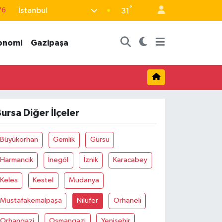
°
İstanbul
76
31
17
onomi
Gazipaşa
01
02
44
64
ursa Diğer İlçeler
Büyükorhan
Gemlik
Gürsu
Harmancik
İnegöl
İznik
Karacabey
Keles
Kestel
Mudanya
Mustafakemalpaşa
Nilüfer
Orhaneli
Orhangazi
Osmangazi
Yenişehir