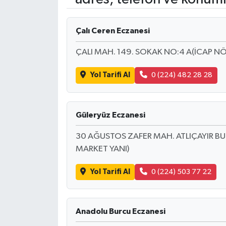
Çalı Ceren Eczanesi
ÇALI MAH. 149. SOKAK NO:4 A(İCAP NÖ
Yol Tarifi Al
0 (224) 482 28 28
Güleryüz Eczanesi
30 AĞUSTOS ZAFER MAH. ATLIÇAYIR BUL
MARKET YANI)
Yol Tarifi Al
0 (224) 503 77 22
Anadolu Burcu Eczanesi