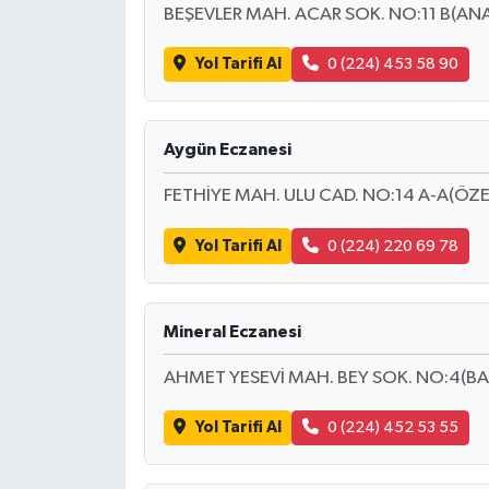
BEŞEVLER MAH. ACAR SOK. NO:11 B(ANA
Yol Tarifi Al
0 (224) 453 58 90
Aygün Eczanesi
FETHİYE MAH. ULU CAD. NO:14 A-A(ÖZE
Yol Tarifi Al
0 (224) 220 69 78
Mineral Eczanesi
AHMET YESEVİ MAH. BEY SOK. NO:4(BAK
Yol Tarifi Al
0 (224) 452 53 55