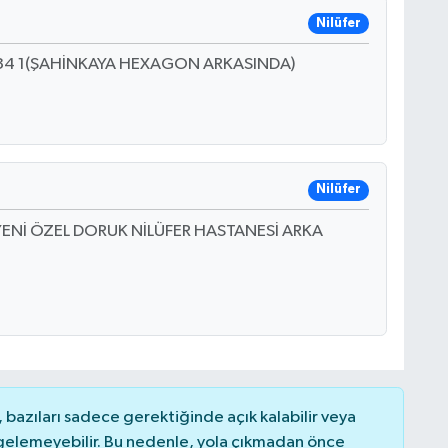
Nilüfer
O:34 1(ŞAHİNKAYA HEXAGON ARKASINDA)
Nilüfer
YENİ ÖZEL DORUK NİLÜFER HASTANESİ ARKA
bazıları sadece gerektiğinde açık kalabilir veya
elemeyebilir. Bu nedenle, yola çıkmadan önce