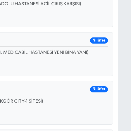
DOLU HASTANESİ ACİL ÇIKIŞ KARŞISI)
Nilüfer
L MEDİCABİL HASTANESİ YENİ BİNA YANI)
Nilüfer
GÖR CITY-1 SİTESİ)