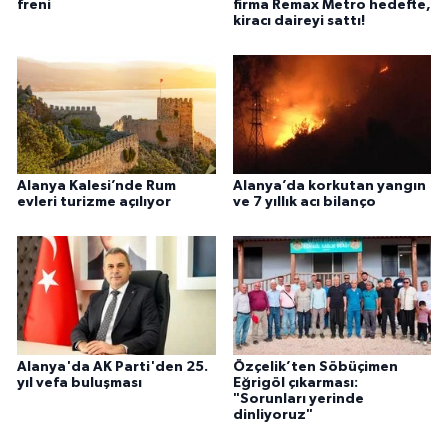
freni
firma Remax Metro hedefte,
kiracı daireyi sattı!
Alanya Kalesi’nde Rum
Alanya’da korkutan yangın
evleri turizme açılıyor
ve 7 yıllık acı bilanço
Alanya'da AK Parti'den 25.
Özçelik’ten Söbüçimen
yıl vefa buluşması
Eğrigöl çıkarması:
"Sorunları yerinde
dinliyoruz"