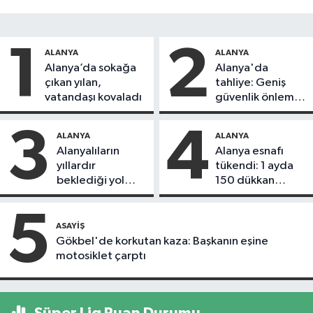
1
2
ALANYA
ALANYA
Alanya’da sokağa
Alanya'da
çıkan yılan,
tahliye: Geniş
vatandaşı kovaladı
güvenlik önlemi
alındı
3
4
ALANYA
ALANYA
Alanyalıların
Alanya esnafı
yıllardır
tükendi: 1 ayda
beklediği yol
150 dükkan
askıdan döndü
kapandı
5
ASAYIŞ
Gökbel'de korkutan kaza: Başkanın eşine
motosiklet çarptı
Süper Lig Puan Durumu