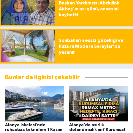
Başkan Yardımcısı Abdullah
Akbaş’ın acı günü, annesini
kaybetti
Sonbaharın eşsiz güzelliği ve
huzuru Modern Saraylar’da
yaşanır
Bunlar da ilginizi çekebilir
Alanya İskelesi’nde
Alanya’da asırlık
ruhsatsız teknelere 1 Kasım
dolandırıcılık mı? Kurumsal