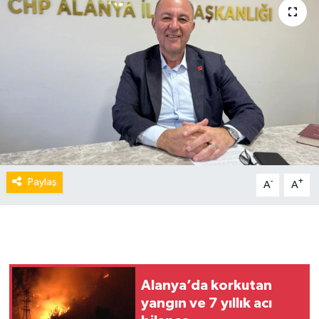
Paylaş
-
+
A
A
Alanya’da korkutan
yangın ve 7 yıllık acı