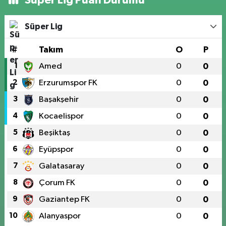
Süper Lig
#
Takım
O
P
1
Amed
0
0
2
Erzurumspor FK
0
0
3
Başakşehir
0
0
4
Kocaelispor
0
0
5
Beşiktaş
0
0
6
Eyüpspor
0
0
7
Galatasaray
0
0
8
Çorum FK
0
0
9
Gaziantep FK
0
0
10
Alanyaspor
0
0