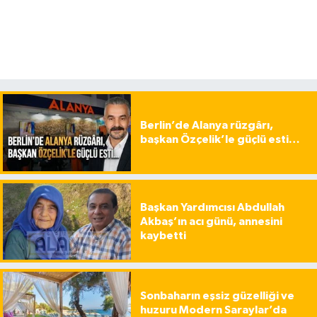
Berlin’de Alanya rüzgârı,
başkan Özçelik’le güçlü esti…
Başkan Yardımcısı Abdullah
Akbaş’ın acı günü, annesini
kaybetti
Sonbaharın eşsiz güzelliği ve
huzuru Modern Saraylar’da