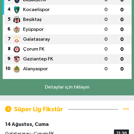
4
Kocaelispor
0
0
5
Beşiktaş
0
0
6
Eyüpspor
0
0
7
Galatasaray
0
0
8
Çorum FK
0
0
9
Gaziantep FK
0
0
10
Alanyaspor
0
0
Detaylar için tıklayın
Süper Lig Fikstür
14 Ağustos, Cuma
Galatasaray - Çorum FK
21:30