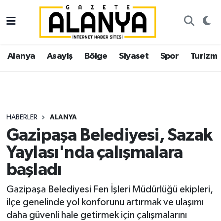
Alanya
İstanbul Nöbetçi Eczaneler
Alanya
Asayiş
Bölge
Siyaset
Spor
Turizm
Asayiş
İstanbul Hava Durumu
Bölge
İstanbul Trafik Yoğunluk Haritası
Siyaset
Süper Lig Puan Durumu ve Fikstür
HABERLER
ALANYA
Gazipaşa Belediyesi, Sazak
Spor
Tüm Manşetler
Yaylası'nda çalışmalara
Turizm
Son Dakika Haberleri
başladı
Ekonomi
Haber Arşivi
Gazipaşa Belediyesi Fen İşleri Müdürlüğü ekipleri,
ilçe genelinde yol konforunu artırmak ve ulaşımı
Gazipaşa
daha güvenli hale getirmek için çalışmalarını