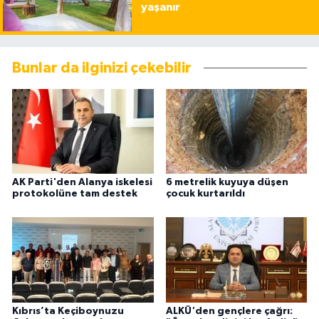
yaşanır
Bunlar da ilginizi çekebilir
AK Parti'den Alanya iskelesi
6 metrelik kuyuya düşen
protokolüne tam destek
çocuk kurtarıldı
Kıbrıs’ta Keçiboynuzu
ALKÜ'den gençlere çağrı: