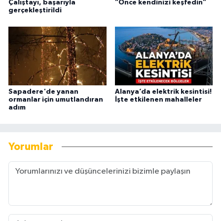
Çalıştayı, başarıyla
"Önce kendinizi keşfedin"
gerçekleştirildi
Sapadere'de yanan
Alanya’da elektrik kesintisi!
ormanlar için umutlandıran
İşte etkilenen mahalleler
adım
Yorumlar