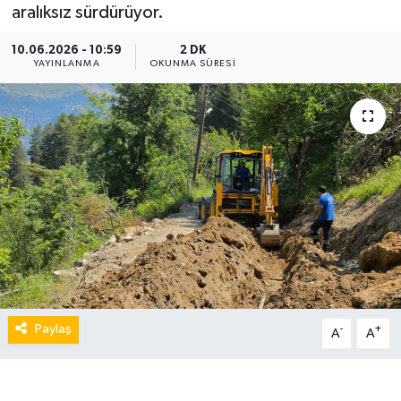
aralıksız sürdürüyor.
10.06.2026 - 10:59
2 DK
YAYINLANMA
OKUNMA SÜRESI
Paylaş
-
+
A
A