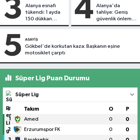
3
4
Alanya esnafı
Alanya'da
tükendi: 1 ayda
tahliye: Geniş
150 dükkan
güvenlik önlemi
kapandı
alındı
5
ASAYIŞ
Gökbel'de korkutan kaza: Başkanın eşine
motosiklet çarptı
Süper Lig Puan Durumu
Süper Lig
#
Takım
O
P
1
Amed
0
0
2
Erzurumspor FK
0
0
3
Başakşehir
0
0