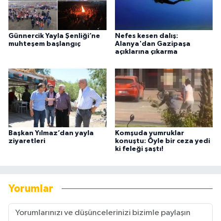
Günnercik Yayla Şenliği’ne
Nefes kesen dalış:
muhteşem başlangıç
Alanya'dan Gazipaşa
açıklarına çıkarma
Başkan Yılmaz’dan yayla
Komşuda yumruklar
ziyaretleri
konuştu: Öyle bir ceza yedi
ki feleği şaştı!
Yorumlar