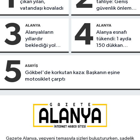
çıkan yılan,
tahliye: Geniş
vatandaşı kovaladı
güvenlik önlemi
alındı
3
4
ALANYA
ALANYA
Alanyalıların
Alanya esnafı
yıllardır
tükendi: 1 ayda
beklediği yol
150 dükkan
askıdan döndü
kapandı
5
ASAYIŞ
Gökbel'de korkutan kaza: Başkanın eşine
motosiklet çarptı
Gazete Alanya, yepyeni temasıyla sizleri buluştururken, sadelik