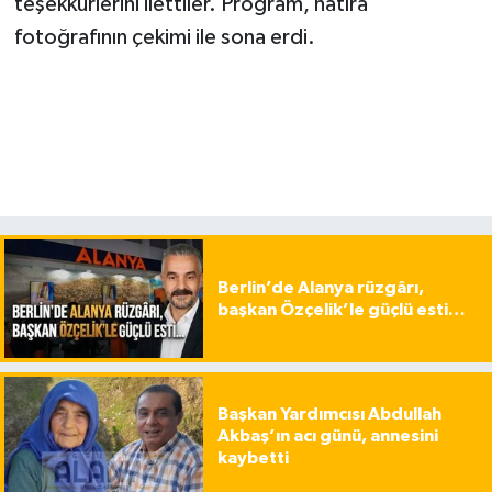
teşekkürlerini ilettiler. Program, hatıra
fotoğrafının çekimi ile sona erdi.
Berlin’de Alanya rüzgârı,
başkan Özçelik’le güçlü esti…
Başkan Yardımcısı Abdullah
Akbaş’ın acı günü, annesini
kaybetti