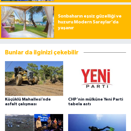
Sonbaharın eşsiz güzelliği ve
huzuru Modern Saraylar’da
yaşanır
Bunlar da ilginizi çekebilir
Küçüklü Mahallesi’nde
CHP'nin mülküne Yeni Parti
asfalt çalışması
tabela astı