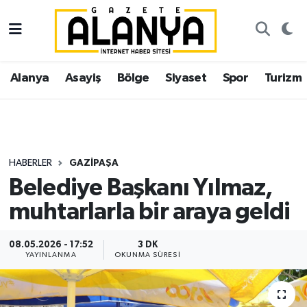
Alanya
İstanbul Nöbetçi Eczaneler
Alanya
Asayiş
Bölge
Siyaset
Spor
Turizm
Asayiş
İstanbul Hava Durumu
Bölge
İstanbul Trafik Yoğunluk Haritası
Siyaset
Süper Lig Puan Durumu ve Fikstür
HABERLER
GAZIPAŞA
Belediye Başkanı Yılmaz,
Spor
Tüm Manşetler
muhtarlarla bir araya geldi
Turizm
Son Dakika Haberleri
08.05.2026 - 17:52
3 DK
YAYINLANMA
OKUNMA SÜRESI
Ekonomi
Haber Arşivi
Gazipaşa