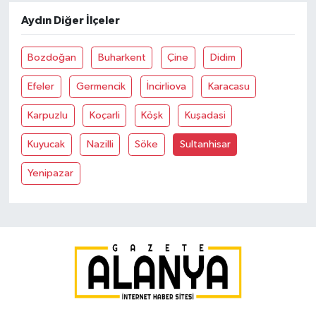
Aydın Diğer İlçeler
Bozdoğan
Buharkent
Çine
Didim
Efeler
Germencik
İncirliova
Karacasu
Karpuzlu
Koçarli
Köşk
Kuşadasi
Kuyucak
Nazilli
Söke
Sultanhisar
Yenipazar