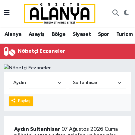
Alanya
İstanbul Nöbetçi Eczaneler
Alanya
Asayiş
Bölge
Siyaset
Spor
Turizm
Asayiş
İstanbul Hava Durumu
Nöbetçi Eczaneler
Bölge
İstanbul Trafik Yoğunluk Haritası
Siyaset
Süper Lig Puan Durumu ve Fikstür
Spor
Tüm Manşetler
Turizm
Son Dakika Haberleri
Paylaş
Ekonomi
Haber Arşivi
Aydın
Sultanhisar
07 Ağustos 2026 Cuma
Gazipaşa