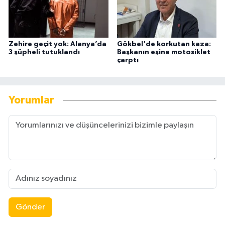
Zehire geçit yok: Alanya’da
Gökbel'de korkutan kaza:
3 şüpheli tutuklandı
Başkanın eşine motosiklet
çarptı
Yorumlar
Gönder