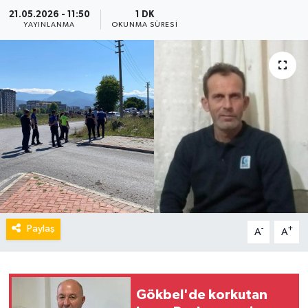
21.05.2026 - 11:50
1 DK
YAYINLANMA
OKUNMA SÜRESI
Paylaş
-
+
A
A
Gökbel'de korkutan