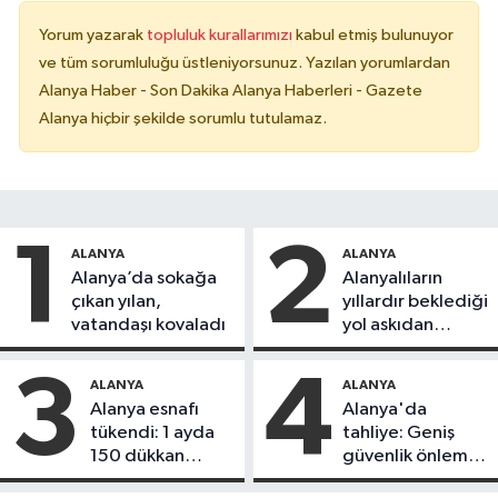
Yorum yazarak
topluluk kurallarımızı
kabul etmiş bulunuyor
ve tüm sorumluluğu üstleniyorsunuz. Yazılan yorumlardan
Alanya Haber - Son Dakika Alanya Haberleri - Gazete
Alanya hiçbir şekilde sorumlu tutulamaz.
1
2
ALANYA
ALANYA
Alanya’da sokağa
Alanyalıların
çıkan yılan,
yıllardır beklediği
vatandaşı kovaladı
yol askıdan
döndü
3
4
ALANYA
ALANYA
Alanya esnafı
Alanya'da
tükendi: 1 ayda
tahliye: Geniş
150 dükkan
güvenlik önlemi
kapandı
alındı