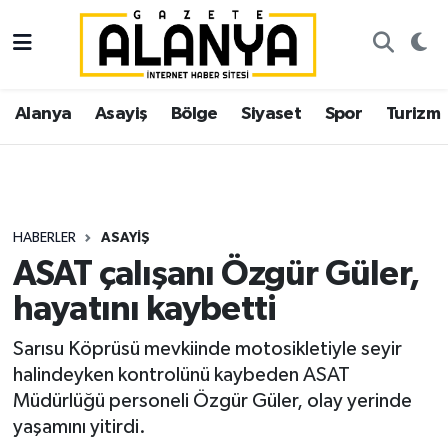
Alanya
İstanbul Nöbetçi Eczaneler
Alanya
Asayiş
Bölge
Siyaset
Spor
Turizm
Asayiş
İstanbul Hava Durumu
Bölge
İstanbul Trafik Yoğunluk Haritası
Siyaset
Süper Lig Puan Durumu ve Fikstür
HABERLER
ASAYIŞ
ASAT çalışanı Özgür Güler,
Spor
Tüm Manşetler
hayatını kaybetti
Turizm
Son Dakika Haberleri
Sarısu Köprüsü mevkiinde motosikletiyle seyir
halindeyken kontrolünü kaybeden ASAT
Ekonomi
Haber Arşivi
Müdürlüğü personeli Özgür Güler, olay yerinde
yaşamını yitirdi.
Gazipaşa