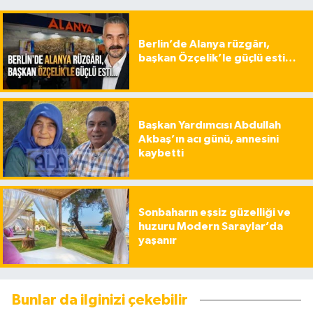
Berlin’de Alanya rüzgârı,
başkan Özçelik’le güçlü esti…
Başkan Yardımcısı Abdullah
Akbaş’ın acı günü, annesini
kaybetti
Sonbaharın eşsiz güzelliği ve
huzuru Modern Saraylar’da
yaşanır
Bunlar da ilginizi çekebilir