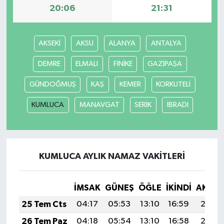
20:06
21:31
AKSEKİ
AKSU
ALANYA
ANTALYA
DEMRE
ELMALI
FİNİKE
GAZİPAŞA
GÜNDOĞMUŞ
KAŞ
KEMER
KORKUTELİ
KUMLUCA
MANAVGAT
SERİK
İBRADI
KUMLUCA AYLIK NAMAZ VAKITLERI
İMSAK
GÜNEŞ
ÖĞLE
İKINDI
AKŞA
25 Tem Cts
04:17
05:53
13:10
16:59
20:18
26 Tem Paz
04:18
05:54
13:10
16:58
20:17