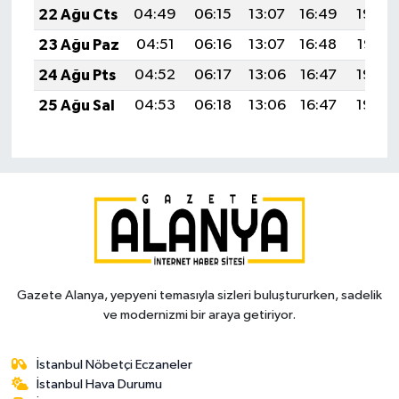
22 Ağu Cts
04:49
06:15
13:07
16:49
19:49
23 Ağu Paz
04:51
06:16
13:07
16:48
19:47
24 Ağu Pts
04:52
06:17
13:06
16:47
19:46
25 Ağu Sal
04:53
06:18
13:06
16:47
19:45
Gazete Alanya, yepyeni temasıyla sizleri buluştururken, sadelik
ve modernizmi bir araya getiriyor.
İstanbul Nöbetçi Eczaneler
İstanbul Hava Durumu