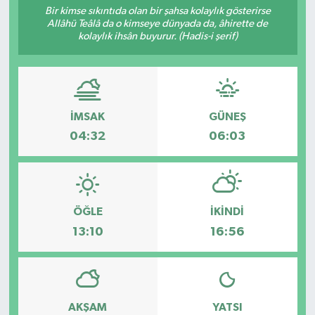
Bir kimse sıkıntıda olan bir şahsa kolaylık gösterirse
Allâhü Teâlâ da o kimseye dünyada da, âhirette de
kolaylık ihsân buyurur. (Hadis-i şerif)
İMSAK
GÜNEŞ
04:32
06:03
ÖĞLE
İKINDI
13:10
16:56
AKŞAM
YATSI