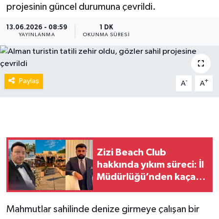
projesinin güncel durumuna çevrildi.
13.06.2026 - 08:59
1 DK
YAYINLANMA
OKUNMA SÜRESI
Paylaş
-
+
A
A
Zizi Beach Club
hakkında yıkım süreci: İl
Müdürlüğü’nden kaçak
yapılar için karar
Mahmutlar sahilinde denize girmeye çalışan bir