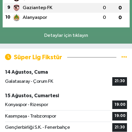
9
Gaziantep FK
0
0
10
Alanyaspor
0
0
Detaylar için tıklayın
Süper Lig Fikstür
14 Ağustos, Cuma
Galatasaray - Çorum FK
21:30
15 Ağustos, Cumartesi
Konyaspor - Rizespor
19:00
Kasımpaşa - Trabzonspor
19:00
Gençlerbirliği S.K. - Fenerbahçe
21:30