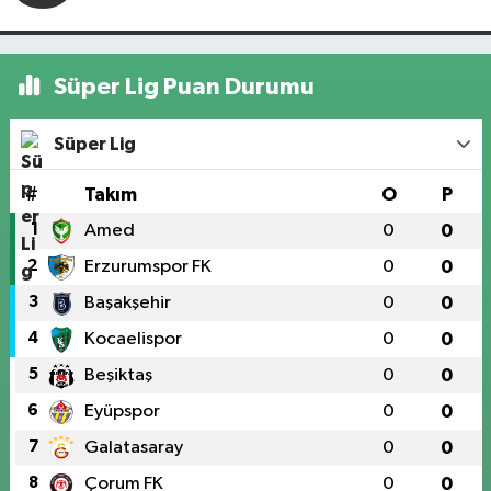
Süper Lig Puan Durumu
Süper Lig
#
Takım
O
P
1
Amed
0
0
2
Erzurumspor FK
0
0
3
Başakşehir
0
0
4
Kocaelispor
0
0
5
Beşiktaş
0
0
6
Eyüpspor
0
0
7
Galatasaray
0
0
8
Çorum FK
0
0