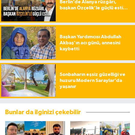
Berlin’de Alanya rüzgârı,
başkan Özçelik’le güçlü esti…
Başkan Yardımcısı Abdullah
Akbaş’ın acı günü, annesini
kaybetti
Sonbaharın eşsiz güzelliği ve
huzuru Modern Saraylar’da
yaşanır
Bunlar da ilginizi çekebilir