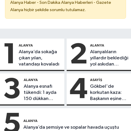
Alanya Haber - Son Dakika Alanya Haberleri - Gazete
Alanya hiçbir şekilde sorumlu tutulamaz.
1
2
ALANYA
ALANYA
Alanya’da sokağa
Alanyalıların
çıkan yılan,
yıllardır beklediği
vatandaşı kovaladı
yol askıdan
döndü
3
4
ALANYA
ASAYIŞ
Alanya esnafı
Gökbel'de
tükendi: 1 ayda
korkutan kaza:
150 dükkan
Başkanın eşine
kapandı
motosiklet çarptı
5
ALANYA
Alanya’da şemsiye ve sopalar havada uçuştu