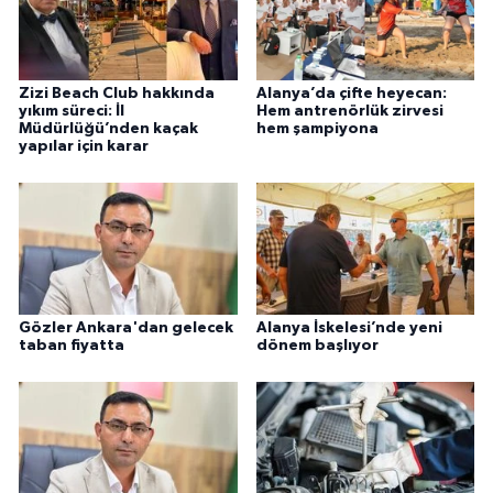
Zizi Beach Club hakkında
Alanya’da çifte heyecan:
yıkım süreci: İl
Hem antrenörlük zirvesi
Müdürlüğü’nden kaçak
hem şampiyona
yapılar için karar
Gözler Ankara'dan gelecek
Alanya İskelesi’nde yeni
taban fiyatta
dönem başlıyor