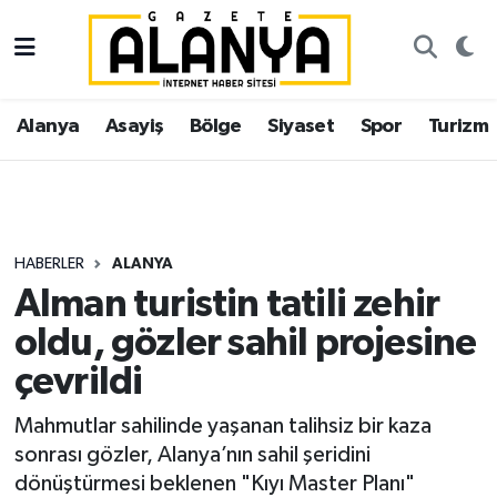
Alanya
İstanbul Nöbetçi Eczaneler
Alanya
Asayiş
Bölge
Siyaset
Spor
Turizm
Asayiş
İstanbul Hava Durumu
Bölge
İstanbul Trafik Yoğunluk Haritası
Siyaset
Süper Lig Puan Durumu ve Fikstür
HABERLER
ALANYA
Alman turistin tatili zehir
Spor
Tüm Manşetler
oldu, gözler sahil projesine
Turizm
Son Dakika Haberleri
çevrildi
Ekonomi
Haber Arşivi
Mahmutlar sahilinde yaşanan talihsiz bir kaza
sonrası gözler, Alanya’nın sahil şeridini
Gazipaşa
dönüştürmesi beklenen "Kıyı Master Planı"