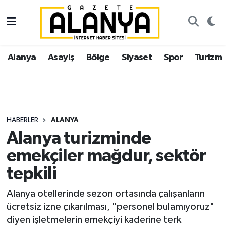
Alanya
İstanbul Nöbetçi Eczaneler
Alanya
Asayiş
Bölge
Siyaset
Spor
Turizm
Asayiş
İstanbul Hava Durumu
Bölge
İstanbul Trafik Yoğunluk Haritası
Siyaset
Süper Lig Puan Durumu ve Fikstür
HABERLER
ALANYA
Alanya turizminde
Spor
Tüm Manşetler
emekçiler mağdur, sektör
Turizm
Son Dakika Haberleri
tepkili
Ekonomi
Haber Arşivi
Alanya otellerinde sezon ortasında çalışanların
ücretsiz izne çıkarılması, "personel bulamıyoruz"
Gazipaşa
diyen işletmelerin emekçiyi kaderine terk