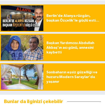
Berlin’de Alanya rüzgârı,
başkan Özçelik’le güçlü esti…
Başkan Yardımcısı Abdullah
Akbaş’ın acı günü, annesini
kaybetti
Sonbaharın eşsiz güzelliği ve
huzuru Modern Saraylar’da
yaşanır
Bunlar da ilginizi çekebilir