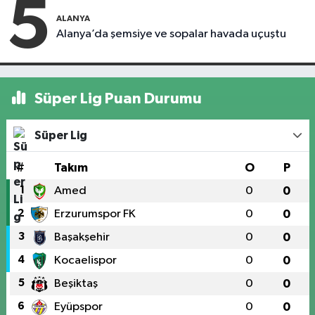
5
ALANYA
Alanya’da şemsiye ve sopalar havada uçuştu
Süper Lig Puan Durumu
Süper Lig
#
Takım
O
P
1
Amed
0
0
2
Erzurumspor FK
0
0
3
Başakşehir
0
0
4
Kocaelispor
0
0
5
Beşiktaş
0
0
6
Eyüpspor
0
0