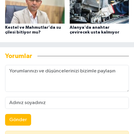
Kestel ve Mahmutlar’da su
Alanya’da anahtar
çilesi bitiyor mu?
çevirecek usta kalmıyor
Yorumlar
Gönder