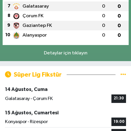
7
Galatasaray
0
0
8
Çorum FK
0
0
9
Gaziantep FK
0
0
10
Alanyaspor
0
0
Detaylar için tıklayın
Süper Lig Fikstür
14 Ağustos, Cuma
Galatasaray - Çorum FK
21:30
15 Ağustos, Cumartesi
Konyaspor - Rizespor
19:00