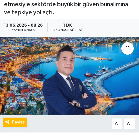
etmesiyle sektörde büyük bir güven bunalımına
ve tepkiye yol açtı.
13.06.2026 - 08:26
1 DK
YAYINLANMA
OKUNMA SÜRESI
Paylaş
-
+
A
A