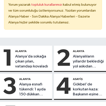
Yorum yazarak
topluluk kurallarımızı
kabul etmiş bulunuyor
ve tüm sorumluluğu üstleniyorsunuz. Yazılan yorumlardan
Alanya Haber - Son Dakika Alanya Haberleri - Gazete
Alanya hiçbir şekilde sorumlu tutulamaz.
1
2
ALANYA
ALANYA
Alanya’da sokağa
Alanyalıların
çıkan yılan,
yıllardır beklediği
vatandaşı kovaladı
yol askıdan
döndü
3
4
ALANYA
ASAYIŞ
Alanya esnafı
Gökbel'de
tükendi: 1 ayda
korkutan kaza:
150 dükkan
Başkanın eşine
kapandı
motosiklet çarptı