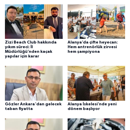
Zizi Beach Club hakkında
Alanya’da çifte heyecan:
yıkım süreci: İl
Hem antrenörlük zirvesi
Müdürlüğü’nden kaçak
hem şampiyona
yapılar için karar
Gözler Ankara'dan gelecek
Alanya İskelesi’nde yeni
taban fiyatta
dönem başlıyor